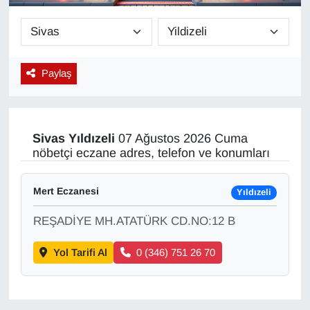
Diğer
DÜNYA
Paylaş
EĞİTİM
EKONOMİ
Sivas
Yıldızeli
07 Ağustos 2026 Cuma
nöbetçi eczane adres, telefon ve konumları
Eleman
Mert Eczanesi
Yıldızeli
Emlak
REŞADİYE MH.ATATÜRK CD.NO:12 B
En çok konuşulanlar
Yol Tarifi Al
0 (346) 751 26 70
GENEL
Güncel