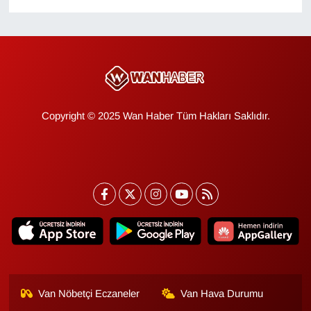
KURDÎ
MAGAZİN
MEDYA
ONE EKONOMİ
Copyright © 2025 Wan Haber Tüm Hakları Saklıdır.
POLİTİKA
Resmi İlanlar
RÖPORTAJ
SAĞLIK
Seri İlan
Van Nöbetçi Eczaneler
Van Hava Durumu