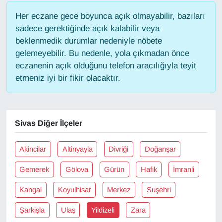
Her eczane gece boyunca açık olmayabilir, bazıları
Gündem
sadece gerektiğinde açık kalabilir veya
beklenmedik durumlar nedeniyle nöbete
Haber
gelemeyebilir. Bu nedenle, yola çıkmadan önce
eczanenin açık olduğunu telefon aracılığıyla teyit
HABERDE İNSAN
etmeniz iyi bir fikir olacaktır.
İngilizce
Sivas Diğer İlçeler
Kadın
Kamu Alımları
Akincilar
Altinyayla
Divriği
Doğanşar
Gemerek
Gölova
Gürün
Hafik
İmranli
Kim Kimdir?
Kangal
Koyulhisar
Merkez
Suşehri
Kültür & Sanat
Şarkişla
Ulaş
Yildizeli
Zara