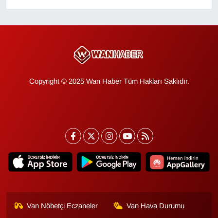
KURDÎ
MAGAZİN
MEDYA
ONE EKONOMİ
Copyright © 2025 Wan Haber Tüm Hakları Saklıdır.
POLİTİKA
Resmi İlanlar
RÖPORTAJ
SAĞLIK
Seri İlan
Van Nöbetçi Eczaneler
Van Hava Durumu