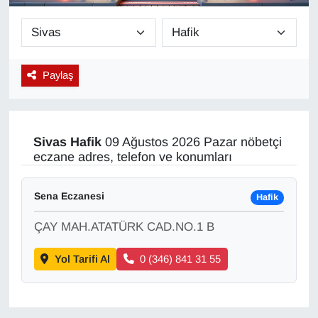
Diğer
DÜNYA
Paylaş
EĞİTİM
EKONOMİ
Sivas
Hafik
09 Ağustos 2026 Pazar nöbetçi
eczane adres, telefon ve konumları
Eleman
Sena Eczanesi
Hafik
Emlak
ÇAY MAH.ATATÜRK CAD.NO.1 B
En çok konuşulanlar
Yol Tarifi Al
0 (346) 841 31 55
GENEL
Güncel