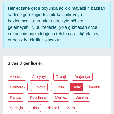
Her eczane gece boyunca açık olmayabilir, bazıları
Gündem
sadece gerektiğinde açık kalabilir veya
beklenmedik durumlar nedeniyle nöbete
Haber
gelemeyebilir. Bu nedenle, yola çıkmadan önce
eczanenin açık olduğunu telefon aracılığıyla teyit
HABERDE İNSAN
etmeniz iyi bir fikir olacaktır.
İngilizce
Sivas Diğer İlçeler
Kadın
Kamu Alımları
Akincilar
Altinyayla
Divriği
Doğanşar
Gemerek
Gölova
Gürün
Hafik
İmranli
Kim Kimdir?
Kangal
Koyulhisar
Merkez
Suşehri
Kültür & Sanat
Şarkişla
Ulaş
Yildizeli
Zara