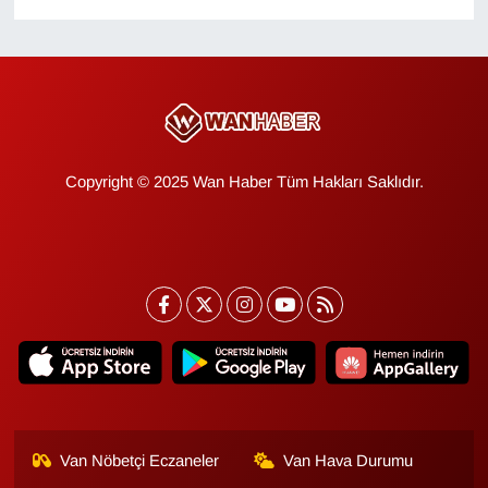
KURDÎ
MAGAZİN
MEDYA
ONE EKONOMİ
Copyright © 2025 Wan Haber Tüm Hakları Saklıdır.
POLİTİKA
Resmi İlanlar
RÖPORTAJ
SAĞLIK
Seri İlan
Van Nöbetçi Eczaneler
Van Hava Durumu