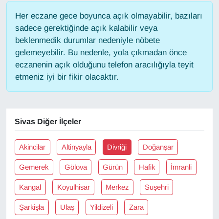
Her eczane gece boyunca açık olmayabilir, bazıları
Gündem
sadece gerektiğinde açık kalabilir veya
beklenmedik durumlar nedeniyle nöbete
Haber
gelemeyebilir. Bu nedenle, yola çıkmadan önce
eczanenin açık olduğunu telefon aracılığıyla teyit
HABERDE İNSAN
etmeniz iyi bir fikir olacaktır.
İngilizce
Sivas Diğer İlçeler
Kadın
Kamu Alımları
Akincilar
Altinyayla
Divriği
Doğanşar
Gemerek
Gölova
Gürün
Hafik
İmranli
Kim Kimdir?
Kangal
Koyulhisar
Merkez
Suşehri
Kültür & Sanat
Şarkişla
Ulaş
Yildizeli
Zara