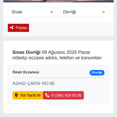
Diğer
DÜNYA
Paylaş
EĞİTİM
EKONOMİ
Sivas
Divriği
09 Ağustos 2026 Pazar
nöbetçi eczane adres, telefon ve konumları
Eleman
Ömür Eczanesi
Divriği
Emlak
ASAGI ÇARSI NO:66
En çok konuşulanlar
Yol Tarifi Al
0 (346) 418 50 05
GENEL
Güncel