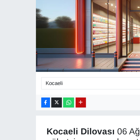
Diğer
DÜNYA
EĞİTİM
EKONOMİ
Eleman
Emlak
En çok konuşulanlar
GENEL
Kocaeli
Dilovası
06 Ağ
Güncel