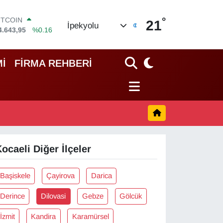
°
ITCOIN
21
İpekyolu
4.643,95
%0.16
OLAR
7,6006
%0.06
URO
İ
FİRMA REHBERİ
5,0250
%0.02
TERLİN
4,2398
%0.2
RAM ALTIN
500.87
%0.12
İST100
3.799
%70
ocaeli Diğer İlçeler
Başiskele
Çayirova
Darica
Derince
Dilovasi
Gebze
Gölcük
İzmit
Kandira
Karamürsel