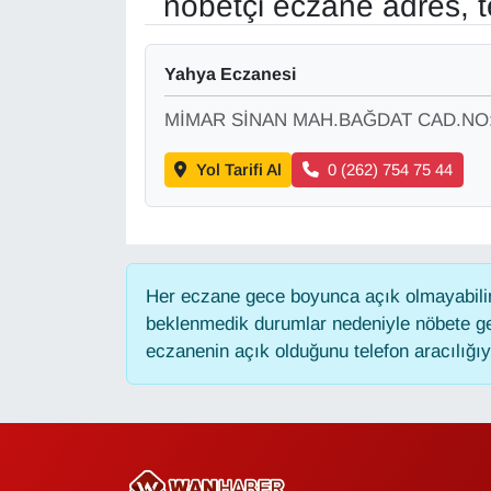
nöbetçi eczane adres, t
Gündem
Yahya Eczanesi
Haber
MİMAR SİNAN MAH.BAĞDAT CAD.NO:
HABERDE İNSAN
Yol Tarifi Al
0 (262) 754 75 44
İngilizce
Kadın
Her eczane gece boyunca açık olmayabilir,
beklenmedik durumlar nedeniyle nöbete ge
Kamu Alımları
eczanenin açık olduğunu telefon aracılığıyla
Kim Kimdir?
Kültür & Sanat