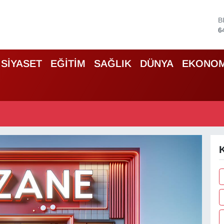
B
6
D
4
E
SİYASET
EĞİTİM
SAĞLIK
DÜNYA
EKONOM
5
S
6
G
6
B
1
K