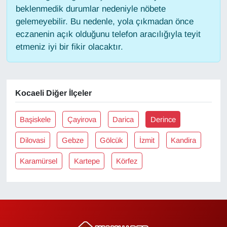
KURDÎ
beklenmedik durumlar nedeniyle nöbete
gelemeyebilir. Bu nedenle, yola çıkmadan önce
MAGAZİN
eczanenin açık olduğunu telefon aracılığıyla teyit
etmeniz iyi bir fikir olacaktır.
MEDYA
ONE EKONOMİ
Kocaeli Diğer İlçeler
POLİTİKA
Başiskele
Çayirova
Darica
Derince
Resmi İlanlar
Dilovasi
Gebze
Gölcük
İzmit
Kandira
RÖPORTAJ
Karamürsel
Kartepe
Körfez
SAĞLIK
Seri İlan