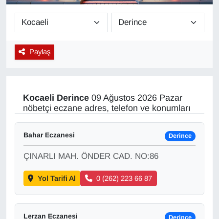
Diğer
DÜNYA
Paylaş
EĞİTİM
EKONOMİ
Kocaeli
Derince
09 Ağustos 2026 Pazar
nöbetçi eczane adres, telefon ve konumları
Eleman
Bahar Eczanesi
Derince
Emlak
ÇINARLI MAH. ÖNDER CAD. NO:86
En çok konuşulanlar
Yol Tarifi Al
0 (262) 223 66 87
GENEL
Güncel
Lerzan Eczanesi
Derince