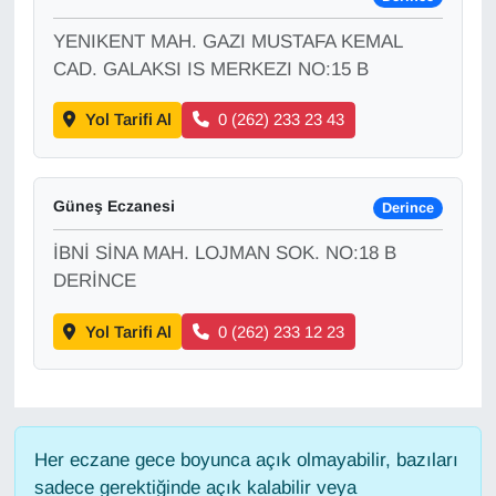
YENIKENT MAH. GAZI MUSTAFA KEMAL
Gündem
CAD. GALAKSI IS MERKEZI NO:15 B
Haber
Yol Tarifi Al
0 (262) 233 23 43
HABERDE İNSAN
Güneş Eczanesi
Derince
İngilizce
İBNİ SİNA MAH. LOJMAN SOK. NO:18 B
Kadın
DERİNCE
Yol Tarifi Al
0 (262) 233 12 23
Kamu Alımları
Kim Kimdir?
Kültür & Sanat
Her eczane gece boyunca açık olmayabilir, bazıları
sadece gerektiğinde açık kalabilir veya