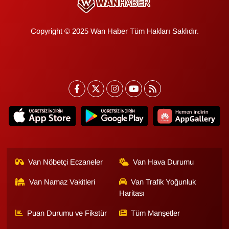
Sinema - TV
Copyright © 2025 Wan Haber Tüm Hakları Saklıdır.
SİYASET
SPOR
TEBRİK
TEKNOLOJİ
Turizm
Van Nöbetçi Eczaneler
Van Hava Durumu
VAN'DA SPOR
Van Namaz Vakitleri
Van Trafik Yoğunluk
Vasıta
Haritası
Puan Durumu ve Fikstür
Tüm Manşetler
YAŞAM