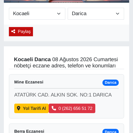
Diğer
DÜNYA
Paylaş
EĞİTİM
EKONOMİ
Kocaeli
Darıca
08 Ağustos 2026 Cumartesi
nöbetçi eczane adres, telefon ve konumları
Eleman
Mine Eczanesi
Darıca
Emlak
ATATÜRK CAD. ALKIN SOK. NO:1 DARICA
En çok konuşulanlar
Yol Tarifi Al
0 (262) 656 51 72
GENEL
Güncel
Berra Eczanesi
Darıca