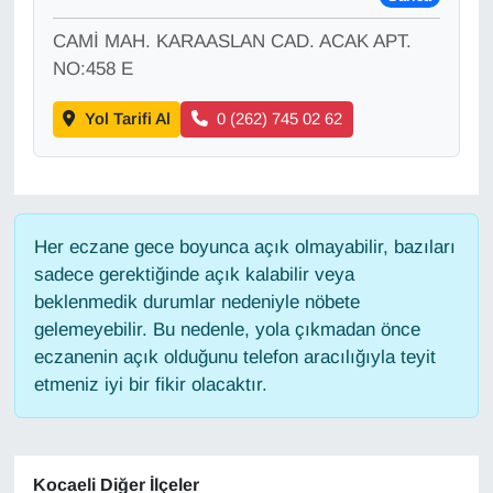
CAMİ MAH. KARAASLAN CAD. ACAK APT.
Gündem
NO:458 E
Haber
Yol Tarifi Al
0 (262) 745 02 62
HABERDE İNSAN
İngilizce
Her eczane gece boyunca açık olmayabilir, bazıları
sadece gerektiğinde açık kalabilir veya
Kadın
beklenmedik durumlar nedeniyle nöbete
gelemeyebilir. Bu nedenle, yola çıkmadan önce
Kamu Alımları
eczanenin açık olduğunu telefon aracılığıyla teyit
etmeniz iyi bir fikir olacaktır.
Kim Kimdir?
Kültür & Sanat
Kocaeli Diğer İlçeler