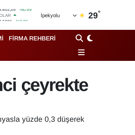
°
OLAR
29
İpekyolu
7,5986
%0.06
URO
5,0700
%0.1
TERLİN
İ
FİRMA REHBERİ
4,2438
%0.21
RAM ALTIN
513.94
%0.32
İST100
3.768
%48
ITCOIN
nci çeyrekte
4.602,05
%0.69
 kıyasla yüzde 0,3 düşerek