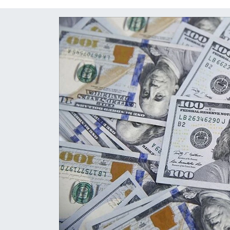
Diğer
DÜNYA
EĞİTİM
EKONOMİ
Eleman
Emlak
En çok konuşulanlar
GENEL
Güncel