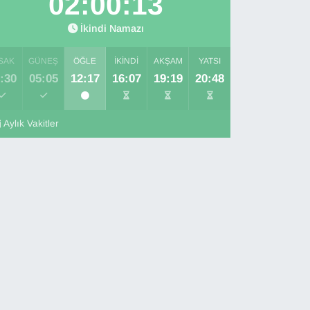
02:00:12
İkindi Namazı
SAK
GÜNEŞ
ÖĞLE
İKINDI
AKŞAM
YATSI
:30
05:05
12:17
16:07
19:19
20:48
Aylık Vakitler