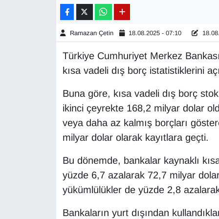
Gündem
Ramazan Çetin
18.08.2025 - 07:10
18.08.
Haber
Türkiye Cumhuriyet Merkez Bankası
kısa vadeli dış borç istatistiklerini aç
HABERDE İNSAN
Buna göre, kısa vadeli dış borç sto
İngilizce
ikinci çeyrekte 168,2 milyar dolar o
veya daha az kalmış borçları göste
Kadın
milyar dolar olarak kayıtlara geçti.
Kamu Alımları
Bu dönemde, bankalar kaynaklı kısa 
Kim Kimdir?
yüzde 6,7 azalarak 72,7 milyar dola
yükümlülükler de yüzde 2,8 azalarak 
Kültür & Sanat
Bankaların yurt dışından kullandıklar