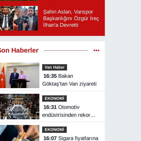
Şahin Aslan, Vanspor
Başkanlığını Özgür İreç
İlhan'a Devretti
Son Haberler
Van Haber
16:35
Bakan
Göktaş'tan Van ziyareti
EKONOMİ
16:31
Otomotiv
endüstrisinden rekor
ihracat
EKONOMİ
16:07
Sigara fiyatlarına