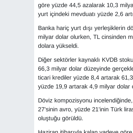
KURDÎ
göre yüzde 44,5 azalarak 10,3 milyar
yurt içindeki mevduatı yüzde 2,6 artı
MAGAZİN
Banka hariç yurt dışı yerleşiklerin d
MEDYA
milyar dolar olurken, TL cinsinden m
dolara yükseldi.
ONE EKONOMİ
Diğer sektörler kaynaklı KVDB stoku
POLİTİKA
66,3 milyar dolar düzeyinde gerçekle
ticari krediler yüzde 8,4 artarak 61,
Resmi İlanlar
yüzde 19,9 artarak 4,9 milyar dolar 
RÖPORTAJ
Döviz kompozisyonu incelendiğinde,
SAĞLIK
27'sinin avro, yüzde 21'inin Türk lir
oluştuğu görüldü.
Seri İlan
Haziran itibarıyla kalan vadeye gör