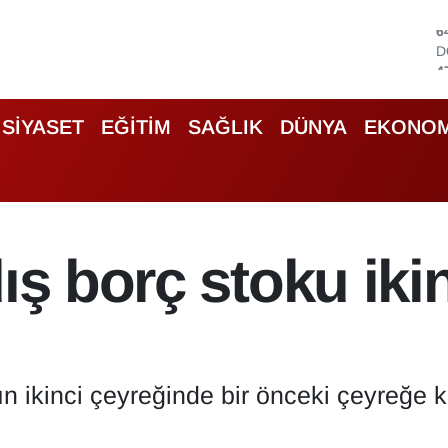
D
4
E
5
S
SİYASET
EĞİTİM
SAĞLIK
DÜNYA
EKONOM
6
G
6
B
1
B
ış borç stoku iki
6
lın ikinci çeyreğinde bir önceki çeyreğe