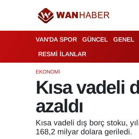
3.SAYFA
Van Nöbetçi Eczaneler
VAN'DA SPOR
GÜNCEL
GENEL
ASAYİŞ
Van Hava Durumu
RESMİ İLANLAR
BİLİM VE TEKNOLOJİ
Van Namaz Vakitleri
Biyografi
Van Trafik Yoğunluk Haritası
EKONOMİ
Kısa vadeli d
Bölge Haberleri
Süper Lig Puan Durumu ve Fikstür
azaldı
ÇEVRE
Tüm Manşetler
Deprem
Son Dakika Haberleri
Kısa vadeli dış borç stoku, yı
168,2 milyar dolara geriledi.
Dernekler, Odalar
Haber Arşivi