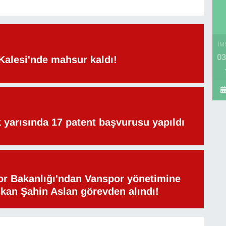
İM
03
Kalesi'nde mahsur kaldı!
lk yarısında 17 patent başvurusu yapıldı
or Bakanlığı'ndan Vanspor yönetimine
şkan Şahin Aslan görevden alındı!