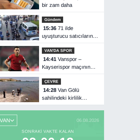
bir zam daha
Gündem
15:36
71 ilde
uyuşturucu satıcılarına
operasyon
VAN'DA SPOR
14:41
Vanspor –
Kayserispor maçının
hakemleri belli oldu
ÇEVRE
14:28
Van Gölü
sahilindeki kirlilik
ihbarları üzerine
numune alındı
VAN
06.08.2026
SONRAKI VAKTE KALAN