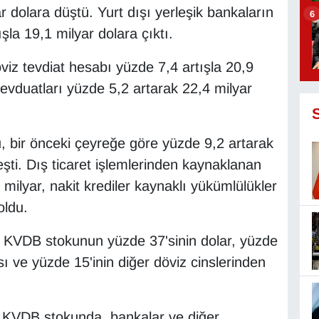
 dolara düştü. Yurt dışı yerleşik bankaların
6
şla 19,1 milyar dolara çıktı.
öviz tevdiat hesabı yüzde 7,4 artışla 20,9
evduatları yüzde 5,2 artarak 22,4 milyar
, bir önceki çeyreğe göre yüzde 9,2 artarak
şti. Dış ticaret işlemlerinden kaynaklanan
3 milyar, nakit krediler kaynaklı yükümlülükler
oldu.
 KVDB stokunun yüzde 37'sinin dolar, yüzde
ası ve yüzde 15'inin diğer döviz cinslerinden
e KVDB stokunda, bankalar ve diğer