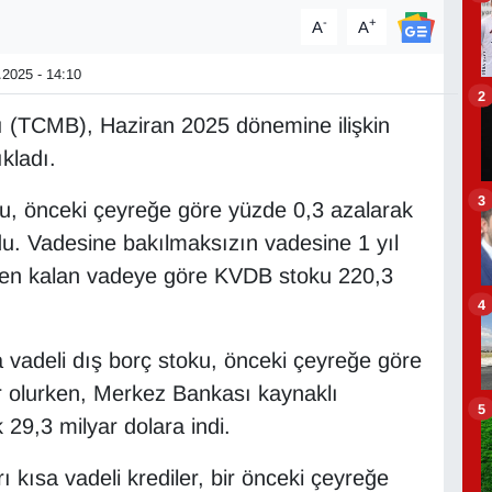
-
+
A
A
2025 - 14:10
2
 (TCMB), Haziran 2025 dönemine ilişkin
ıkladı.
3
ku, önceki çeyreğe göre yüzde 0,3 azalarak
ldu. Vadesine bakılmaksızın vadesine 1 yıl
ren kalan vadeye göre KVDB stoku 220,3
4
vadeli dış borç stoku, önceki çeyreğe göre
r olurken, Merkez Bankası kaynaklı
5
29,3 milyar dolara indi.
ı kısa vadeli krediler, bir önceki çeyreğe