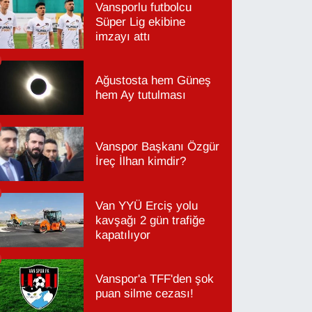
Vansporlu futbolcu
Süper Lig ekibine
imzayı attı
Ağustosta hem Güneş
hem Ay tutulması
Vanspor Başkanı Özgür
İreç İlhan kimdir?
Van YYÜ Erciş yolu
kavşağı 2 gün trafiğe
kapatılıyor
Vanspor'a TFF'den şok
puan silme cezası!