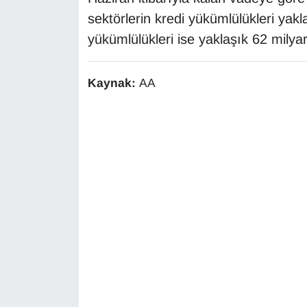
Sinema - TV
sektörlerin kredi yükümlülükleri yakla
yükümlülükleri ise yaklaşık 62 milyar
SİYASET
SPOR
Kaynak:
AA
TEBRİK
TEKNOLOJİ
Turizm
VAN'DA SPOR
Vasıta
YAŞAM