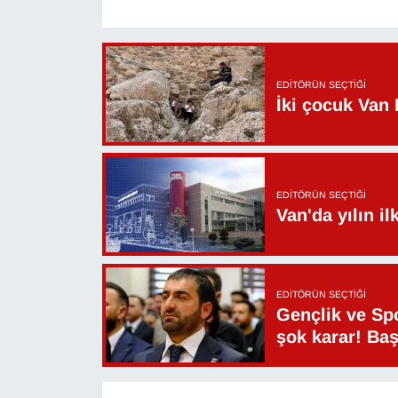
YEREL
EDITÖRÜN SEÇTIĞI
İki çocuk Van 
EDITÖRÜN SEÇTIĞI
Van'da yılın i
EDITÖRÜN SEÇTIĞI
Gençlik ve Sp
şok karar! Ba