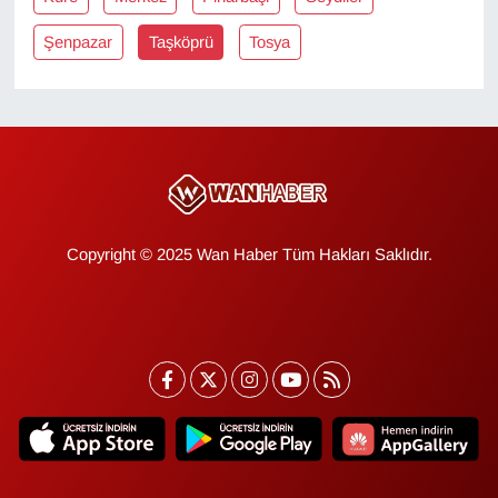
KURDÎ
Şenpazar
Taşköprü
Tosya
MAGAZİN
MEDYA
ONE EKONOMİ
POLİTİKA
Copyright © 2025 Wan Haber Tüm Hakları Saklıdır.
Resmi İlanlar
RÖPORTAJ
SAĞLIK
Seri İlan