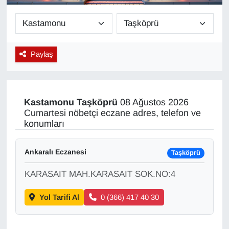
Diğer
DÜNYA
Paylaş
EĞİTİM
EKONOMİ
Kastamonu
Taşköprü
08 Ağustos 2026
Cumartesi nöbetçi eczane adres, telefon ve
Eleman
konumları
Emlak
Ankaralı Eczanesi
Taşköprü
KARASAIT MAH.KARASAIT SOK.NO:4
En çok konuşulanlar
Yol Tarifi Al
0 (366) 417 40 30
GENEL
Güncel