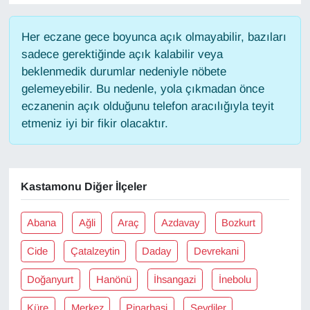
Gündem
Her eczane gece boyunca açık olmayabilir, bazıları
sadece gerektiğinde açık kalabilir veya
Haber
beklenmedik durumlar nedeniyle nöbete
gelemeyebilir. Bu nedenle, yola çıkmadan önce
HABERDE İNSAN
eczanenin açık olduğunu telefon aracılığıyla teyit
etmeniz iyi bir fikir olacaktır.
İngilizce
Kadın
Kastamonu Diğer İlçeler
Kamu Alımları
Abana
Ağli
Araç
Azdavay
Bozkurt
Kim Kimdir?
Cide
Çatalzeytin
Daday
Devrekani
Kültür & Sanat
Doğanyurt
Hanönü
İhsangazi
İnebolu
Küre
Merkez
Pinarbaşi
Seydiler