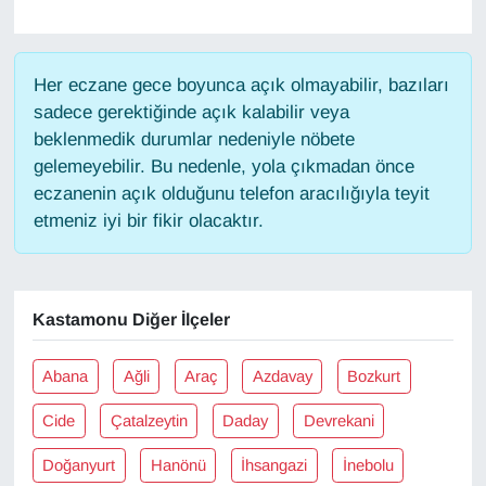
Gündem
Her eczane gece boyunca açık olmayabilir, bazıları
Haber
sadece gerektiğinde açık kalabilir veya
beklenmedik durumlar nedeniyle nöbete
HABERDE İNSAN
gelemeyebilir. Bu nedenle, yola çıkmadan önce
eczanenin açık olduğunu telefon aracılığıyla teyit
İngilizce
etmeniz iyi bir fikir olacaktır.
Kadın
Kastamonu Diğer İlçeler
Kamu Alımları
Abana
Ağli
Araç
Azdavay
Bozkurt
Kim Kimdir?
Cide
Çatalzeytin
Daday
Devrekani
Kültür & Sanat
Doğanyurt
Hanönü
İhsangazi
İnebolu