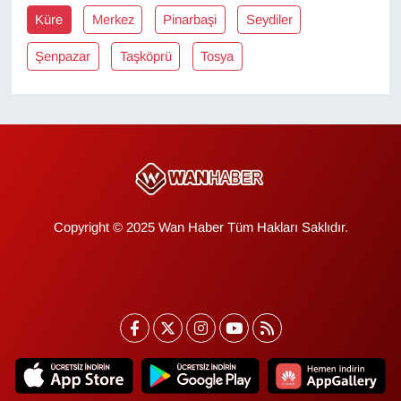
KURDÎ
Küre
Merkez
Pinarbaşi
Seydiler
MAGAZİN
Şenpazar
Taşköprü
Tosya
MEDYA
ONE EKONOMİ
POLİTİKA
Copyright © 2025 Wan Haber Tüm Hakları Saklıdır.
Resmi İlanlar
RÖPORTAJ
SAĞLIK
Seri İlan