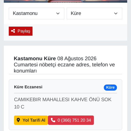
Diğer
DÜNYA
Paylaş
EĞİTİM
EKONOMİ
Kastamonu
Küre
08 Ağustos 2026
Cumartesi nöbetçi eczane adres, telefon ve
Eleman
konumları
Emlak
Küre Eczanesi
Küre
CAMIKEBIR MAHALLESI KAHVE ÖNÜ SOK
En çok konuşulanlar
10 C
GENEL
Yol Tarifi Al
0 (366) 751 20 34
Güncel