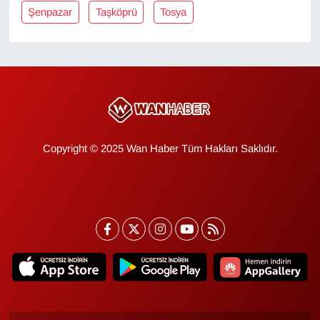
KURDÎ
Şenpazar
Taşköprü
Tosya
MAGAZİN
MEDYA
ONE EKONOMİ
Copyright © 2025 Wan Haber Tüm Hakları Saklıdır.
POLİTİKA
Resmi İlanlar
RÖPORTAJ
SAĞLIK
Seri İlan