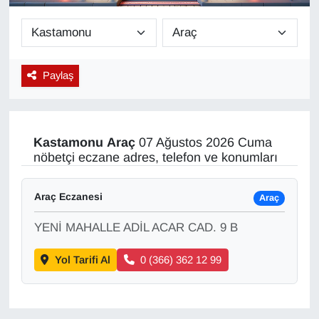
Diğer
DÜNYA
Paylaş
EĞİTİM
EKONOMİ
Kastamonu
Araç
07 Ağustos 2026 Cuma
nöbetçi eczane adres, telefon ve konumları
Eleman
Araç Eczanesi
Araç
Emlak
YENİ MAHALLE ADİL ACAR CAD. 9 B
En çok konuşulanlar
Yol Tarifi Al
0 (366) 362 12 99
GENEL
Güncel