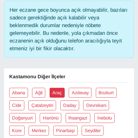
Her eczane gece boyunca açık olmayabilir, bazıları
Gündem
sadece gerektiğinde açık kalabilir veya
beklenmedik durumlar nedeniyle nöbete
Haber
gelemeyebilir. Bu nedenle, yola çıkmadan önce
eczanenin açık olduğunu telefon aracılığıyla teyit
HABERDE İNSAN
etmeniz iyi bir fikir olacaktır.
İngilizce
Kastamonu Diğer İlçeler
Kadın
Kamu Alımları
Abana
Ağli
Araç
Azdavay
Bozkurt
Cide
Çatalzeytin
Daday
Devrekani
Kim Kimdir?
Doğanyurt
Hanönü
İhsangazi
İnebolu
Kültür & Sanat
Küre
Merkez
Pinarbaşi
Seydiler