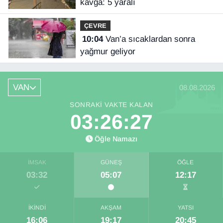
kavga: 5 yaralı
ÇEVRE
10:04
Van’a sıcaklardan sonra
yağmur geliyor
VAN
08.08.2026
SONRAKI VAKTE KALAN
03:26:27
Öğle Namazı
İMSAK
GÜNEŞ
ÖĞLE
03:32
05:07
12:17
İKINDI
AKŞAM
YATSI
16:06
19:17
20:45