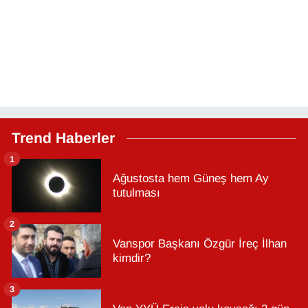
Trend Haberler
1
Ağustosta hem Güneş hem Ay
tutulması
2
Vanspor Başkanı Özgür İreç İlhan
kimdir?
3