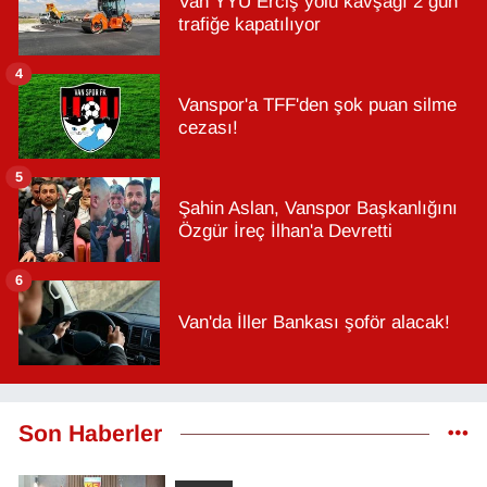
Van YYÜ Erciş yolu kavşağı 2 gün
trafiğe kapatılıyor
4
Vanspor'a TFF'den şok puan silme
cezası!
5
Şahin Aslan, Vanspor Başkanlığını
Özgür İreç İlhan'a Devretti
6
Van'da İller Bankası şoför alacak!
Son Haberler