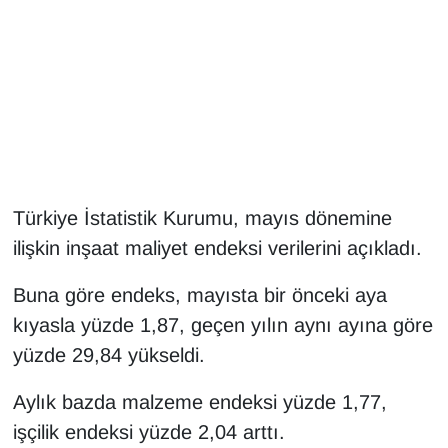
Gündem
Haber
HABERDE İNSAN
İngilizce
Türkiye İstatistik Kurumu, mayıs dönemine
ilişkin inşaat maliyet endeksi verilerini açıkladı.
Kadın
Buna göre endeks, mayısta bir önceki aya
Kamu Alımları
kıyasla yüzde 1,87, geçen yılın aynı ayına göre
Kim Kimdir?
yüzde 29,84 yükseldi.
Aylık bazda malzeme endeksi yüzde 1,77,
Kültür & Sanat
işçilik endeksi yüzde 2,04 arttı.