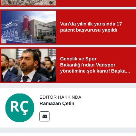
Van'da yılın ilk yarısında 17
patent başvurusu yapıldı
Gençlik ve Spor
Bakanlığı'ndan Vanspor
yönetimine şok karar! Başkan
Şahin Aslan görevden alındı!
EDITÖR HAKKINDA
Ramazan Çetin