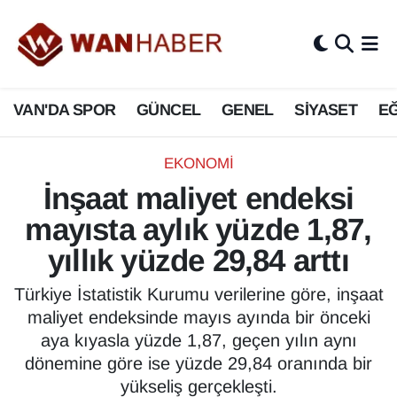
3.SAYFA
Van Nöbetçi Eczaneler
VAN'DA SPOR
GÜNCEL
GENEL
SİYASET
EĞ
ASAYİŞ
Van Hava Durumu
BİLİM VE TEKNOLOJİ
Van Namaz Vakitleri
EKONOMİ
İnşaat maliyet endeksi
Biyografi
Van Trafik Yoğunluk Haritası
mayısta aylık yüzde 1,87,
Bölge Haberleri
Süper Lig Puan Durumu ve Fikstür
yıllık yüzde 29,84 arttı
ÇEVRE
Tüm Manşetler
Türkiye İstatistik Kurumu verilerine göre, inşaat
maliyet endeksinde mayıs ayında bir önceki
Deprem
Son Dakika Haberleri
aya kıyasla yüzde 1,87, geçen yılın aynı
dönemine göre ise yüzde 29,84 oranında bir
Dernekler, Odalar
Haber Arşivi
yükseliş gerçekleşti.