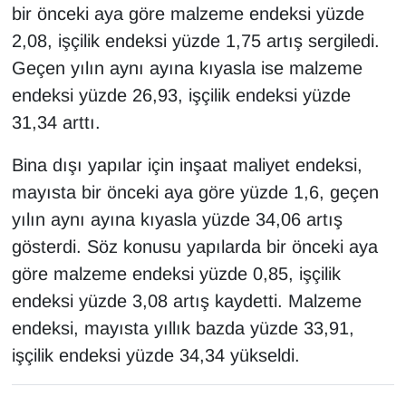
bir önceki aya göre malzeme endeksi yüzde
Sinema - TV
2,08, işçilik endeksi yüzde 1,75 artış sergiledi.
SİYASET
Geçen yılın aynı ayına kıyasla ise malzeme
endeksi yüzde 26,93, işçilik endeksi yüzde
SPOR
31,34 arttı.
TEBRİK
Bina dışı yapılar için inşaat maliyet endeksi,
mayısta bir önceki aya göre yüzde 1,6, geçen
TEKNOLOJİ
yılın aynı ayına kıyasla yüzde 34,06 artış
gösterdi. Söz konusu yapılarda bir önceki aya
Turizm
göre malzeme endeksi yüzde 0,85, işçilik
VAN'DA SPOR
endeksi yüzde 3,08 artış kaydetti. Malzeme
endeksi, mayısta yıllık bazda yüzde 33,91,
Vasıta
işçilik endeksi yüzde 34,34 yükseldi.
YAŞAM