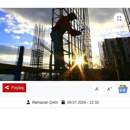
Diğer
DÜNYA
EĞİTİM
EKONOMİ
Eleman
Emlak
Paylaş
-
+
A
A
En çok konuşulanlar
Ramazan Çetin
09.07.2026 - 12:33
GENEL
Güncel