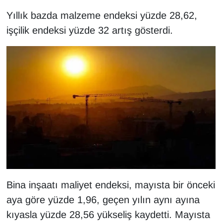
KURDÎ
Yıllık bazda malzeme endeksi yüzde 28,62,
MAGAZİN
işçilik endeksi yüzde 32 artış gösterdi.
MEDYA
ONE EKONOMİ
POLİTİKA
Resmi İlanlar
RÖPORTAJ
SAĞLIK
Bina inşaatı maliyet endeksi, mayısta bir önceki
aya göre yüzde 1,96, geçen yılın aynı ayına
Seri İlan
kıyasla yüzde 28,56 yükseliş kaydetti. Mayısta