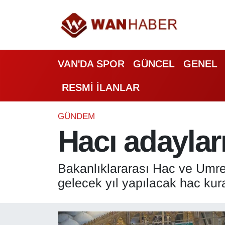
3.SAYFA
Van Nöbetçi Eczaneler
VAN'DA SPOR
GÜNCEL
GENEL
ASAYİŞ
Van Hava Durumu
RESMİ İLANLAR
BİLİM VE TEKNOLOJİ
Van Namaz Vakitleri
Biyografi
Van Trafik Yoğunluk Haritası
GÜNDEM
Hacı adayları
Bölge Haberleri
Süper Lig Puan Durumu ve Fikstür
Bakanlıklararası Hac ve Umre 
ÇEVRE
Tüm Manşetler
gelecek yıl yapılacak hac ku
Deprem
Son Dakika Haberleri
Dernekler, Odalar
Haber Arşivi