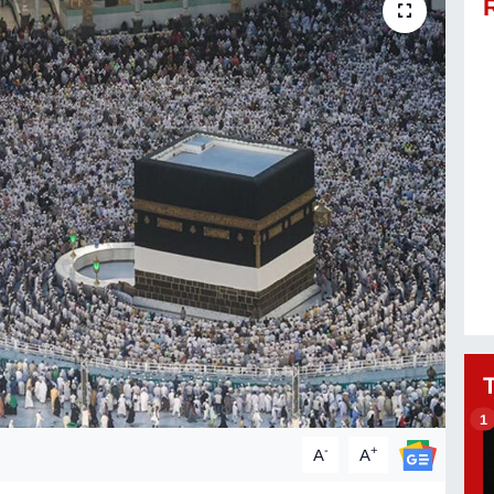
1
-
+
A
A