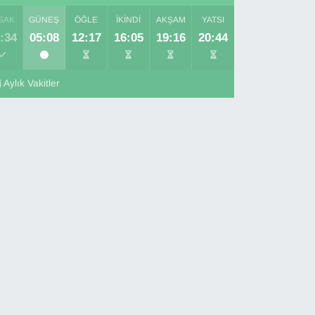
SAK
GÜNEŞ
ÖĞLE
İKINDI
AKŞAM
YATSI
:34
05:08
12:17
16:05
19:16
20:44
Aylık Vakitler