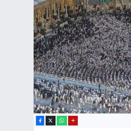
Diğer
DÜNYA
EĞİTİM
EKONOMİ
Eleman
Emlak
En çok konuşulanlar
GENEL
Güncel