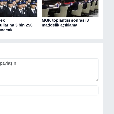
lek
MGK toplantısı sonrası 8
llarına 3 bin 250
maddelik açıklama
lınacak