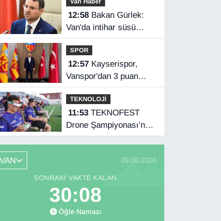
Van Haber
12:58
Bakan Gürlek:
Van'da intihar süsü
verilen olay aydınlatıldı
SPOR
12:57
Kayserispor,
Vanspor'dan 3 puan
istiyor
TEKNOLOJİ
11:53
TEKNOFEST
Drone Şampiyonası’nda
ilk etap Şırnak’ta
başladı
VAN
09.08.2026
SONRAKI VAKTE KALAN
30:07
Öğle Namazı