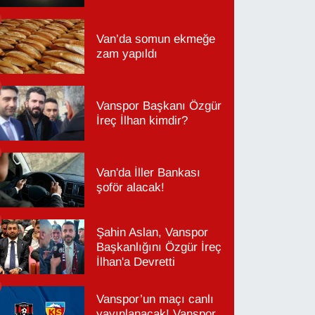
Van’da somun ekmeğe
zam yapıldı
Vanspor Başkanı Özgür
İreç İlhan kimdir?
Van'da İller Bankası
şoför alacak!
Şahin Aslan, Vanspor
Başkanlığını Özgür İreç
İlhan'a Devretti
Vanspor’un maçı canlı
yayınlanacak! Vanspor