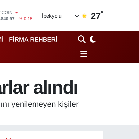
°
OLAR
27
İpekyolu
,7436
%0.18
URO
,2510
%0.32
TERLİN
İ
FİRMA REHBERİ
,4811
%0.38
RAM ALTIN
60.55
%0
İST100
.779
%-14
ITCOIN
rlar alındı
.840,97
%-0.15
ını yenilemeyen kişiler