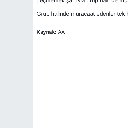
geçmemek şartıyla grup halinde mür
Sinema - TV
Grup halinde müracaat edenler tek b
SİYASET
Kaynak:
AA
SPOR
TEBRİK
TEKNOLOJİ
Turizm
VAN'DA SPOR
Vasıta
YAŞAM