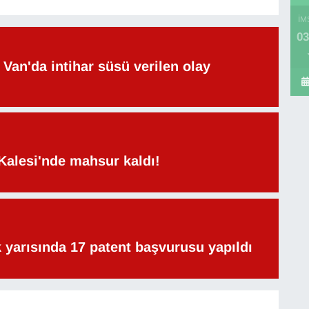
İM
03
Van'da intihar süsü verilen olay
Kalesi'nde mahsur kaldı!
lk yarısında 17 patent başvurusu yapıldı