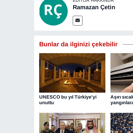
EDITÖR HAKKINDA
Ramazan Çetin
Bunlar da ilginizi çekebilir
UNESCO bu yıl Türkiye'yi
Aşırı sıca
unuttu
yangınlara