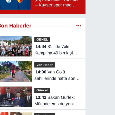
– Kayserispor maçı
hangi kanalda, saat
kaçta?
Son Haberler
GENEL
14:44
81 ilde 'Aile
Kampı'na 40 bin kişi
katıldı
Van Haber
14:06
Van Gölü
sahillerinde hafta sonu
yoğunluğu
Güncel
13:42
Bakan Gürlek:
Mücadelemizde yeni bir
boyuta geçeceğiz