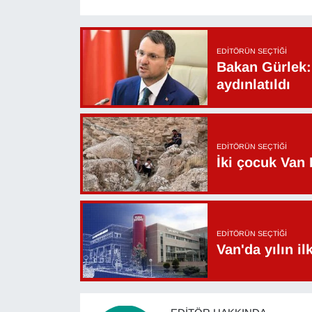
YEREL
EDITÖRÜN SEÇTIĞI
Bakan Gürlek: 
aydınlatıldı
EDITÖRÜN SEÇTIĞI
İki çocuk Van 
EDITÖRÜN SEÇTIĞI
Van'da yılın i