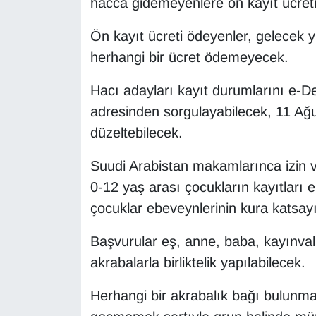
hacca gidemeyenlere ön kayıt ücret
KURDÎ
Ön kayıt ücreti ödeyenler, gelecek yı
MAGAZİN
herhangi bir ücret ödemeyecek.
MEDYA
Hacı adayları kayıt durumlarını e-D
adresinden sorgulayabilecek, 11 Ağust
ONE EKONOMİ
düzeltebilecek.
POLİTİKA
Suudi Arabistan makamlarınca izin v
Resmi İlanlar
0-12 yaş arası çocukların kayıtları e
çocuklar ebeveynlerinin kura katsay
RÖPORTAJ
Başvurular eş, anne, baba, kayınval
SAĞLIK
akrabalarla birliktelik yapılabilecek.
Seri İlan
Herhangi bir akrabalık bağı bulunmaya