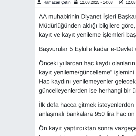
Ramazan Çetin
12.08.2025 - 14:03
12.08.
Gündem
AA muhabirinin Diyanet İşleri Başka
Müdürlüğünden aldığı bilgilere gör
Haber
kayıt ve kayıt yenileme işlemleri baş
HABERDE İNSAN
Başvurular 5 Eylül'e kadar e-Devlet 
İngilizce
Önceki yıllardan hac kaydı olanların
kayıt yenileme/güncelleme" işlemini
Kadın
Hac kaydını yenilemeyenler gelecek
güncelleyenlerden ise herhangi bir 
Kamu Alımları
İlk defa hacca gitmek isteyenlerden 
Kim Kimdir?
anlaşmalı bankalara 950 lira hac ön k
Kültür & Sanat
Ön kayıt yaptırdıktan sonra vazgeç