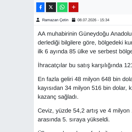
Gündem
Ramazan Çetin
08.07.2026 - 15:34
Haber
AA muhabirinin Güneydoğu Anadolu İh
derlediği bilgilere göre, bölgedeki k
HABERDE İNSAN
ilk 6 ayında 85 ülke ve serbest bölg
İngilizce
İhracatçılar bu satış karşılığında 121
Kadın
En fazla geliri 48 milyon 648 bin dol
kayısıdan 34 milyon 516 bin dolar, k
Kamu Alımları
kazanç sağladı.
Kim Kimdir?
Ceviz, yüzde 54,2 artış ve 4 milyon 1
Kültür & Sanat
arasında 5. sıraya yükseldi.