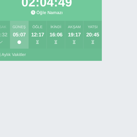
02:04:48
Öğle Namazı
SAK
GÜNEŞ
ÖĞLE
İKINDI
AKŞAM
YATSI
:32
05:07
12:17
16:06
19:17
20:45
Aylık Vakitler