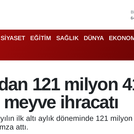
6
D
4
5
S
SİYASET
EĞİTİM
SAĞLIK
DÜNYA
EKONOM
6
G
6
B
1
an 121 milyon 4
u meyve ihracatı
lın ilk altı aylık döneminde 121 milyon
mza attı.