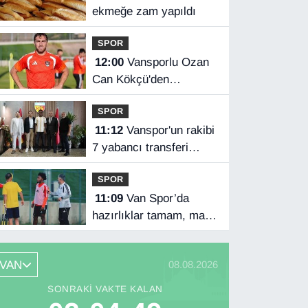
ekmeğe zam yapıldı
SPOR
12:00
Vansporlu Ozan
Can Kökçü'den
Beşiktaş'ın kaptanı
SPOR
kardeşi Orkun'a destek
11:12
Vanspor'un rakibi
7 yabancı transferi
açıkladı
SPOR
11:09
Van Spor’da
hazırlıklar tamam, maç
saati bekleniyor
VAN
08.08.2026
SONRAKI VAKTE KALAN