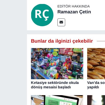
EDITÖR HAKKINDA
Ramazan Çetin
Bunlar da ilginizi çekebilir
Kırtasiye sektöründe okula
Van’da s
dönüş mesaisi başladı
yapıldı