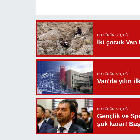
YEREL
EDITÖRÜN SEÇTIĞI
İki çocuk Van 
EDITÖRÜN SEÇTIĞI
Van'da yılın i
EDITÖRÜN SEÇTIĞI
Gençlik ve Sp
şok karar! Ba