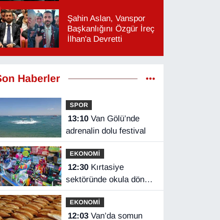
Şahin Aslan, Vanspor
Başkanlığını Özgür İreç
İlhan'a Devretti
Son Haberler
SPOR
13:10
Van Gölü’nde
adrenalin dolu festival
EKONOMİ
12:30
Kırtasiye
sektöründe okula dönüş
mesaisi başladı
EKONOMİ
12:03
Van’da somun