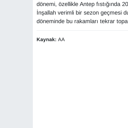
dönemi, özellikle Antep fıstığında 2
Sinema - TV
İnşallah verimli bir sezon geçmesi
SİYASET
döneminde bu rakamları tekrar topa
SPOR
Kaynak:
AA
TEBRİK
TEKNOLOJİ
Turizm
VAN'DA SPOR
Vasıta
YAŞAM