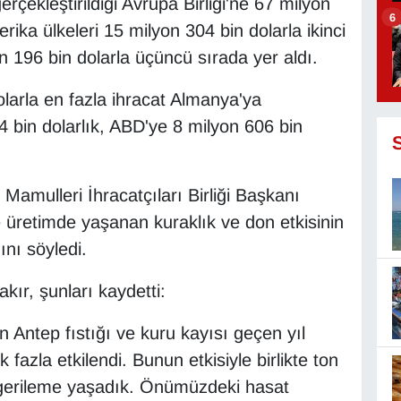
rçekleştirildiği Avrupa Birliği'ne 67 milyon
6
rika ülkeleri 15 milyon 304 bin dolarla ikinci
n 196 bin dolarla üçüncü sırada yer aldı.
larla en fazla ihracat Almanya'ya
 44 bin dolarlık, ABD'ye 8 milyon 606 bin
mulleri İhracatçıları Birliği Başkanı
 üretimde yaşanan kuraklık ve don etkisinin
nı söyledi.
ır, şunları kaydetti:
an Antep fıstığı ve kuru kayısı geçen yıl
fazla etkilendi. Bunun etkisiyle birlikte ton
 gerileme yaşadık. Önümüzdeki hasat