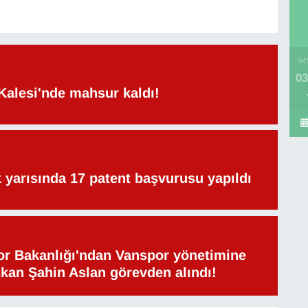
İM
03
Kalesi'nde mahsur kaldı!
lk yarısında 17 patent başvurusu yapıldı
or Bakanlığı'ndan Vanspor yönetimine
şkan Şahin Aslan görevden alındı!