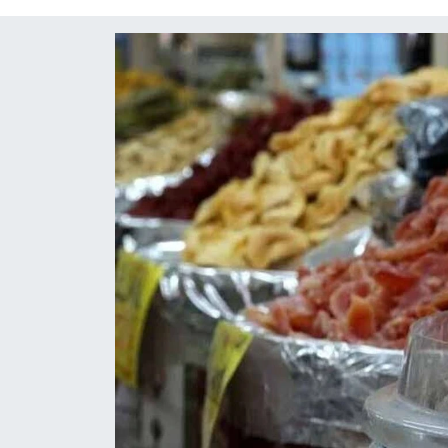
Diğer
DÜNYA
EĞİTİM
EKONOMİ
Eleman
Emlak
En çok konuşulanlar
GENEL
Güncel