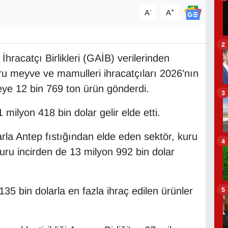
-
+
A
A
2
racatçı Birlikleri (GAİB) verilerinden
uru meyve ve mamulleri ihracatçıları 2026'nın
eye 12 bin 769 ton ürün gönderdi.
3
 milyon 418 bin dolar gelir elde etti.
arla Antep fıstığından elde eden sektör, kuru
4
uru incirden de 13 milyon 992 bin dolar
35 bin dolarla en fazla ihraç edilen ürünler
5