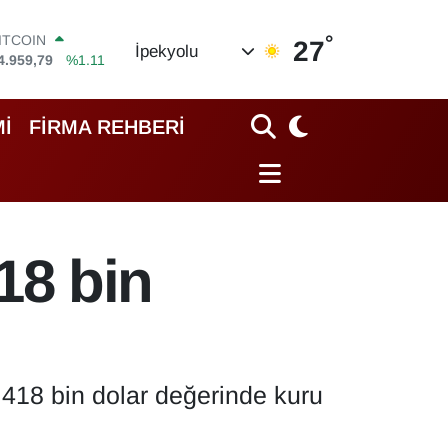
4.959,79
%1.11
°
OLAR
27
İpekyolu
7,7436
%0.18
EURO
5,2510
%0.32
TERLİN
İ
FİRMA REHBERİ
4,4811
%0.38
RAM ALTIN
660.55
%0.03
İST100
3.779
%-14
18 bin
 418 bin dolar değerinde kuru