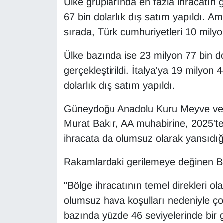
Ülke gruplarında en fazla ihracatın ge
KURDÎ
67 bin dolarlık dış satım yapıldı. Ame
MAGAZİN
sırada, Türk cumhuriyetleri 10 milyo
MEDYA
Ülke bazında ise 23 milyon 77 bin do
gerçekleştirildi. İtalya'ya 19 milyon
ONE EKONOMİ
dolarlık dış satım yapıldı.
POLİTİKA
Güneydoğu Anadolu Kuru Meyve ve Ma
Murat Bakır, AA muhabirine, 2025'te
Resmi İlanlar
ihracata da olumsuz olarak yansıdığı
RÖPORTAJ
Rakamlardaki gerilemeye değinen Bak
SAĞLIK
"Bölge ihracatının temel direkleri ol
olumsuz hava koşulları nedeniyle çok 
Seri İlan
bazında yüzde 46 seviyelerinde bir