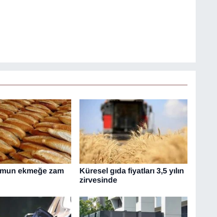
omun ekmeğe zam
Küresel gıda fiyatları 3,5 yılın
zirvesinde