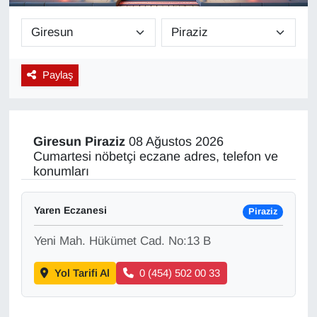
Diğer
DÜNYA
Paylaş
EĞİTİM
EKONOMİ
Giresun
Piraziz
08 Ağustos 2026
Cumartesi nöbetçi eczane adres, telefon ve
Eleman
konumları
Emlak
Yaren Eczanesi
Piraziz
Yeni Mah. Hükümet Cad. No:13 B
En çok konuşulanlar
Yol Tarifi Al
0 (454) 502 00 33
GENEL
Güncel