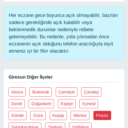
Gündem
Her eczane gece boyunca açık olmayabilir, bazıları
sadece gerektiğinde açık kalabilir veya
Haber
beklenmedik durumlar nedeniyle nöbete
gelemeyebilir. Bu nedenle, yola çıkmadan önce
HABERDE İNSAN
eczanenin açık olduğunu telefon aracılığıyla teyit
etmeniz iyi bir fikir olacaktır.
İngilizce
Kadın
Giresun Diğer İlçeler
Kamu Alımları
Alucra
Bulancak
Çamoluk
Çanakçi
Kim Kimdir?
Dereli
Doğankent
Espiye
Eynesil
Kültür & Sanat
Görele
Güce
Keşap
Merkez
Piraziz
Şebinkarahisar
Tirebolu
Yağlidere