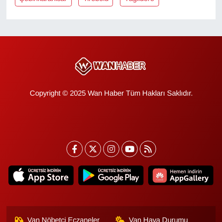
KURDÎ
MAGAZİN
MEDYA
ONE EKONOMİ
Copyright © 2025 Wan Haber Tüm Hakları Saklıdır.
POLİTİKA
Resmi İlanlar
RÖPORTAJ
SAĞLIK
Seri İlan
Van Nöbetçi Eczaneler
Van Hava Durumu