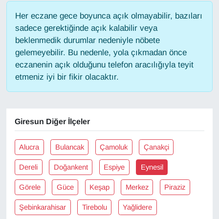
Her eczane gece boyunca açık olmayabilir, bazıları
Gündem
sadece gerektiğinde açık kalabilir veya
beklenmedik durumlar nedeniyle nöbete
Haber
gelemeyebilir. Bu nedenle, yola çıkmadan önce
eczanenin açık olduğunu telefon aracılığıyla teyit
HABERDE İNSAN
etmeniz iyi bir fikir olacaktır.
İngilizce
Giresun Diğer İlçeler
Kadın
Kamu Alımları
Alucra
Bulancak
Çamoluk
Çanakçi
Dereli
Doğankent
Espiye
Eynesil
Kim Kimdir?
Görele
Güce
Keşap
Merkez
Piraziz
Kültür & Sanat
Şebinkarahisar
Tirebolu
Yağlidere