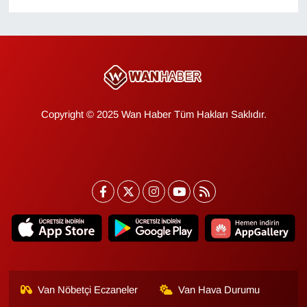
KURDÎ
MAGAZİN
MEDYA
ONE EKONOMİ
Copyright © 2025 Wan Haber Tüm Hakları Saklıdır.
POLİTİKA
Resmi İlanlar
RÖPORTAJ
SAĞLIK
Seri İlan
Van Nöbetçi Eczaneler
Van Hava Durumu