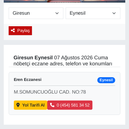
Diğer
DÜNYA
Paylaş
EĞİTİM
EKONOMİ
Giresun
Eynesil
07 Ağustos 2026 Cuma
nöbetçi eczane adres, telefon ve konumları
Eleman
Eren Eczanesi
Eynesil
Emlak
M.SOMUNCUOĞLU CAD. NO:78
En çok konuşulanlar
Yol Tarifi Al
0 (454) 581 34 52
GENEL
Güncel