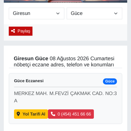
Diğer
DÜNYA
Paylaş
EĞİTİM
EKONOMİ
Giresun
Güce
08 Ağustos 2026 Cumartesi
nöbetçi eczane adres, telefon ve konumları
Eleman
Güce Eczanesi
Güce
Emlak
MERKEZ MAH. M.FEVZİ ÇAKMAK CAD. NO:3
En çok konuşulanlar
A
Yol Tarifi Al
0 (454) 451 66 66
GENEL
Güncel