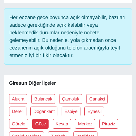
Gündem
Her eczane gece boyunca açık olmayabilir, bazıları
sadece gerektiğinde açık kalabilir veya
Haber
beklenmedik durumlar nedeniyle nöbete
gelemeyebilir. Bu nedenle, yola çıkmadan önce
HABERDE İNSAN
eczanenin açık olduğunu telefon aracılığıyla teyit
etmeniz iyi bir fikir olacaktır.
İngilizce
Kadın
Giresun Diğer İlçeler
Kamu Alımları
Alucra
Bulancak
Çamoluk
Çanakçi
Kim Kimdir?
Dereli
Doğankent
Espiye
Eynesil
Kültür & Sanat
Görele
Güce
Keşap
Merkez
Piraziz