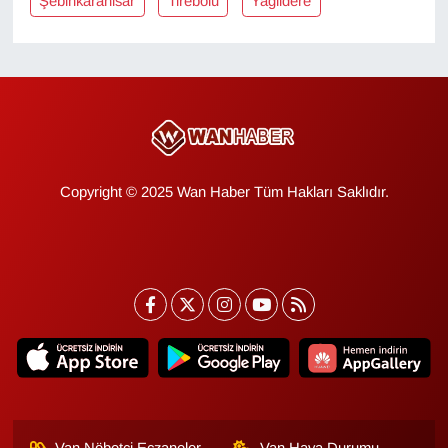
Şebinkarahisar
Tirebolu
Yağlidere
KURDÎ
MAGAZİN
MEDYA
ONE EKONOMİ
Copyright © 2025 Wan Haber Tüm Hakları Saklıdır.
POLİTİKA
Resmi İlanlar
RÖPORTAJ
SAĞLIK
Seri İlan