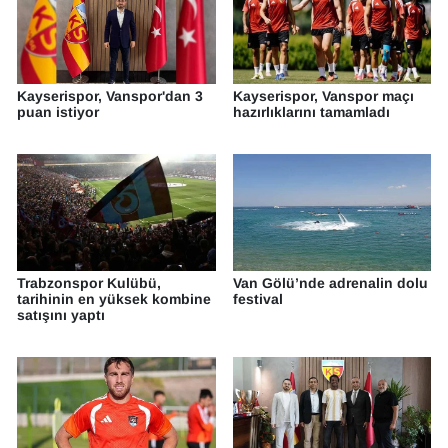
KURDÎ
MAGAZİN
Kayserispor, Vanspor'dan 3
Kayserispor, Vanspor maçı
MEDYA
puan istiyor
hazırlıklarını tamamladı
ONE EKONOMİ
POLİTİKA
Resmi İlanlar
Trabzonspor Kulübü,
Van Gölü’nde adrenalin dolu
tarihinin en yüksek kombine
festival
RÖPORTAJ
satışını yaptı
SAĞLIK
Seri İlan