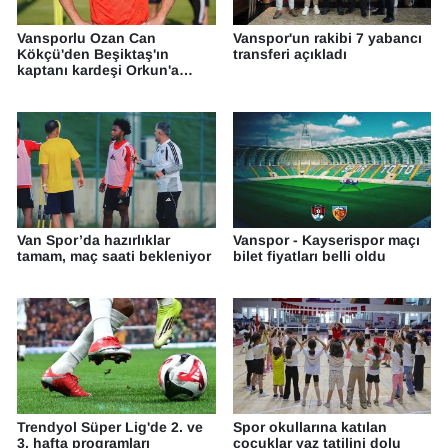
Sinema - TV
Vansporlu Ozan Can
Vanspor'un rakibi 7 yabancı
Kökçü'den Beşiktaş'ın
transferi açıkladı
SİYASET
kaptanı kardeşi Orkun'a
destek
SPOR
TEBRİK
TEKNOLOJİ
Van Spor’da hazırlıklar
Vanspor - Kayserispor maçı
tamam, maç saati bekleniyor
bilet fiyatları belli oldu
Turizm
VAN'DA SPOR
Vasıta
YAŞAM
Trendyol Süper Lig'de 2. ve
Spor okullarına katılan
3. hafta programları
çocuklar yaz tatilini dolu