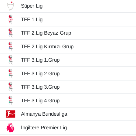
Süper Lig
Diğer
TFF 1.Lig
DÜNYA
TFF 2.Lig Beyaz Grup
EĞİTİM
TFF 2.Lig Kırmızı Grup
EKONOMİ
TFF 3.Lig 1.Grup
Eleman
TFF 3.Lig 2.Grup
TFF 3.Lig 3.Grup
Emlak
TFF 3.Lig 4.Grup
En çok konuşulanlar
Almanya Bundesliga
GENEL
İngiltere Premier Lig
Güncel