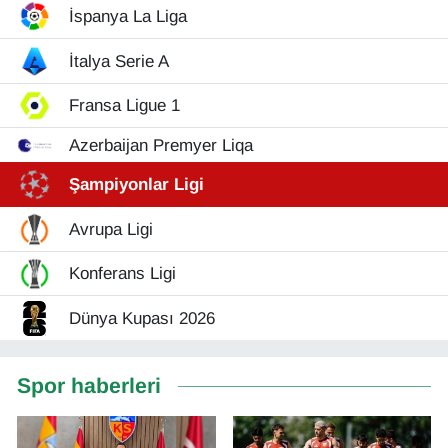
İspanya La Liga
Gündem
İtalya Serie A
Haber
Fransa Ligue 1
Azerbaijan Premyer Liqa
HABERDE İNSAN
Şampiyonlar Ligi
İngilizce
Avrupa Ligi
Kadın
Konferans Ligi
Kamu Alımları
Dünya Kupası 2026
Kim Kimdir?
Spor haberleri
Kültür & Sanat