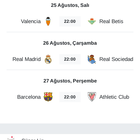
Sinema - TV
25 Ağustos, Salı
Valencia
Real Betis
SİYASET
22:00
SPOR
26 Ağustos, Çarşamba
TEBRİK
Real Madrid
Real Sociedad
22:00
TEKNOLOJİ
27 Ağustos, Perşembe
Turizm
Barcelona
Athletic Club
22:00
VAN'DA SPOR
Vasıta
YAŞAM