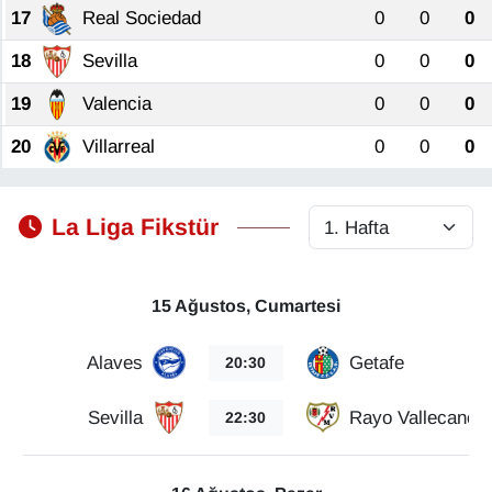
17
Real Sociedad
0
0
0
Gündem
18
Sevilla
0
0
0
19
Valencia
0
0
0
Haber
20
Villarreal
0
0
0
HABERDE İNSAN
İngilizce
La Liga Fikstür
Kadın
15 Ağustos, Cumartesi
Kamu Alımları
Alaves
Getafe
20:30
Kim Kimdir?
Sevilla
Rayo Vallecano
22:30
Kültür & Sanat