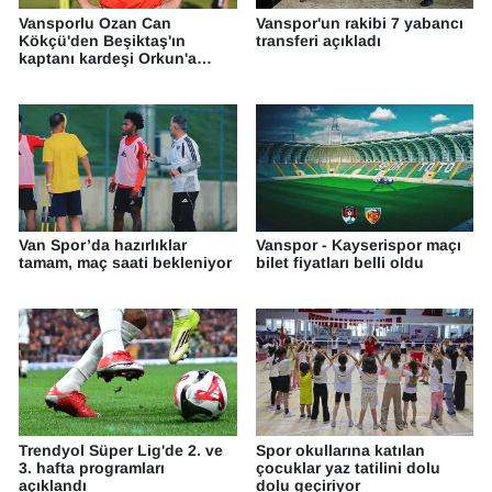
Vansporlu Ozan Can
Vanspor'un rakibi 7 yabancı
Kökçü'den Beşiktaş'ın
transferi açıkladı
kaptanı kardeşi Orkun'a
destek
Van Spor’da hazırlıklar
Vanspor - Kayserispor maçı
tamam, maç saati bekleniyor
bilet fiyatları belli oldu
Trendyol Süper Lig'de 2. ve
Spor okullarına katılan
3. hafta programları
çocuklar yaz tatilini dolu
açıklandı
dolu geçiriyor