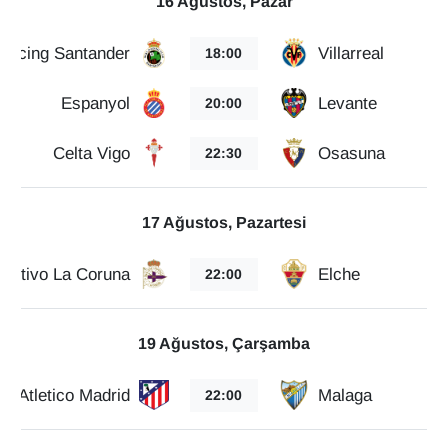
16 Ağustos, Pazar
KURDÎ
Racing Santander
Villarreal
18:00
MAGAZİN
Espanyol
Levante
20:00
MEDYA
Celta Vigo
Osasuna
22:30
ONE EKONOMİ
POLİTİKA
17 Ağustos, Pazartesi
Resmi İlanlar
portivo La Coruna
Elche
22:00
RÖPORTAJ
19 Ağustos, Çarşamba
SAĞLIK
Atletico Madrid
Malaga
22:00
Seri İlan