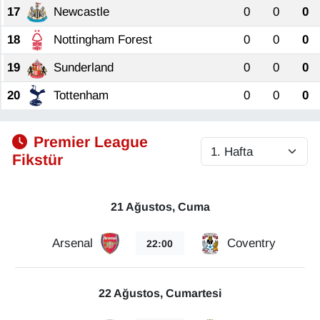
17
Newcastle
0
0
0
Gündem
18
Nottingham Forest
0
0
0
19
Sunderland
0
0
0
Haber
20
Tottenham
0
0
0
HABERDE İNSAN
Premier League
İngilizce
Fikstür
Kadın
21 Ağustos, Cuma
Kamu Alımları
Arsenal
Coventry
22:00
Kim Kimdir?
Kültür & Sanat
22 Ağustos, Cumartesi