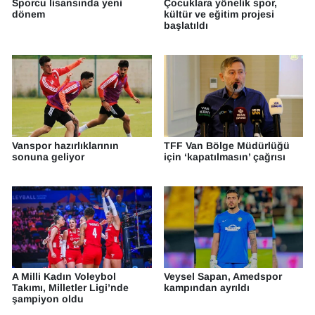
Sporcu lisansında yeni
Çocuklara yönelik spor,
dönem
kültür ve eğitim projesi
başlatıldı
Vanspor hazırlıklarının
TFF Van Bölge Müdürlüğü
sonuna geliyor
için ‘kapatılmasın’ çağrısı
A Milli Kadın Voleybol
Veysel Sapan, Amedspor
Takımı, Milletler Ligi’nde
kampından ayrıldı
şampiyon oldu