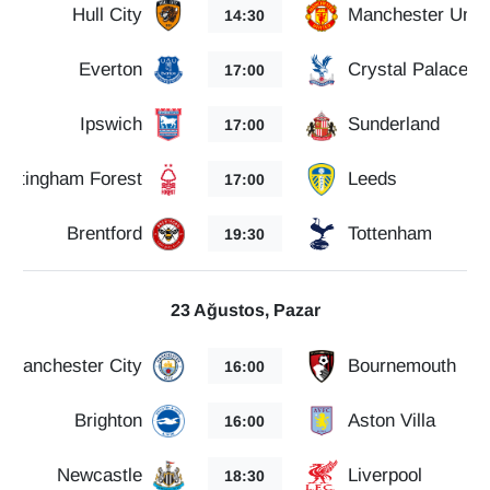
KURDÎ
Hull City
Manchester Unit
14:30
MAGAZİN
Everton
Crystal Palace
17:00
MEDYA
Ipswich
Sunderland
17:00
ONE EKONOMİ
Nottingham Forest
Leeds
17:00
POLİTİKA
Brentford
Tottenham
19:30
Resmi İlanlar
23 Ağustos, Pazar
RÖPORTAJ
Manchester City
Bournemouth
16:00
SAĞLIK
Brighton
Aston Villa
16:00
Seri İlan
Newcastle
Liverpool
18:30