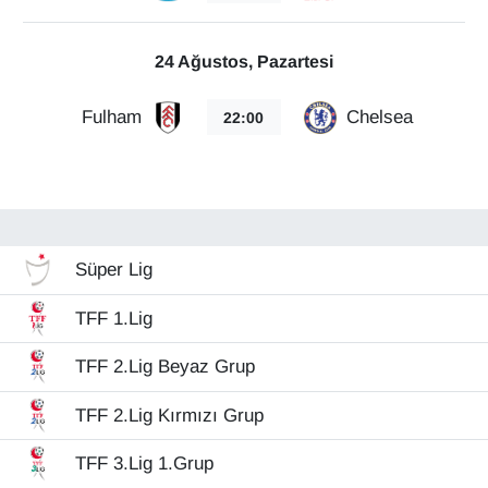
Sinema - TV
24 Ağustos, Pazartesi
SİYASET
Fulham
Chelsea
22:00
SPOR
TEBRİK
TEKNOLOJİ
Süper Lig
Turizm
TFF 1.Lig
VAN'DA SPOR
TFF 2.Lig Beyaz Grup
Vasıta
TFF 2.Lig Kırmızı Grup
YAŞAM
TFF 3.Lig 1.Grup