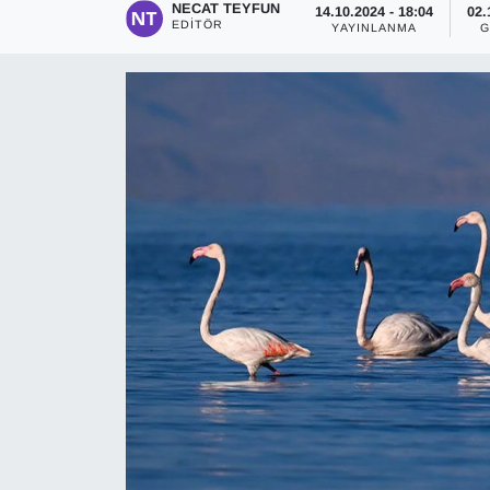
NECAT TEYFUN
14.10.2024 - 18:04
02.
EDITÖR
YAYINLANMA
G
Diğer
DÜNYA
EĞİTİM
EKONOMİ
Eleman
Emlak
En çok konuşulanlar
GENEL
Güncel