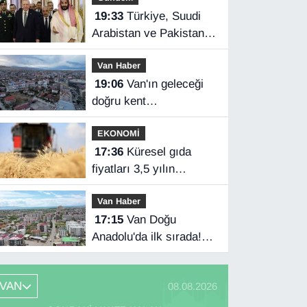
19:33
Türkiye, Suudi
Arabistan ve Pakistan
üçlü savunma
Van Haber
anlaşması imzaladı
19:06
Van'ın geleceği
doğru kent
planlamasında
EKONOMİ
17:36
Küresel gıda
fiyatları 3,5 yılın
zirvesinde
Van Haber
17:15
Van Doğu
Anadolu'da ilk sırada!
Bakanlık verileri
paylaştı…
VAN
08.08.2026