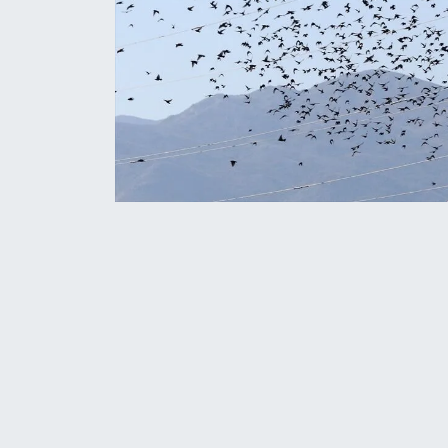
KURDÎ
MAGAZİN
MEDYA
ONE EKONOMİ
POLİTİKA
Resmi İlanlar
RÖPORTAJ
SAĞLIK
Seri İlan