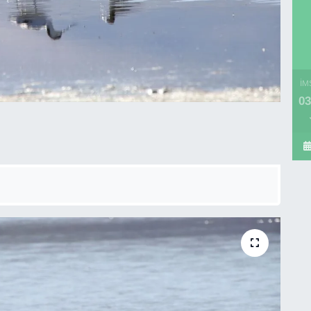
İM
03