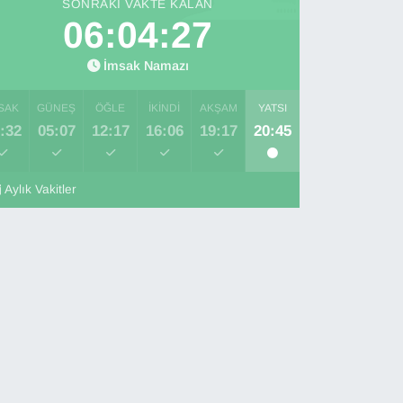
SONRAKI VAKTE KALAN
06:04:25
İmsak Namazı
SAK
GÜNEŞ
ÖĞLE
İKINDI
AKŞAM
YATSI
:32
05:07
12:17
16:06
19:17
20:45
Aylık Vakitler