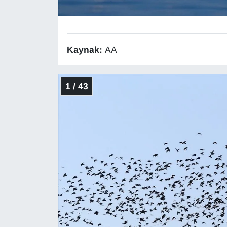
Gündem
Haber
Kaynak:
AA
HABERDE İNSAN
1 / 43
İngilizce
Kadın
Kamu Alımları
Kim Kimdir?
Kültür & Sanat