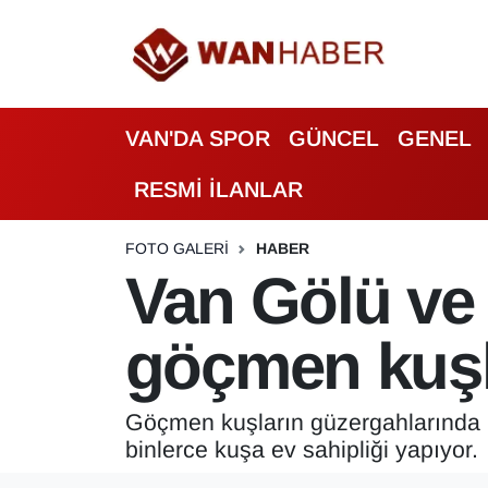
3.SAYFA
Van Nöbetçi Eczaneler
VAN'DA SPOR
GÜNCEL
GENEL
ASAYİŞ
Van Hava Durumu
RESMİ İLANLAR
BİLİM VE TEKNOLOJİ
Van Namaz Vakitleri
Biyografi
Van Trafik Yoğunluk Haritası
FOTO GALERI
HABER
Van Gölü ve 
Bölge Haberleri
Süper Lig Puan Durumu ve Fikstür
göçmen kuşl
ÇEVRE
Tüm Manşetler
Deprem
Son Dakika Haberleri
Göçmen kuşların güzergahlarında 
binlerce kuşa ev sahipliği yapıyor.
Dernekler, Odalar
Haber Arşivi