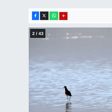
Sinema - TV
SİYASET
SPOR
2 / 43
TEBRİK
TEKNOLOJİ
Turizm
VAN'DA SPOR
Vasıta
YAŞAM