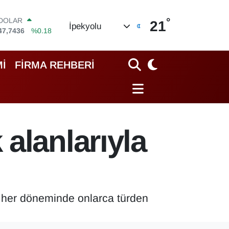
°
EURO
21
İpekyolu
55,2510
%0.32
STERLİN
64,4811
%0.38
GRAM ALTIN
İ
FİRMA REHBERİ
6648.99
%2.59
BİST100
13.773
%-19
BITCOIN
65.130,04
%1.2
DOLAR
alanlarıyla
47,7436
%0.18
 her döneminde onlarca türden