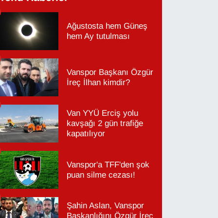
Ağustosta hem Güneş
hem Ay tutulması
Vanspor Başkanı Özgür
İreç İlhan kimdir?
Van YYÜ Erciş yolu
kavşağı 2 gün trafiğe
kapatılıyor
Vanspor'a TFF'den şok
puan silme cezası!
Şahin Aslan, Vanspor
Başkanlığını Özgür İreç