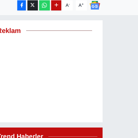
-
+
A
A
Reklam
Trend Haberler