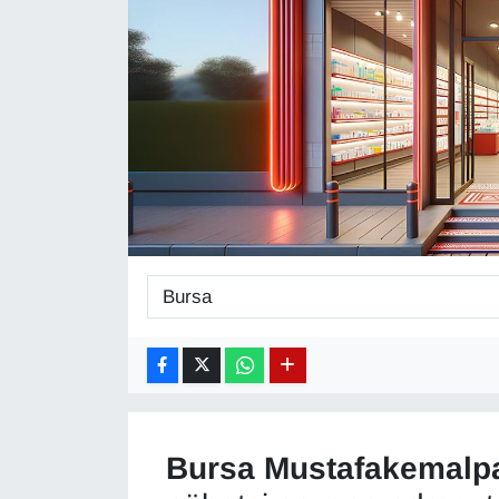
Diğer
DÜNYA
EĞİTİM
EKONOMİ
Eleman
Emlak
En çok konuşulanlar
GENEL
Bursa
Mustafakemalp
Güncel