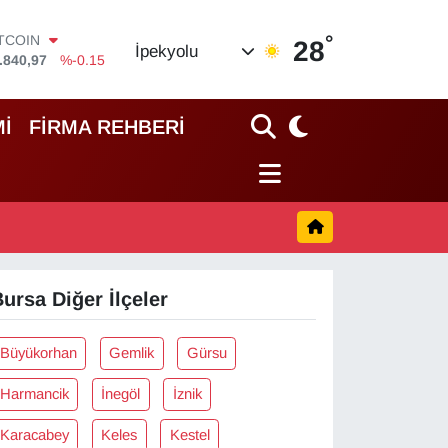
°
ITCOIN
28
İpekyolu
.840,97
%-0.15
OLAR
,7436
%0.18
URO
İ
FİRMA REHBERİ
,2510
%0.32
TERLİN
,4811
%0.38
RAM ALTIN
60.55
%0
İST100
.779
%-14
ursa Diğer İlçeler
Büyükorhan
Gemlik
Gürsu
Harmancik
İnegöl
İznik
Karacabey
Keles
Kestel