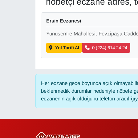
nöbetçi eczane adres, t
Gündem
Ersin Eczanesi
Haber
Yunusemre Mahallesi, Fevzipaşa Cadde
HABERDE İNSAN
Yol Tarifi Al
0 (224) 614 24 24
İngilizce
Kadın
Her eczane gece boyunca açık olmayabilir,
beklenmedik durumlar nedeniyle nöbete ge
Kamu Alımları
eczanenin açık olduğunu telefon aracılığıyla
Kim Kimdir?
Kültür & Sanat