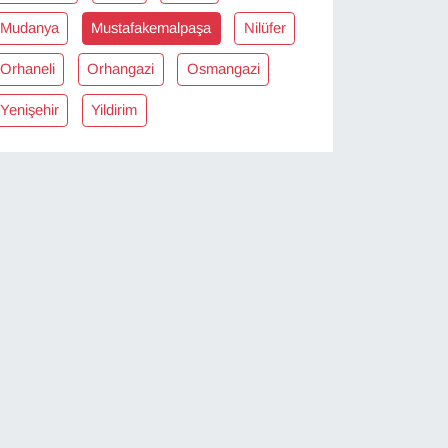
Mudanya
Mustafakemalpaşa
Nilüfer
Orhaneli
Orhangazi
Osmangazi
Yenişehir
Yildirim