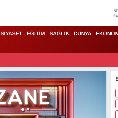
B
64
D
47
E
SİYASET
EĞİTİM
SAĞLIK
DÜNYA
EKONOM
55
S
64
G
66
B
13
B