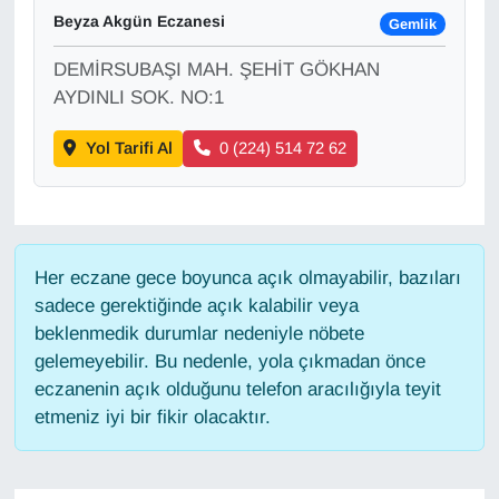
Beyza Akgün Eczanesi
Gemlik
Gündem
DEMİRSUBAŞI MAH. ŞEHİT GÖKHAN
AYDINLI SOK. NO:1
Haber
Yol Tarifi Al
0 (224) 514 72 62
HABERDE İNSAN
İngilizce
Her eczane gece boyunca açık olmayabilir, bazıları
Kadın
sadece gerektiğinde açık kalabilir veya
beklenmedik durumlar nedeniyle nöbete
Kamu Alımları
gelemeyebilir. Bu nedenle, yola çıkmadan önce
eczanenin açık olduğunu telefon aracılığıyla teyit
Kim Kimdir?
etmeniz iyi bir fikir olacaktır.
Kültür & Sanat