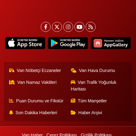
Sinema - TV
SİYASET
SPOR
TEBRİK
TEKNOLOJİ
Van Nöbetçi Eczaneler
Van Hava Durumu
Turizm
Van Namaz Vakitleri
Van Trafik Yoğunluk
Haritası
VAN'DA SPOR
Puan Durumu ve Fikstür
Tüm Manşetler
Son Dakika Haberleri
Haber Arşivi
Vasıta
YAŞAM
Van Haber
Çerez Politikası
Gizlilik Politikası