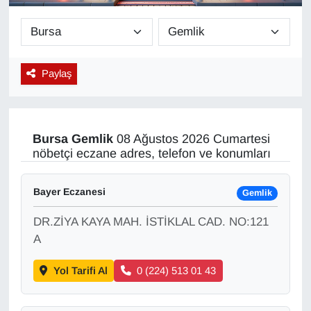
Diğer
DÜNYA
Paylaş
EĞİTİM
EKONOMİ
Bursa
Gemlik
08 Ağustos 2026 Cumartesi
nöbetçi eczane adres, telefon ve konumları
Eleman
Bayer Eczanesi
Gemlik
Emlak
DR.ZİYA KAYA MAH. İSTİKLAL CAD. NO:121
En çok konuşulanlar
A
Yol Tarifi Al
0 (224) 513 01 43
GENEL
Güncel