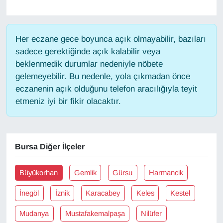
Gündem
Her eczane gece boyunca açık olmayabilir, bazıları
Haber
sadece gerektiğinde açık kalabilir veya
beklenmedik durumlar nedeniyle nöbete
HABERDE İNSAN
gelemeyebilir. Bu nedenle, yola çıkmadan önce
eczanenin açık olduğunu telefon aracılığıyla teyit
İngilizce
etmeniz iyi bir fikir olacaktır.
Kadın
Bursa Diğer İlçeler
Kamu Alımları
Büyükorhan
Gemlik
Gürsu
Harmancik
Kim Kimdir?
İnegöl
İznik
Karacabey
Keles
Kestel
Kültür & Sanat
Mudanya
Mustafakemalpaşa
Nilüfer