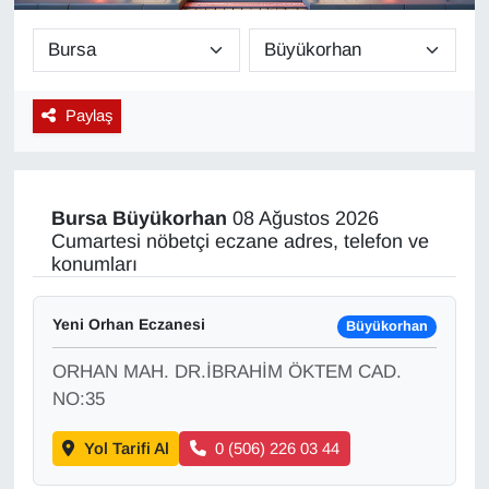
Diğer
DÜNYA
Paylaş
EĞİTİM
EKONOMİ
Bursa
Büyükorhan
08 Ağustos 2026
Cumartesi nöbetçi eczane adres, telefon ve
Eleman
konumları
Emlak
Yeni Orhan Eczanesi
Büyükorhan
ORHAN MAH. DR.İBRAHİM ÖKTEM CAD.
En çok konuşulanlar
NO:35
GENEL
Yol Tarifi Al
0 (506) 226 03 44
Güncel