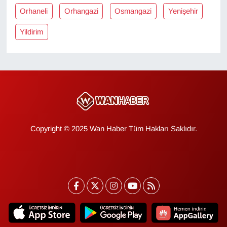
KURDÎ
Orhaneli
Orhangazi
Osmangazi
Yenişehir
MAGAZİN
Yildirim
MEDYA
ONE EKONOMİ
POLİTİKA
Copyright © 2025 Wan Haber Tüm Hakları Saklıdır.
Resmi İlanlar
RÖPORTAJ
SAĞLIK
Seri İlan