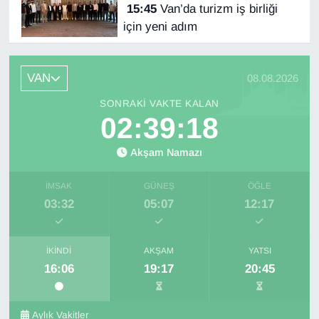
15:45
Van’da turizm iş birliği
için yeni adım
VAN
08.08.2026
SONRAKI VAKTE KALAN
02:39:17
Akşam Namazı
İMSAK
GÜNEŞ
ÖĞLE
03:32
05:07
12:17
İKINDI
AKŞAM
YATSI
16:06
19:17
20:45
Aylık Vakitler