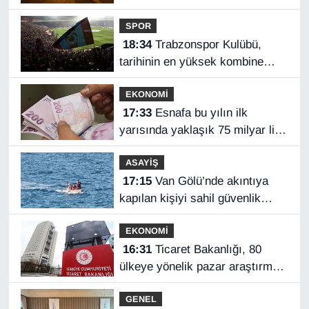
SPOR
18:34
Trabzonspor Kulübü,
tarihinin en yüksek kombine
satışını yaptı
EKONOMİ
17:33
Esnafa bu yılın ilk
yarısında yaklaşık 75 milyar lira
finansman
ASAYİŞ
17:15
Van Gölü’nde akıntıya
kapılan kişiyi sahil güvenlik
ekipleri kurtardı
EKONOMİ
16:31
Ticaret Bakanlığı, 80
ülkeye yönelik pazar araştırması
hazırladı
GENEL