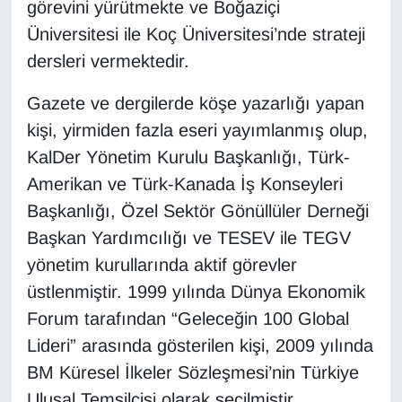
KURDÎ
görevini yürütmekte ve Boğaziçi
Üniversitesi ile Koç Üniversitesi’nde strateji
MAGAZİN
dersleri vermektedir.
MEDYA
Gazete ve dergilerde köşe yazarlığı yapan
kişi, yirmiden fazla eseri yayımlanmış olup,
ONE EKONOMİ
KalDer Yönetim Kurulu Başkanlığı, Türk-
Amerikan ve Türk-Kanada İş Konseyleri
POLİTİKA
Başkanlığı, Özel Sektör Gönüllüler Derneği
Resmi İlanlar
Başkan Yardımcılığı ve TESEV ile TEGV
yönetim kurullarında aktif görevler
RÖPORTAJ
üstlenmiştir. 1999 yılında Dünya Ekonomik
Forum tarafından “Geleceğin 100 Global
SAĞLIK
Lideri” arasında gösterilen kişi, 2009 yılında
BM Küresel İlkeler Sözleşmesi’nin Türkiye
Seri İlan
Ulusal Temsilcisi olarak seçilmiştir.