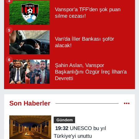
4
Vanspor'a TFF'den şok puan
silme cezası!
5
Van'da İller Bankası şoför
alacak!
6
Şahin Aslan, Vanspor
Başkanlığını Özgür İreç İlhan'a
Devretti
Son Haberler
Gündem
19:32
UNESCO bu yıl
Türkiye'yi unuttu