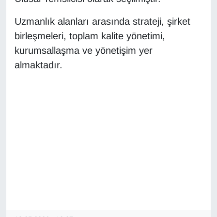
Sinema - TV
Uzmanlık alanları arasında strateji, şirket
SİYASET
birleşmeleri, toplam kalite yönetimi,
kurumsallaşma ve yönetişim yer
SPOR
almaktadır.
TEBRİK
TEKNOLOJİ
Turizm
VAN'DA SPOR
Vasıta
YAŞAM