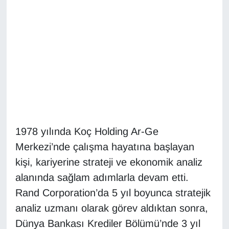
Diğer
DÜNYA
EĞİTİM
EKONOMİ
Eleman
1978 yılında Koç Holding Ar-Ge
Merkezi’nde çalışma hayatına başlayan
Emlak
kişi, kariyerine strateji ve ekonomik analiz
En çok konuşulanlar
alanında sağlam adımlarla devam etti.
Rand Corporation’da 5 yıl boyunca stratejik
GENEL
analiz uzmanı olarak görev aldıktan sonra,
Dünya Bankası Krediler Bölümü’nde 3 yıl
Güncel