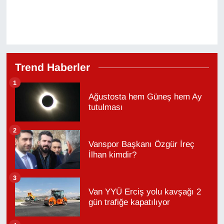
Trend Haberler
1
Ağustosta hem Güneş hem Ay
tutulması
2
Vanspor Başkanı Özgür İreç
İlhan kimdir?
3
Van YYÜ Erciş yolu kavşağı 2
gün trafiğe kapatılıyor