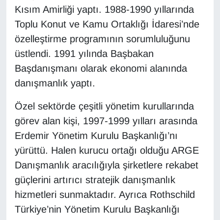
Kısım Amirliği yaptı. 1988-1990 yıllarında
Gündem
Toplu Konut ve Kamu Ortaklığı İdaresi’nde
özelleştirme programının sorumluluğunu
Haber
üstlendi. 1991 yılında Başbakan
Başdanışmanı olarak ekonomi alanında
HABERDE İNSAN
danışmanlık yaptı.
İngilizce
Özel sektörde çeşitli yönetim kurullarında
görev alan kişi, 1997-1999 yılları arasında
Kadın
Erdemir Yönetim Kurulu Başkanlığı’nı
Kamu Alımları
yürüttü. Halen kurucu ortağı olduğu ARGE
Danışmanlık aracılığıyla şirketlere rekabet
Kim Kimdir?
güçlerini artırıcı stratejik danışmanlık
hizmetleri sunmaktadır. Ayrıca Rothschild
Kültür & Sanat
Türkiye’nin Yönetim Kurulu Başkanlığı