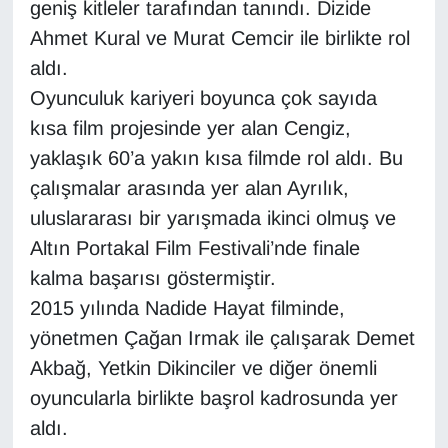
KURDÎ
geniş kitleler tarafından tanındı. Dizide
Ahmet Kural ve Murat Cemcir ile birlikte rol
MAGAZİN
aldı.
Oyunculuk kariyeri boyunca çok sayıda
MEDYA
kısa film projesinde yer alan Cengiz,
yaklaşık 60’a yakın kısa filmde rol aldı. Bu
ONE EKONOMİ
çalışmalar arasında yer alan Ayrılık,
POLİTİKA
uluslararası bir yarışmada ikinci olmuş ve
Altın Portakal Film Festivali’nde finale
Resmi İlanlar
kalma başarısı göstermiştir.
2015 yılında Nadide Hayat filminde,
RÖPORTAJ
yönetmen Çağan Irmak ile çalışarak Demet
SAĞLIK
Akbağ, Yetkin Dikinciler ve diğer önemli
oyuncularla birlikte başrol kadrosunda yer
Seri İlan
aldı.