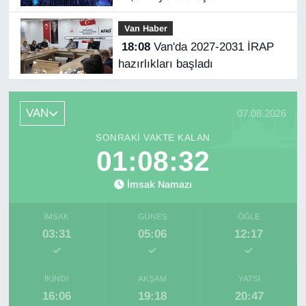
Van Haber
18:08
Van'da 2027-2031 İRAP
hazırlıkları başladı
VAN
07.08.2026
SONRAKI VAKTE KALAN
01:08:31
İmsak Namazı
İMSAK
GÜNEŞ
ÖĞLE
03:31
05:06
12:17
İKINDI
AKŞAM
YATSI
16:06
19:18
20:47