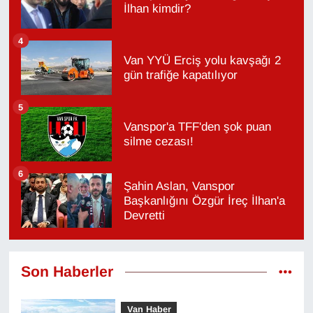
İlhan kimdir?
4
Van YYÜ Erciş yolu kavşağı 2
gün trafiğe kapatılıyor
5
Vanspor'a TFF'den şok puan
silme cezası!
6
Şahin Aslan, Vanspor
Başkanlığını Özgür İreç İlhan'a
Devretti
Son Haberler
Van Haber