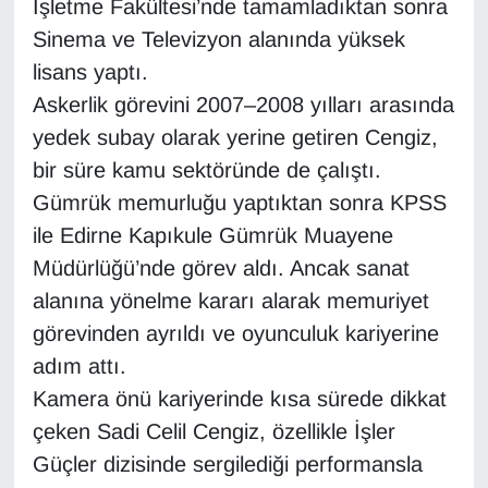
İşletme Fakültesi’nde tamamladıktan sonra
Sinema ve Televizyon alanında yüksek
Gündem
lisans yaptı.
Askerlik görevini 2007–2008 yılları arasında
Haber
yedek subay olarak yerine getiren Cengiz,
HABERDE İNSAN
bir süre kamu sektöründe de çalıştı.
Gümrük memurluğu yaptıktan sonra KPSS
İngilizce
ile Edirne Kapıkule Gümrük Muayene
Müdürlüğü’nde görev aldı. Ancak sanat
Kadın
alanına yönelme kararı alarak memuriyet
Kamu Alımları
görevinden ayrıldı ve oyunculuk kariyerine
adım attı.
Kim Kimdir?
Kamera önü kariyerinde kısa sürede dikkat
çeken Sadi Celil Cengiz, özellikle İşler
Kültür & Sanat
Güçler dizisinde sergilediği performansla