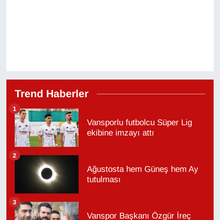
Trend Haberler
1
Vansporlu futbolcu Süper Lig
ekibine imzayı attı
2
Ağustosta hem Güneş hem Ay
tutulması
3
Vanspor Başkanı Özgür İreç