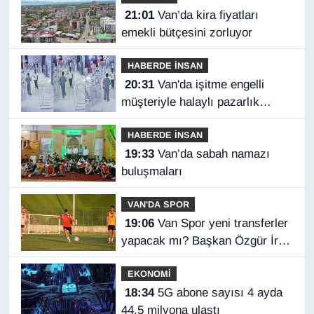
21:01
Van’da kira fiyatları
emekli bütçesini zorluyor
HABERDE İNSAN
20:31
Van'da işitme engelli
müşteriyle halaylı pazarlık
gülümsetti
HABERDE İNSAN
19:33
Van’da sabah namazı
buluşmaları
VAN'DA SPOR
19:06
Van Spor yeni transferler
yapacak mı? Başkan Özgür İreç
İlhan açıkladı
EKONOMİ
18:34
5G abone sayısı 4 ayda
44,5 milyona ulaştı