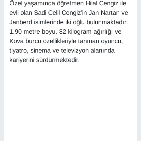
Özel yaşamında öğretmen Hilal Cengiz ile
Sinema - TV
evli olan Sadi Celil Cengiz’in Jan Nartan ve
SİYASET
Janberd isimlerinde iki oğlu bulunmaktadır.
1.90 metre boyu, 82 kilogram ağırlığı ve
SPOR
Kova burcu özellikleriyle tanınan oyuncu,
tiyatro, sinema ve televizyon alanında
TEBRİK
kariyerini sürdürmektedir.
TEKNOLOJİ
Turizm
VAN'DA SPOR
Vasıta
YAŞAM