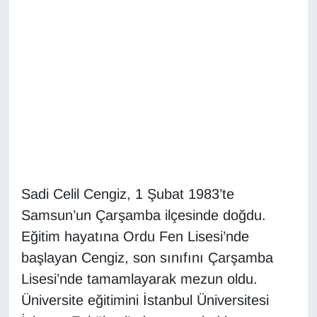
Diğer
DÜNYA
EĞİTİM
EKONOMİ
Eleman
Sadi Celil Cengiz, 1 Şubat 1983’te
Emlak
Samsun’un Çarşamba ilçesinde doğdu.
Eğitim hayatına Ordu Fen Lisesi’nde
En çok konuşulanlar
başlayan Cengiz, son sınıfını Çarşamba
GENEL
Lisesi’nde tamamlayarak mezun oldu.
Üniversite eğitimini İstanbul Üniversitesi
Güncel