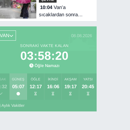
10:04
Van’a
sıcaklardan sonra
yağmur geliyor
VAN
08.08.2026
SONRAKI VAKTE KALAN
03:58:19
Öğle Namazı
SAK
GÜNEŞ
ÖĞLE
İKINDI
AKŞAM
YATSI
:32
05:07
12:17
16:06
19:17
20:45
Aylık Vakitler