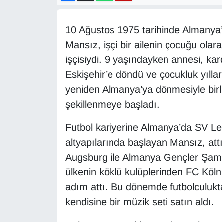
Diğer
10 Ağustos 1975 tarihinde Almanya
DÜNYA
Mansız, işçi bir ailenin çocuğu olar
işçisiydi. 9 yaşındayken annesi, kard
EĞİTİM
Eskişehir’e döndü ve çocukluk yıllar
yeniden Almanya’ya dönmesiyle birlik
EKONOMİ
şekillenmeye başladı.
Eleman
Futbol kariyerine Almanya’da SV L
altyapılarında başlayan Mansız, attı
Emlak
Augsburg ile Almanya Gençler Şamp
En çok konuşulanlar
ülkenin köklü kulüplerinden FC Köln
adım attı. Bu dönemde futbolculuktan 
GENEL
kendisine bir müzik seti satın aldı.
Güncel