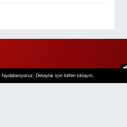
faydalanıyoruz. Detaylar için lütfen tıklayın.
an Hava Durumu
Van Namaz Vakitleri
m Manşetler
Son Dakika Haberleri
lik Sözleşmesi
Veri Politikası
Künye
İletişim