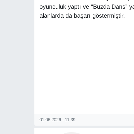
Sinema - TV
oyunculuk yaptı ve “Buzda Dans” yar
alanlarda da başarı göstermiştir.
SİYASET
SPOR
TEBRİK
TEKNOLOJİ
Turizm
VAN'DA SPOR
Vasıta
01.06.2026 - 11:39
YAŞAM