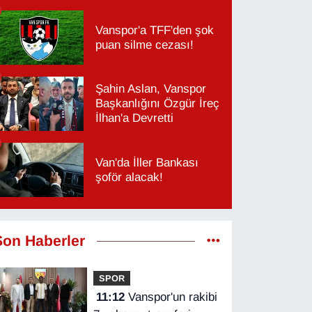
Vanspor'a TFF'den şok
puan silme cezası!
Şahin Aslan, Vanspor
Başkanlığını Özgür İreç
İlhan'a Devretti
Van'da İller Bankası
şoför alacak!
Son Haberler
SPOR
11:12
Vanspor'un rakibi