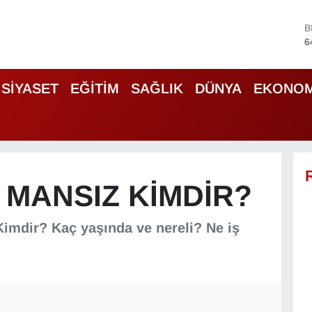
B
6
D
4
SİYASET
EĞİTİM
SAĞLIK
DÜNYA
EKONOM
5
S
6
G
6
B
1
 MANSIZ KIMDIR?
Kimdir? Kaç yaşında ve nereli? Ne iş