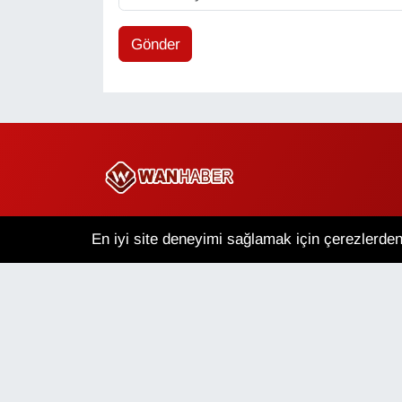
Gönder
Copyright © 2025 Wan Haber Tüm Hakları Saklıdır.
En iyi site deneyimi sağlamak için çerezlerden 
Van Nöbetçi Eczaneler
V
Puan Durumu ve Fikstür
Tü
Van Haber
Çerez Politikası
Gizlilik Politikası
Üye