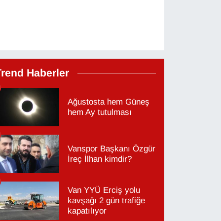
Trend Haberler
Ağustosta hem Güneş
hem Ay tutulması
Vanspor Başkanı Özgür
İreç İlhan kimdir?
Van YYÜ Erciş yolu
kavşağı 2 gün trafiğe
kapatılıyor