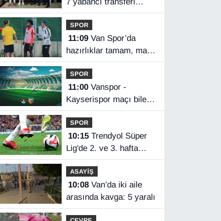
7 yabancı transferi
açıkladı
SPOR
11:09
Van Spor’da
hazırlıklar tamam, maç
saati bekleniyor
SPOR
11:00
Vanspor -
Kayserispor maçı bilet
fiyatları belli oldu
SPOR
10:15
Trendyol Süper
Lig'de 2. ve 3. hafta
programları açıklandı
ASAYİŞ
10:08
Van’da iki aile
arasında kavga: 5 yaralı
ÇEVRE