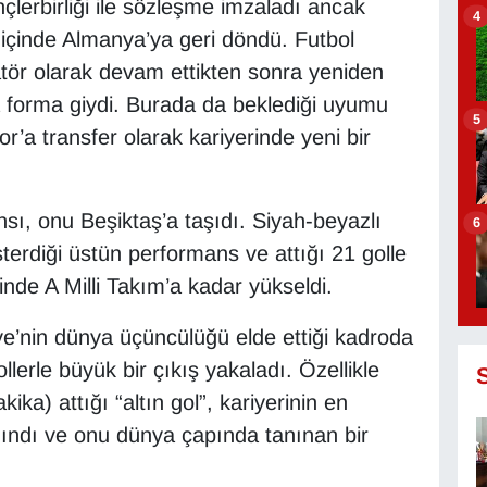
lerbirliği ile sözleşme imzaladı ancak
4
 içinde Almanya’ya geri döndü. Futbol
ör olarak devam ettikten sonra yeniden
 forma giydi. Burada da beklediği uyumu
5
 transfer olarak kariyerinde yeni bir
ı, onu Beşiktaş’a taşıdı. Siyah-beyazlı
6
rdiği üstün performans ve attığı 21 golle
sinde A Milli Takım’a kadar yükseldi.
’nin dünya üçüncülüğü elde ettiği kadroda
lerle büyük bir çıkış yakaladı. Özellikle
ka) attığı “altın gol”, kariyerinin en
zındı ve onu dünya çapında tanınan bir