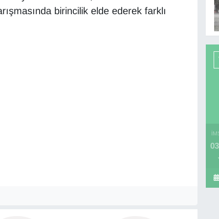
ışmasında birincilik elde ederek farklı
İM
03