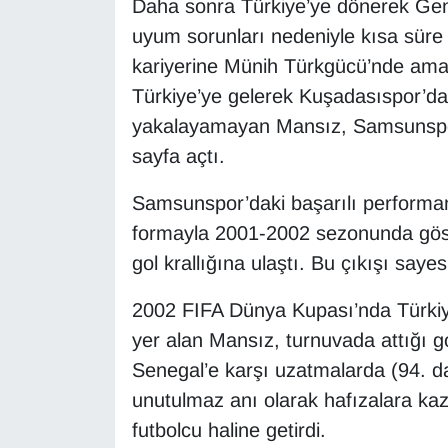
Daha sonra Türkiye’ye dönerek Genç
uyum sorunları nedeniyle kısa süre
Gündem
kariyerine Münih Türkgücü’nde amat
Türkiye’ye gelerek Kuşadasıspor’da
Haber
yakalayamayan Mansız, Samsunspor’a
HABERDE İNSAN
sayfa açtı.
İngilizce
Samsunspor’daki başarılı performans
formayla 2001-2002 sezonunda göste
Kadın
gol krallığına ulaştı. Bu çıkışı saye
Kamu Alımları
2002 FIFA Dünya Kupası’nda Türkiye
yer alan Mansız, turnuvada attığı gol
Kim Kimdir?
Senegal’e karşı uzatmalarda (94. daki
unutulmaz anı olarak hafızalara ka
Kültür & Sanat
futbolcu haline getirdi.