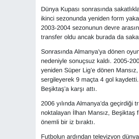
KURDÎ
Dünya Kupası sonrasında sakatlıkla
ikinci sezonunda yeniden form yaka
MAGAZİN
2003-2004 sezonunun devre arasınd
MEDYA
transfer oldu ancak burada da sakatl
ONE EKONOMİ
Sonrasında Almanya’ya dönen oyuncu
nedeniyle sonuçsuz kaldı. 2005-20
POLİTİKA
yeniden Süper Lig’e dönen Mansız, k
sergileyerek 9 maçta 4 gol kaydetti
Resmi İlanlar
Beşiktaş’a karşı attı.
RÖPORTAJ
2006 yılında Almanya’da geçirdiği tr
noktalayan İlhan Mansız, Beşiktaş 
SAĞLIK
önemli bir iz bıraktı.
Seri İlan
Futbolun ardından televizyon dünya