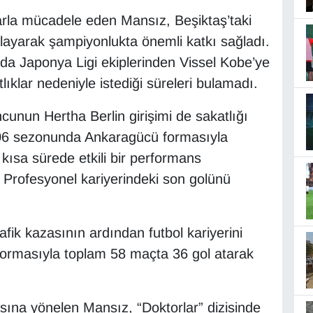
rla mücadele eden Mansız, Beşiktaş’taki
layarak şampiyonlukta önemli katkı sağladı.
a Japonya Ligi ekiplerinden Vissel Kobe’ye
ıklar nedeniyle istediği süreleri bulamadı.
nun Hertha Berlin girişimi de sakatlığı
06 sezonunda Ankaragücü formasıyla
ısa sürede etkili bir performans
. Profesyonel kariyerindeki son golünü
afik kazasının ardından futbol kariyerini
formasıyla toplam 58 maçta 36 gol atarak
sına yönelen Mansız, “Doktorlar” dizisinde