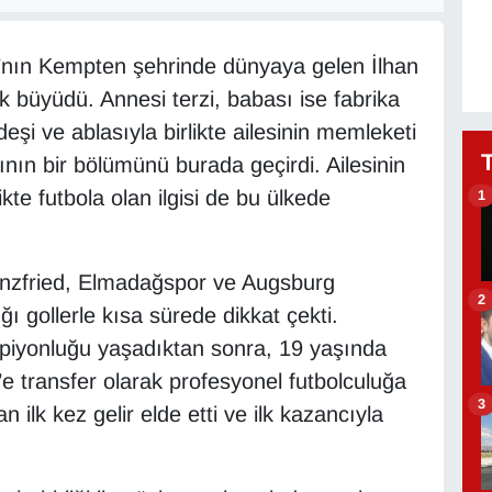
’nın Kempten şehrinde dünyaya gelen İlhan
ak büyüdü. Annesi terzi, babası ise fabrika
eşi ve ablasıyla birlikte ailesinin memleketi
ının bir bölümünü burada geçirdi. Ailesinin
te futbola olan ilgisi de bu ülkede
1
enzfried, Elmadağspor ve Augsburg
2
ğı gollerle kısa sürede dikkat çekti.
iyonluğu yaşadıktan sonra, 19 yaşında
’e transfer olarak profesyonel futbolculuğa
3
ilk kez gelir elde etti ve ilk kazancıyla