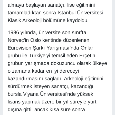
almaya başlayan sanatçı, lise eğitimini
Gündem
tamamladıktan sonra İstanbul Üniversitesi
Klasik Arkeoloji bölümüne kaydoldu.
Haber
1986 yılında, üniversite son sınıfta
HABERDE İNSAN
Norveç’in Oslo kentinde düzenlenen
Eurovision Şarkı Yarışması’nda Onlar
İngilizce
grubu ile Türkiye’yi temsil eden Erçetin,
grubun yarışmada dokuzuncu olarak ülkeye
Kadın
o zamana kadar en iyi dereceyi
Kamu Alımları
kazandırmasını sağladı. Arkeoloji eğitimini
sürdürmek isteyen sanatçı, kazandığı
Kim Kimdir?
bursla Viyana Üniversitesi’nde yüksek
lisans yapmak üzere bir yıl süreyle yurt
Kültür & Sanat
dışına gitti; ancak kısa süre sonra