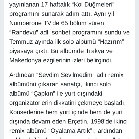
yayınlanan 17 haftalık “Kol Düğmeleri”
Sinema - TV
programını sunarak adım attı. Aynı yıl
SİYASET
Numberone TV’de 65 bölüm süren
“Randevu” adlı sohbet programını sundu ve
SPOR
Temmuz ayında ilk solo albümü “Hazırım”
piyasaya çıktı. Bu albümde Trakya ve
TEBRİK
Makedonya ezgilerinin izleri belirgindi.
TEKNOLOJİ
Ardından “Sevdim Sevilmedim” adlı remix
albümünü çıkaran sanatçı, ikinci solo
Turizm
albümü “Çapkın” ile yurt dışındaki
VAN'DA SPOR
organizatörlerin dikkatini çekmeye başladı.
Konserlerine hem yurt içinde hem de yurt
Vasıta
dışında devam eden Erçetin, 1998’de ikinci
remix albümü “Oyalama Artık”ı, ardından
YAŞAM