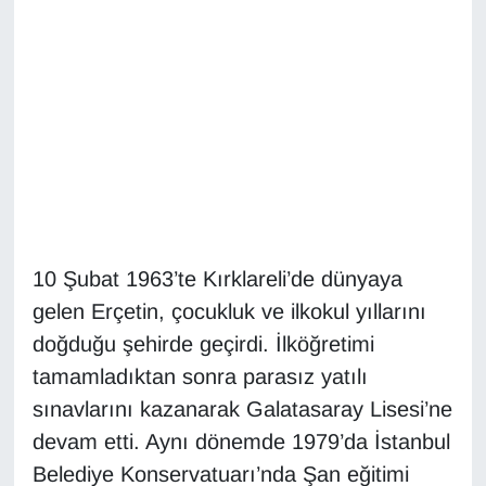
Diğer
DÜNYA
EĞİTİM
EKONOMİ
Eleman
10 Şubat 1963’te Kırklareli’de dünyaya
gelen Erçetin, çocukluk ve ilkokul yıllarını
Emlak
doğduğu şehirde geçirdi. İlköğretimi
En çok konuşulanlar
tamamladıktan sonra parasız yatılı
sınavlarını kazanarak Galatasaray Lisesi’ne
GENEL
devam etti. Aynı dönemde 1979’da İstanbul
Belediye Konservatuarı’nda Şan eğitimi
Güncel