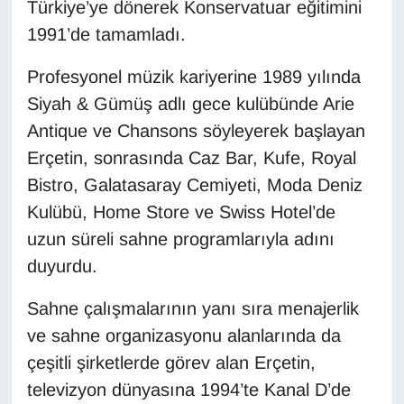
KURDÎ
Türkiye’ye dönerek Konservatuar eğitimini
1991’de tamamladı.
MAGAZİN
Profesyonel müzik kariyerine 1989 yılında
MEDYA
Siyah & Gümüş adlı gece kulübünde Arie
Antique ve Chansons söyleyerek başlayan
ONE EKONOMİ
Erçetin, sonrasında Caz Bar, Kufe, Royal
Bistro, Galatasaray Cemiyeti, Moda Deniz
POLİTİKA
Kulübü, Home Store ve Swiss Hotel’de
Resmi İlanlar
uzun süreli sahne programlarıyla adını
duyurdu.
RÖPORTAJ
Sahne çalışmalarının yanı sıra menajerlik
SAĞLIK
ve sahne organizasyonu alanlarında da
çeşitli şirketlerde görev alan Erçetin,
Seri İlan
televizyon dünyasına 1994’te Kanal D’de