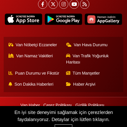
Van Nöbetçi Eczaneler
Van Hava Durumu
Van Namaz Vakitleri
Van Trafik Yoğunluk
Haritası
Puan Durumu ve Fikstür
Tüm Manşetler
Son Dakika Haberleri
Haber Arşivi
Van Haber
Çerez Politikası
Gizlilik Politikası
Üyelik Sözleşmesi
Veri Politikası
Künye
İletişim
En iyi site deneyimi sağlamak için çerezlerden
faydalanıyoruz. Detaylar için lütfen tıklayın.