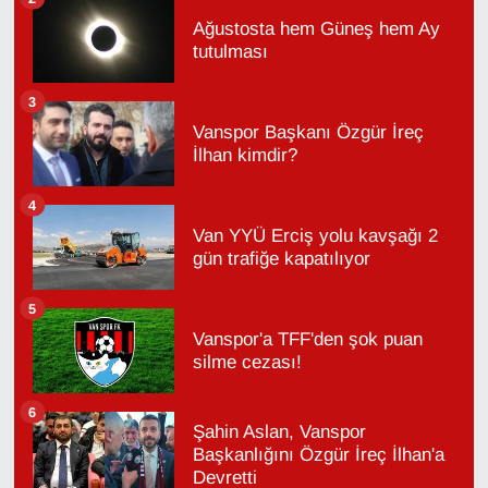
Ağustosta hem Güneş hem Ay
tutulması
3
Vanspor Başkanı Özgür İreç
İlhan kimdir?
4
Van YYÜ Erciş yolu kavşağı 2
gün trafiğe kapatılıyor
5
Vanspor'a TFF'den şok puan
silme cezası!
6
Şahin Aslan, Vanspor
Başkanlığını Özgür İreç İlhan'a
Devretti