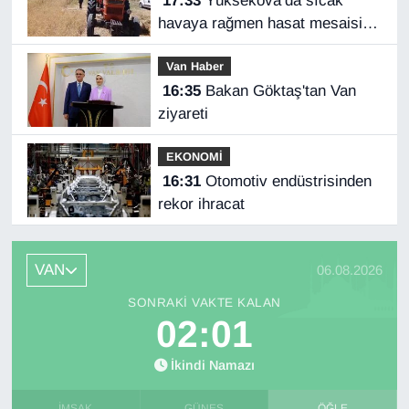
17:33
Yüksekova’da sıcak
havaya rağmen hasat mesaisi
başladı
Van Haber
16:35
Bakan Göktaş'tan Van
ziyareti
EKONOMİ
16:31
Otomotiv endüstrisinden
rekor ihracat
VAN
06.08.2026
SONRAKI VAKTE KALAN
02:01
İkindi Namazı
İMSAK
GÜNEŞ
ÖĞLE