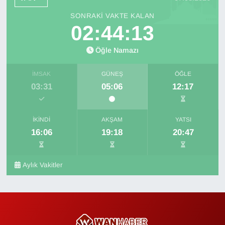
SONRAKI VAKTE KALAN
02:44:12
Öğle Namazı
İMSAK
GÜNEŞ
ÖĞLE
03:31
05:06
12:17
İKINDI
AKŞAM
YATSI
16:06
19:18
20:47
Aylık Vakitler