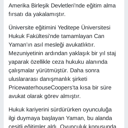
Amerika Birleşik Devletleri’nde eğitim alma
Gündem
fırsatı da yakalamıştır.
Üniversite eğitimini Yeditepe Üniversitesi
Haber
Hukuk Fakültesi’nde tamamlayan Can
HABERDE İNSAN
Yaman’ın asıl mesleği avukatlıktır.
Mezuniyetinin ardından yaklaşık bir yıl staj
İngilizce
yaparak özellikle ceza hukuku alanında
çalışmalar yürütmüştür. Daha sonra
Kadın
uluslararası danışmanlık şirketi
Kamu Alımları
PricewaterhouseCoopers’ta kısa bir süre
avukat olarak görev almıştır.
Kim Kimdir?
Hukuk kariyerini sürdürürken oyunculuğa
Kültür & Sanat
ilgi duymaya başlayan Yaman, bu alanda
çeşitli eğitimler aldı. Oyunculuk konusunda