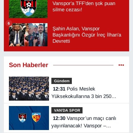
Vanspor'a TFF'den şok puan
silme cezası!
6
Şahin Aslan, Vanspor
Başkanlığını Özgür İreç İlhan'a
Devretti
Son Haberler
Gündem
12:31
Polis Meslek
Yüksekokullarına 3 bin 250
öğrenci alınacak
VAN'DA SPOR
12:30
Vanspor’un maçı canlı
yayınlanacak! Vanspor –