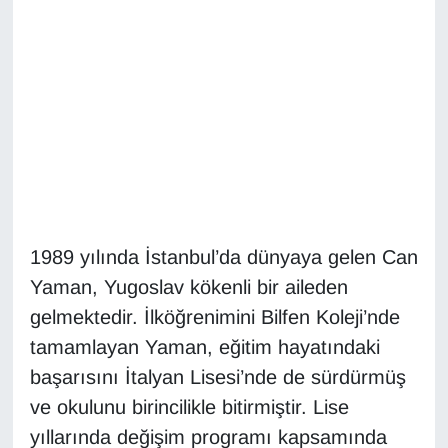
Diğer
DÜNYA
EĞİTİM
EKONOMİ
Eleman
1989 yılında İstanbul’da dünyaya gelen Can
Yaman, Yugoslav kökenli bir aileden
Emlak
gelmektedir. İlköğrenimini Bilfen Koleji’nde
En çok konuşulanlar
tamamlayan Yaman, eğitim hayatındaki
başarısını İtalyan Lisesi’nde de sürdürmüş
GENEL
ve okulunu birincilikle bitirmiştir. Lise
yıllarında değişim programı kapsamında
Güncel