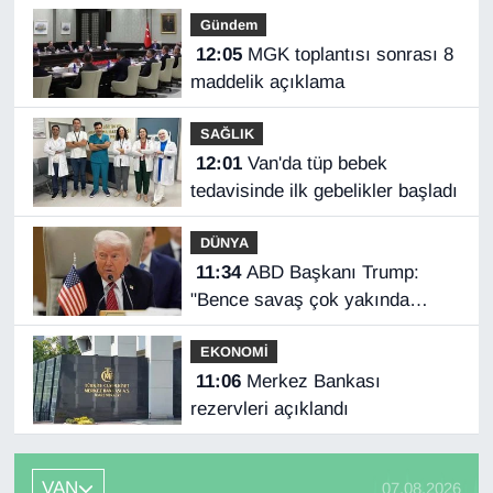
Kayserispor maçı hangi kanalda,
Gündem
saat kaçta?
12:05
MGK toplantısı sonrası 8
maddelik açıklama
SAĞLIK
12:01
Van'da tüp bebek
tedavisinde ilk gebelikler başladı
DÜNYA
11:34
ABD Başkanı Trump:
"Bence savaş çok yakında
bitecek"
EKONOMİ
11:06
Merkez Bankası
rezervleri açıklandı
VAN
07.08.2026