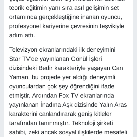
KURDÎ
teorik eğitimin yanı sıra asıl gelişimin set
ortamında gerçekleştiğine inanan oyuncu,
MAGAZİN
profesyonel kariyerine çevresinin teşvikiyle
MEDYA
adım attı.
ONE EKONOMİ
Televizyon ekranlarındaki ilk deneyimini
Star TV’de yayınlanan Gönül İşleri
POLİTİKA
dizisindeki Bedir karakteriyle yaşayan Can
Yaman, bu projede yer aldığı deneyimli
Resmi İlanlar
oyunculardan çok şey öğrendiğini ifade
etmiştir. Ardından Fox TV ekranlarında
RÖPORTAJ
yayınlanan İnadına Aşk dizisinde Yalın Aras
SAĞLIK
karakterini canlandırarak geniş kitleler
tarafından tanınmıştır. Teknoloji şirketi
Seri İlan
sahibi, zeki ancak sosyal ilişkilerde mesafeli