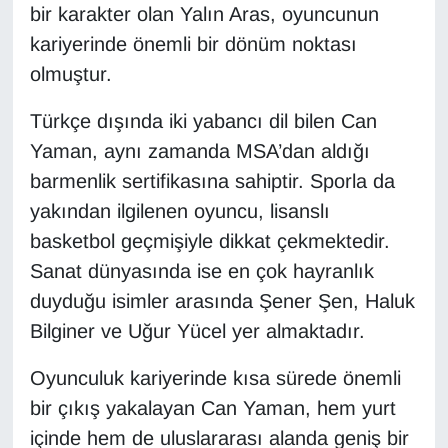
bir karakter olan Yalın Aras, oyuncunun
Sinema - TV
kariyerinde önemli bir dönüm noktası
SİYASET
olmuştur.
SPOR
Türkçe dışında iki yabancı dil bilen Can
Yaman, aynı zamanda MSA’dan aldığı
TEBRİK
barmenlik sertifikasına sahiptir. Sporla da
yakından ilgilenen oyuncu, lisanslı
TEKNOLOJİ
basketbol geçmişiyle dikkat çekmektedir.
Sanat dünyasında ise en çok hayranlık
Turizm
duyduğu isimler arasında Şener Şen, Haluk
VAN'DA SPOR
Bilginer ve Uğur Yücel yer almaktadır.
Vasıta
Oyunculuk kariyerinde kısa sürede önemli
bir çıkış yakalayan Can Yaman, hem yurt
YAŞAM
içinde hem de uluslararası alanda geniş bir