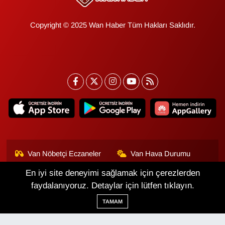
Copyright © 2025 Wan Haber Tüm Hakları Saklıdır.
Van Nöbetçi Eczaneler
Van Hava Durumu
En iyi site deneyimi sağlamak için çerezlerden
Van Namaz Vakitleri
Van Trafik Yoğunluk
Haritası
faydalanıyoruz. Detaylar için lütfen tıklayın.
TAMAM
Puan Durumu ve Fikstür
Tüm Manşetler
Son Dakika Haberleri
Haber Arşivi