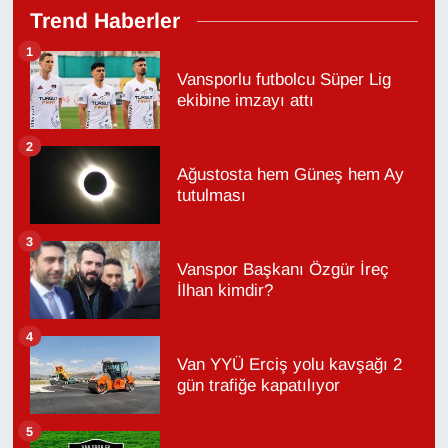
Trend Haberler
1
Vansporlu futbolcu Süper Lig
ekibine imzayı attı
2
Ağustosta hem Güneş hem Ay
tutulması
3
Vanspor Başkanı Özgür İreç
İlhan kimdir?
4
Van YYÜ Erciş yolu kavşağı 2
gün trafiğe kapatılıyor
5