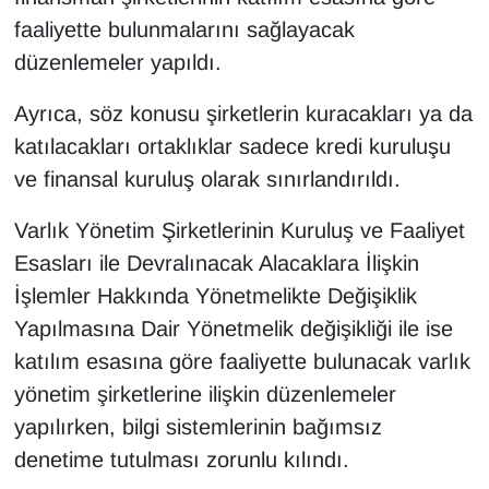
KURDÎ
faaliyette bulunmalarını sağlayacak
düzenlemeler yapıldı.
MAGAZİN
Ayrıca, söz konusu şirketlerin kuracakları ya da
MEDYA
katılacakları ortaklıklar sadece kredi kuruluşu
ONE EKONOMİ
ve finansal kuruluş olarak sınırlandırıldı.
Varlık Yönetim Şirketlerinin Kuruluş ve Faaliyet
POLİTİKA
Esasları ile Devralınacak Alacaklara İlişkin
Resmi İlanlar
İşlemler Hakkında Yönetmelikte Değişiklik
Yapılmasına Dair Yönetmelik değişikliği ile ise
RÖPORTAJ
katılım esasına göre faaliyette bulunacak varlık
yönetim şirketlerine ilişkin düzenlemeler
SAĞLIK
yapılırken, bilgi sistemlerinin bağımsız
Seri İlan
denetime tutulması zorunlu kılındı.