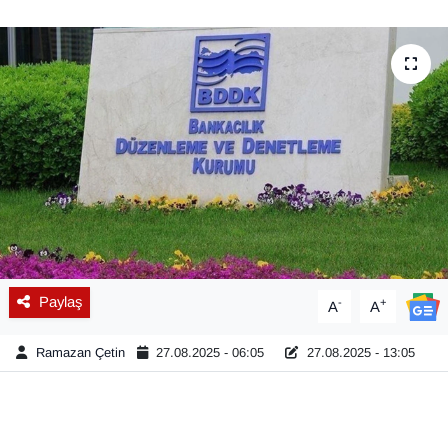
Diğer
DÜNYA
EĞİTİM
EKONOMİ
Eleman
Emlak
Paylaş
-
+
A
A
En çok konuşulanlar
Ramazan Çetin
27.08.2025 - 06:05
27.08.2025 - 13:05
GENEL
Güncel