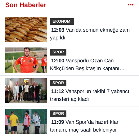
Son Haberler
EKONOMİ
12:03
Van’da somun ekmeğe zam
yapıldı
SPOR
12:00
Vansporlu Ozan Can
Kökçü'den Beşiktaş'ın kaptanı
kardeşi Orkun'a destek
SPOR
11:12
Vanspor'un rakibi 7 yabancı
transferi açıkladı
SPOR
11:09
Van Spor’da hazırlıklar
tamam, maç saati bekleniyor