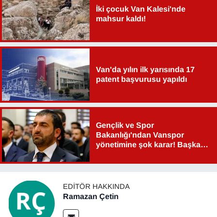
İki çocuk Van Kalesi'nde
mahsur kaldı!
Van'da yılın ilk yarısında 17
patent başvurusu yapıldı
Gençlik ve Spor
Bakanlığı'ndan Vanspor
yönetimine şok karar! Başkan
Şahin Aslan görevden alındı!
EDITÖR HAKKINDA
Ramazan Çetin