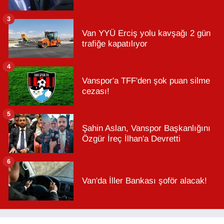
3
Van YYÜ Erciş yolu kavşağı 2 gün
trafiğe kapatılıyor
4
Vanspor'a TFF'den şok puan silme
cezası!
5
Şahin Aslan, Vanspor Başkanlığını
Özgür İreç İlhan'a Devretti
6
Van'da İller Bankası şoför alacak!