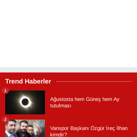
Trend Haberler
1
Ağustosta hem Güneş hem Ay
tutulması
2
Vanspor Başkanı Özgür İreç İlhan
kimdir?