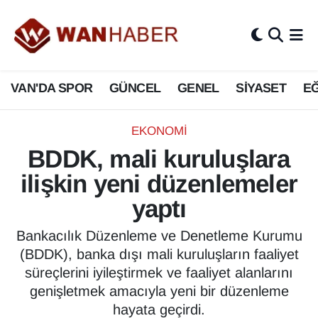
3.SAYFA
Van Nöbetçi Eczaneler
VAN'DA SPOR
GÜNCEL
GENEL
SİYASET
EĞ
ASAYİŞ
Van Hava Durumu
BİLİM VE TEKNOLOJİ
Van Namaz Vakitleri
EKONOMİ
BDDK, mali kuruluşlara
Biyografi
Van Trafik Yoğunluk Haritası
ilişkin yeni düzenlemeler
Bölge Haberleri
Süper Lig Puan Durumu ve Fikstür
yaptı
ÇEVRE
Tüm Manşetler
Bankacılık Düzenleme ve Denetleme Kurumu
(BDDK), banka dışı mali kuruluşların faaliyet
Deprem
Son Dakika Haberleri
süreçlerini iyileştirmek ve faaliyet alanlarını
genişletmek amacıyla yeni bir düzenleme
Dernekler, Odalar
Haber Arşivi
hayata geçirdi.