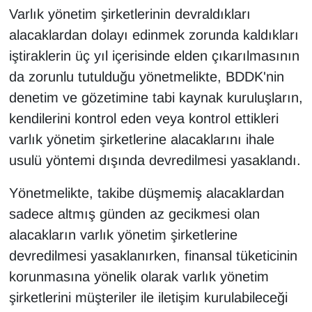
Sinema - TV
Varlık yönetim şirketlerinin devraldıkları
alacaklardan dolayı edinmek zorunda kaldıkları
SİYASET
iştiraklerin üç yıl içerisinde elden çıkarılmasının
da zorunlu tutulduğu yönetmelikte, BDDK'nin
SPOR
denetim ve gözetimine tabi kaynak kuruluşların,
kendilerini kontrol eden veya kontrol ettikleri
TEBRİK
varlık yönetim şirketlerine alacaklarını ihale
TEKNOLOJİ
usulü yöntemi dışında devredilmesi yasaklandı.
Turizm
Yönetmelikte, takibe düşmemiş alacaklardan
sadece altmış günden az gecikmesi olan
VAN'DA SPOR
alacakların varlık yönetim şirketlerine
devredilmesi yasaklanırken, finansal tüketicinin
Vasıta
korunmasına yönelik olarak varlık yönetim
YAŞAM
şirketlerini müşteriler ile iletişim kurulabileceği