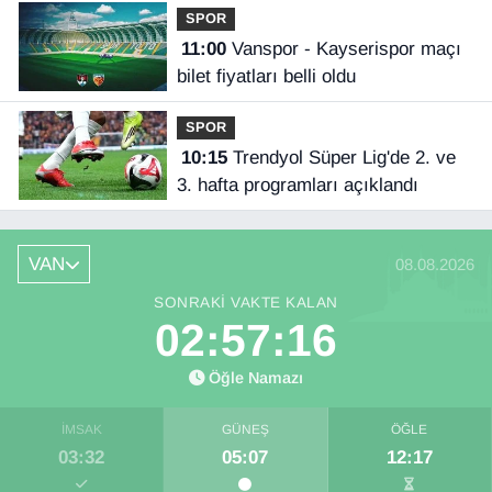
SPOR
11:00
Vanspor - Kayserispor maçı
bilet fiyatları belli oldu
SPOR
10:15
Trendyol Süper Lig'de 2. ve
3. hafta programları açıklandı
VAN
08.08.2026
SONRAKI VAKTE KALAN
02:57:16
Öğle Namazı
İMSAK
GÜNEŞ
ÖĞLE
03:32
05:07
12:17