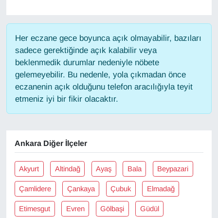
Gündem
Her eczane gece boyunca açık olmayabilir, bazıları
Haber
sadece gerektiğinde açık kalabilir veya
beklenmedik durumlar nedeniyle nöbete
HABERDE İNSAN
gelemeyebilir. Bu nedenle, yola çıkmadan önce
eczanenin açık olduğunu telefon aracılığıyla teyit
İngilizce
etmeniz iyi bir fikir olacaktır.
Kadın
Ankara Diğer İlçeler
Kamu Alımları
Akyurt
Altindağ
Ayaş
Bala
Beypazari
Kim Kimdir?
Çamlidere
Çankaya
Çubuk
Elmadağ
Kültür & Sanat
Etimesgut
Evren
Gölbaşi
Güdül