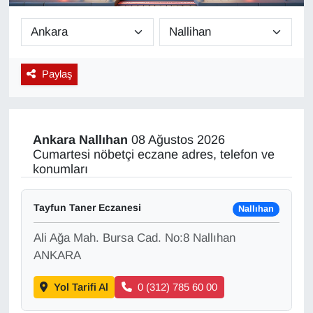
Diğer
DÜNYA
Paylaş
EĞİTİM
EKONOMİ
Ankara
Nallıhan
08 Ağustos 2026
Cumartesi nöbetçi eczane adres, telefon ve
Eleman
konumları
Emlak
Tayfun Taner Eczanesi
Nallıhan
Ali Ağa Mah. Bursa Cad. No:8 Nallıhan
En çok konuşulanlar
ANKARA
GENEL
Yol Tarifi Al
0 (312) 785 60 00
Güncel