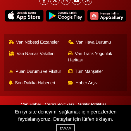
Sinema - TV
SİYASET
SPOR
Van Nöbetçi Eczaneler
Van Hava Durumu
TEBRİK
Van Namaz Vakitleri
Van Trafik Yoğunluk
Haritası
TEKNOLOJİ
Puan Durumu ve Fikstür
Tüm Manşetler
Turizm
Son Dakika Haberleri
Haber Arşivi
VAN'DA SPOR
Van Haber
Çerez Politikası
Gizlilik Politikası
Vasıta
Üyelik Sözleşmesi
Veri Politikası
Künye
İletişim
En iyi site deneyimi sağlamak için çerezlerden
faydalanıyoruz. Detaylar için lütfen tıklayın.
YAŞAM
Haber Yazılımı:
TE Bilişim
TAMAM