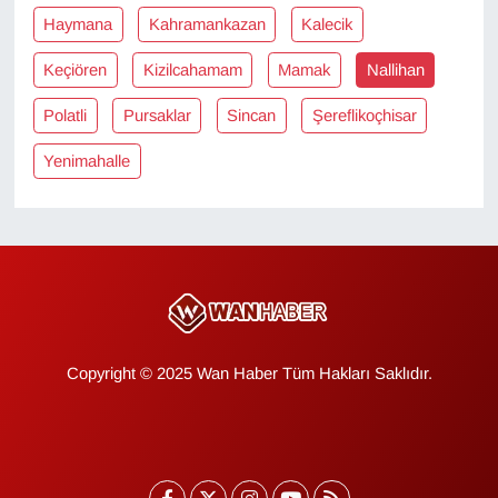
KURDÎ
Haymana
Kahramankazan
Kalecik
MAGAZİN
Keçiören
Kizilcahamam
Mamak
Nallihan
Polatli
Pursaklar
Sincan
Şereflikoçhisar
MEDYA
Yenimahalle
ONE EKONOMİ
POLİTİKA
Resmi İlanlar
RÖPORTAJ
Copyright © 2025 Wan Haber Tüm Hakları Saklıdır.
SAĞLIK
Seri İlan