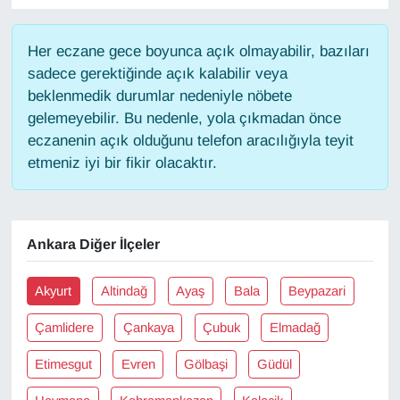
Gündem
Her eczane gece boyunca açık olmayabilir, bazıları
sadece gerektiğinde açık kalabilir veya
Haber
beklenmedik durumlar nedeniyle nöbete
gelemeyebilir. Bu nedenle, yola çıkmadan önce
HABERDE İNSAN
eczanenin açık olduğunu telefon aracılığıyla teyit
etmeniz iyi bir fikir olacaktır.
İngilizce
Kadın
Ankara Diğer İlçeler
Kamu Alımları
Akyurt
Altindağ
Ayaş
Bala
Beypazari
Kim Kimdir?
Çamlidere
Çankaya
Çubuk
Elmadağ
Kültür & Sanat
Etimesgut
Evren
Gölbaşi
Güdül