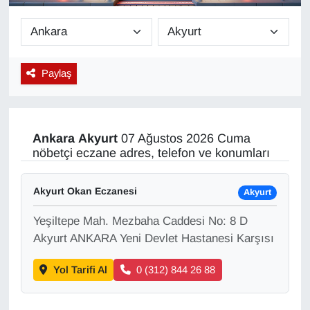
Diğer
DÜNYA
Paylaş
EĞİTİM
EKONOMİ
Ankara
Akyurt
07 Ağustos 2026 Cuma
nöbetçi eczane adres, telefon ve konumları
Eleman
Akyurt Okan Eczanesi
Akyurt
Emlak
Yeşiltepe Mah. Mezbaha Caddesi No: 8 D
En çok konuşulanlar
Akyurt ANKARA Yeni Devlet Hastanesi Karşısı
Yol Tarifi Al
0 (312) 844 26 88
GENEL
Güncel