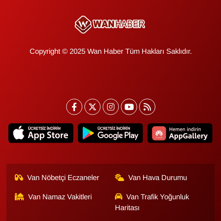
Sinema - TV
SİYASET
Copyright © 2025 Wan Haber Tüm Hakları Saklıdır.
SPOR
TEBRİK
TEKNOLOJİ
Turizm
VAN'DA SPOR
Van Nöbetçi Eczaneler
Van Hava Durumu
Vasıta
Van Namaz Vakitleri
Van Trafik Yoğunluk
Haritası
YAŞAM