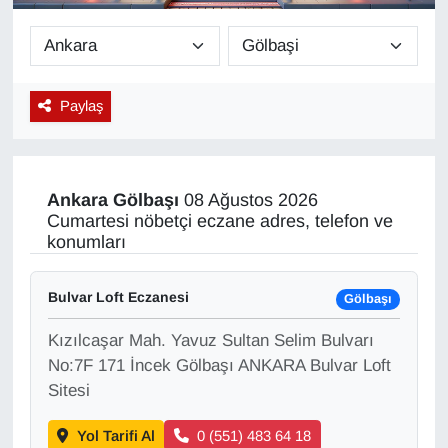
Diğer
DÜNYA
Paylaş
EĞİTİM
EKONOMİ
Ankara
Gölbaşı
08 Ağustos 2026
Cumartesi nöbetçi eczane adres, telefon ve
Eleman
konumları
Emlak
Bulvar Loft Eczanesi
Gölbaşı
Kızılcaşar Mah. Yavuz Sultan Selim Bulvarı
En çok konuşulanlar
No:7F 171 İncek Gölbaşı ANKARA Bulvar Loft
Sitesi
GENEL
Yol Tarifi Al
0 (551) 483 64 18
Güncel