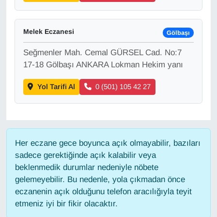
Gündem
Melek Eczanesi
Gölbaşı
Haber
Seğmenler Mah. Cemal GÜRSEL Cad. No:7
17-18 Gölbaşı ANKARA Lokman Hekim yanı
HABERDE İNSAN
Yol Tarifi Al
0 (501) 105 42 27
İngilizce
Kadın
Her eczane gece boyunca açık olmayabilir, bazıları
Kamu Alımları
sadece gerektiğinde açık kalabilir veya
beklenmedik durumlar nedeniyle nöbete
Kim Kimdir?
gelemeyebilir. Bu nedenle, yola çıkmadan önce
eczanenin açık olduğunu telefon aracılığıyla teyit
Kültür & Sanat
etmeniz iyi bir fikir olacaktır.