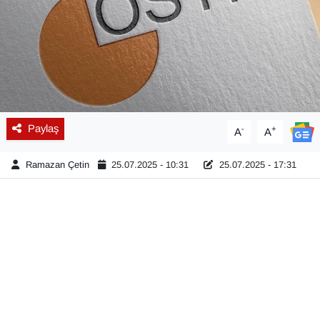
Diğer
DÜNYA
EĞİTİM
Paylaş
-
+
A
A
EKONOMİ
Ramazan Çetin
25.07.2025 - 10:31
25.07.2025 - 17:31
Eleman
Emlak
En çok konuşulanlar
GENEL
Güncel