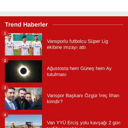
Trend Haberler
1
Vansporlu futbolcu Süper Lig
ekibine imzayı attı
2
Ağustosta hem Güneş hem Ay
tutulması
3
Vanspor Başkanı Özgür İreç İlhan
kimdir?
4
Van YYÜ Erciş yolu kavşağı 2 gün