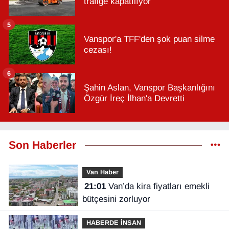
trafiğe kapatılıyor
5
Vanspor'a TFF'den şok puan silme
cezası!
6
Şahin Aslan, Vanspor Başkanlığını
Özgür İreç İlhan'a Devretti
Son Haberler
Van Haber
21:01
Van’da kira fiyatları emekli
bütçesini zorluyor
HABERDE İNSAN