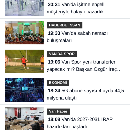
20:31
Van'da işitme engelli
müşteriyle halaylı pazarlık
gülümsetti
HABERDE İNSAN
19:33
Van’da sabah namazı
buluşmaları
VAN'DA SPOR
19:06
Van Spor yeni transferler
yapacak mı? Başkan Özgür İreç
İlhan açıkladı
EKONOMİ
18:34
5G abone sayısı 4 ayda 44,5
milyona ulaştı
Van Haber
18:08
Van'da 2027-2031 İRAP
hazırlıkları başladı