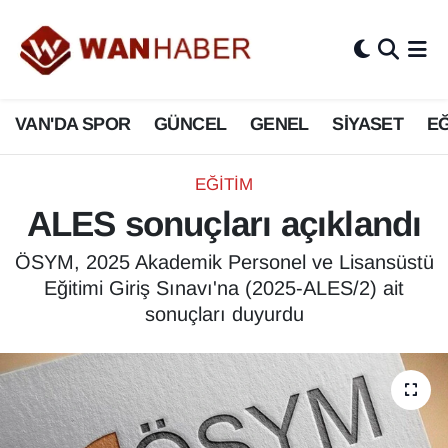
3.SAYFA
Van Nöbetçi Eczaneler
VAN'DA SPOR
GÜNCEL
GENEL
SİYASET
EĞ
ASAYİŞ
Van Hava Durumu
BİLİM VE TEKNOLOJİ
Van Namaz Vakitleri
EĞİTİM
ALES sonuçları açıklandı
Biyografi
Van Trafik Yoğunluk Haritası
ÖSYM, 2025 Akademik Personel ve Lisansüstü
Bölge Haberleri
Süper Lig Puan Durumu ve Fikstür
Eğitimi Giriş Sınavı'na (2025-ALES/2) ait
sonuçları duyurdu
ÇEVRE
Tüm Manşetler
Deprem
Son Dakika Haberleri
Dernekler, Odalar
Haber Arşivi