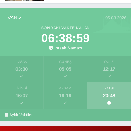
VAN
06.08.2026
SONRAKI VAKTE KALAN
06:38:58
İmsak Namazı
İMSAK
GÜNEŞ
ÖĞLE
03:30
05:05
12:17
İKINDI
AKŞAM
YATSI
16:07
19:19
20:48
Aylık Vakitler