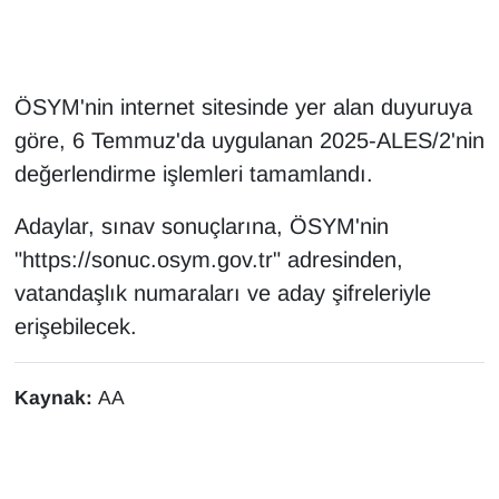
Gündem
ÖSYM'nin internet sitesinde yer alan duyuruya
Haber
göre, 6 Temmuz'da uygulanan 2025-ALES/2'nin
HABERDE İNSAN
değerlendirme işlemleri tamamlandı.
İngilizce
Adaylar, sınav sonuçlarına, ÖSYM'nin
"https://sonuc.osym.gov.tr" adresinden,
Kadın
vatandaşlık numaraları ve aday şifreleriyle
erişebilecek.
Kamu Alımları
Kim Kimdir?
Kaynak:
AA
Kültür & Sanat