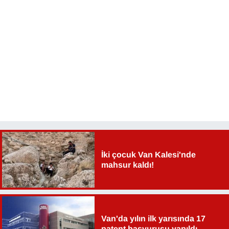
KURDÎ
MAGAZİN
MEDYA
ONE EKONOMİ
POLİTİKA
Resmi İlanlar
İki çocuk Van Kalesi'nde
RÖPORTAJ
mahsur kaldı!
SAĞLIK
Seri İlan
Van'da yılın ilk yarısında 17
patent başvurusu yapıldı