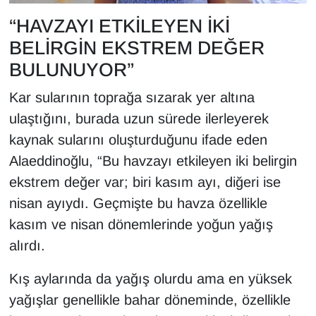
Sinema - TV
“HAVZAYI ETKİLEYEN İKİ
BELİRGİN EKSTREM DEĞER
SİYASET
BULUNUYOR”
SPOR
Kar sularının toprağa sızarak yer altına
ulaştığını, burada uzun sürede ilerleyerek
TEBRİK
kaynak sularını oluşturduğunu ifade eden
TEKNOLOJİ
Alaeddinoğlu, “Bu havzayı etkileyen iki belirgin
ekstrem değer var; biri kasım ayı, diğeri ise
Turizm
nisan ayıydı. Geçmişte bu havza özellikle
kasım ve nisan dönemlerinde yoğun yağış
VAN'DA SPOR
alırdı.
Vasıta
Kış aylarında da yağış olurdu ama en yüksek
yağışlar genellikle bahar döneminde, özellikle
YAŞAM