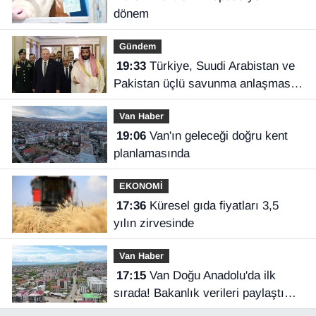
dönem
Gündem
19:33
Türkiye, Suudi Arabistan ve
Pakistan üçlü savunma anlaşması
imzaladı
Van Haber
19:06
Van'ın geleceği doğru kent
planlamasında
EKONOMİ
17:36
Küresel gıda fiyatları 3,5
yılın zirvesinde
Van Haber
17:15
Van Doğu Anadolu'da ilk
sırada! Bakanlık verileri paylaştı…