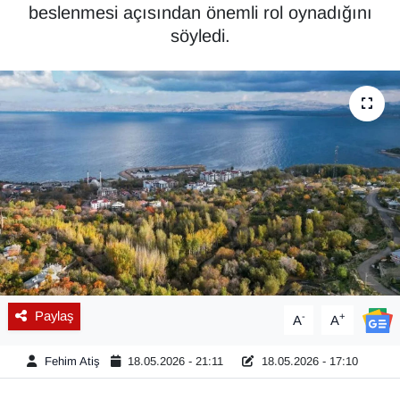
beslenmesi açısından önemli rol oynadığını
Diğer
söyledi.
DÜNYA
EĞİTİM
EKONOMİ
Eleman
Emlak
En çok konuşulanlar
Paylaş
-
+
A
A
GENEL
Fehim Atiş
18.05.2026 - 21:11
18.05.2026 - 17:10
Güncel