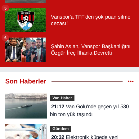
5
Vanspor'a TFF'den şok puan silme
cezası!
6
Şahin Aslan, Vanspor Başkanlığını
Özgür İreç İlhan'a Devretti
Son Haberler
Van Haber
21:12
Van Gölü'nde geçen yıl 530
bin ton yük taşındı
Gündem
20:32
Elektronik küpede yeni