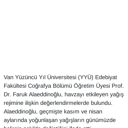
Gündem
Haber
HABERDE İNSAN
İngilizce
Kadın
Van Yüzüncü Yıl Üniversitesi (YYÜ) Edebiyat
Fakültesi Coğrafya Bölümü Öğretim Üyesi Prof.
Kamu Alımları
Dr. Faruk Alaeddinoğlu, havzayı etkileyen yağış
Kim Kimdir?
rejimine ilişkin değerlendirmelerde bulundu.
Alaeddinoğlu, geçmişte kasım ve nisan
Kültür & Sanat
aylarında yoğunlaşan yağışların günümüzde