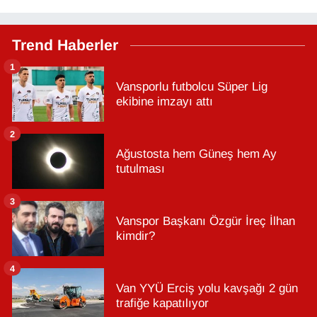
Trend Haberler
1
Vansporlu futbolcu Süper Lig
ekibine imzayı attı
2
Ağustosta hem Güneş hem Ay
tutulması
3
Vanspor Başkanı Özgür İreç İlhan
kimdir?
4
Van YYÜ Erciş yolu kavşağı 2 gün
trafiğe kapatılıyor