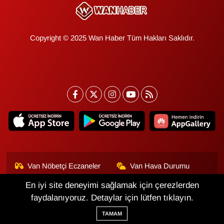
Copyright © 2025 Wan Haber Tüm Hakları Saklıdır.
Van Nöbetçi Eczaneler
Van Hava Durumu
En iyi site deneyimi sağlamak için çerezlerden
Van Namaz Vakitleri
Van Trafik Yoğunluk
Haritası
faydalanıyoruz. Detaylar için lütfen tıklayın.
TAMAM
Puan Durumu ve Fikstür
Tüm Manşetler