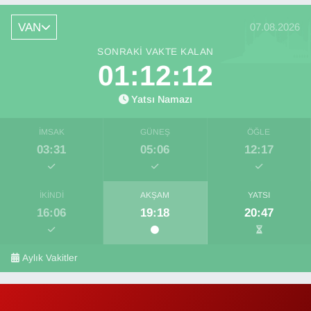
VAN
07.08.2026
SONRAKI VAKTE KALAN
01:12:11
Yatsı Namazı
İMSAK
GÜNEŞ
ÖĞLE
03:31
05:06
12:17
İKINDI
AKŞAM
YATSI
16:06
19:18
20:47
Aylık Vakitler