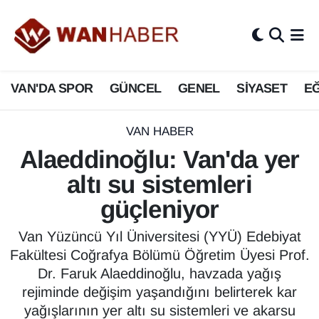
3.SAYFA
Van Nöbetçi Eczaneler
VAN'DA SPOR
GÜNCEL
GENEL
SİYASET
EĞ
ASAYİŞ
Van Hava Durumu
BİLİM VE TEKNOLOJİ
Van Namaz Vakitleri
VAN HABER
Alaeddinoğlu: Van'da yer
Biyografi
Van Trafik Yoğunluk Haritası
altı su sistemleri
Bölge Haberleri
Süper Lig Puan Durumu ve Fikstür
güçleniyor
ÇEVRE
Tüm Manşetler
Van Yüzüncü Yıl Üniversitesi (YYÜ) Edebiyat
Fakültesi Coğrafya Bölümü Öğretim Üyesi Prof.
Deprem
Son Dakika Haberleri
Dr. Faruk Alaeddinoğlu, havzada yağış
rejiminde değişim yaşandığını belirterek kar
Dernekler, Odalar
Haber Arşivi
yağışlarının yer altı su sistemleri ve akarsu