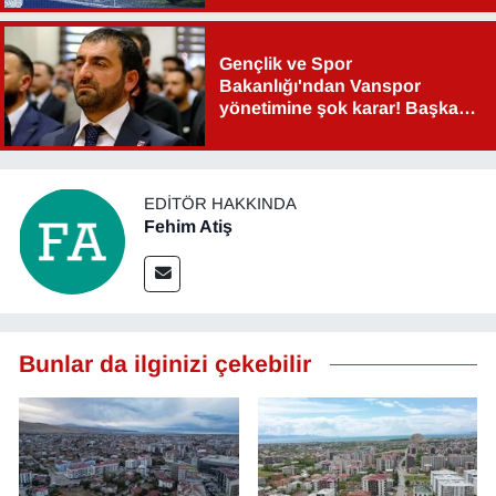
Gençlik ve Spor
Bakanlığı'ndan Vanspor
yönetimine şok karar! Başkan
Şahin Aslan görevden alındı!
EDITÖR HAKKINDA
Fehim Atiş
Bunlar da ilginizi çekebilir