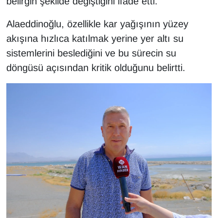
belirgin şekilde değiştiğini ifade etti.
KURDÎ
Alaeddinoğlu, özellikle kar yağışının yüzey
MAGAZİN
akışına hızlıca katılmak yerine yer altı su
sistemlerini beslediğini ve bu sürecin su
MEDYA
döngüsü açısından kritik olduğunu belirtti.
ONE EKONOMİ
POLİTİKA
Resmi İlanlar
RÖPORTAJ
SAĞLIK
Seri İlan