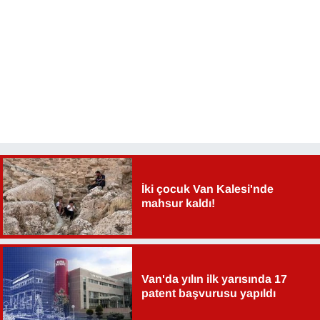
İki çocuk Van Kalesi'nde
mahsur kaldı!
Van'da yılın ilk yarısında 17
patent başvurusu yapıldı