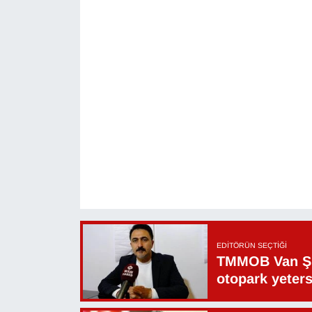
YEREL
EDITÖRÜN SEÇTIĞI
TMMOB Van Şu
otopark yeters