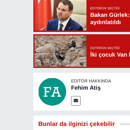
EDITÖRÜN SEÇTIĞI
Bakan Gürlek: 
aydınlatıldı
EDITÖRÜN SEÇTIĞI
İki çocuk Van 
EDITÖR HAKKINDA
Fehim Atiş
Bunlar da ilginizi çekebilir