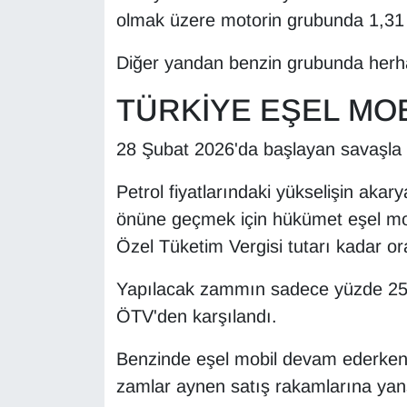
KURDÎ
olmak üzere motorin grubunda 1,31 TL
MAGAZİN
Diğer yandan benzin grubunda herhang
MEDYA
TÜRKİYE EŞEL MOB
ONE EKONOMİ
28 Şubat 2026'da başlayan savaşla bir
Petrol fiyatlarındaki yükselişin ak
POLİTİKA
önüne geçmek için hükümet eşel mobi
Resmi İlanlar
Özel Tüketim Vergisi tutarı kadar or
RÖPORTAJ
Yapılacak zammın sadece yüzde 25'
ÖTV'den karşılandı.
SAĞLIK
Benzinde eşel mobil devam ederken mo
Seri İlan
zamlar aynen satış rakamlarına yan