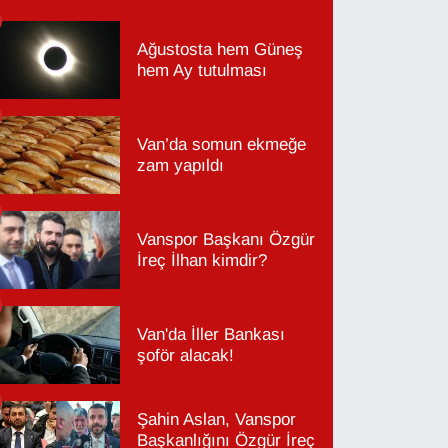
Ağustosta hem Güneş
hem Ay tutulması
Van’da somun ekmeğe
zam yapıldı
Vanspor Başkanı Özgür
İreç İlhan kimdir?
Van'da İller Bankası
şoför alacak!
Şahin Aslan, Vanspor
Başkanlığını Özgür İreç