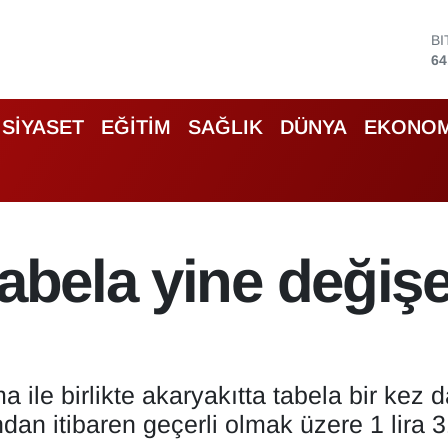
D
47
E
55
S
SİYASET
EĞİTİM
SAĞLIK
DÜNYA
EKONOM
64
G
66
B
13
B
tabela yine değiş
64
a ile birlikte akaryakıtta tabela bir kez 
ndan itibaren geçerli olmak üzere 1 lira