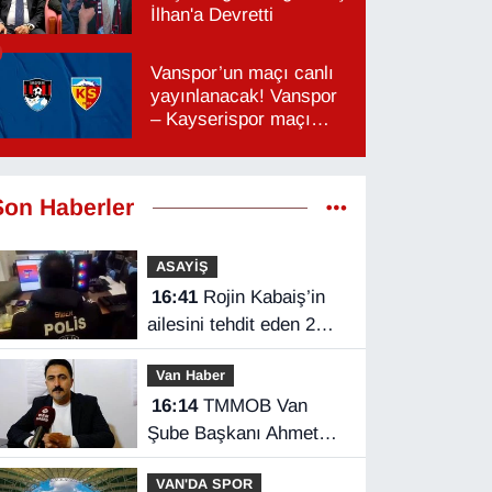
İlhan'a Devretti
Vanspor’un maçı canlı
yayınlanacak! Vanspor
– Kayserispor maçı
hangi kanalda, saat
kaçta?
Son Haberler
ASAYİŞ
16:41
Rojin Kabaiş’in
ailesini tehdit eden 2
kişi tutuklandı
Van Haber
16:14
TMMOB Van
Şube Başkanı Ahmet
Ortakçı: Van’da otopark
VAN'DA SPOR
yetersizliği ciddi sorun!