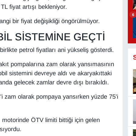
 fiyat artışı bekleniyor.
6
i bir fiyat değişikliği öngörülmüyor.
İL SİSTEMİNE GEÇTİ
likte petrol fiyatları ani yükseliş gösterdi.
aryakıt pompalarına zam olarak yansımasının
l sistemini devreye aldı ve akaryakıttaki
anda gelecek zamlar devre dışı bırakıldı.
i zam olarak pompaya yansırken yüzde 75'i
torinde ÖTV limiti bittiği için gelen
sıyordu.