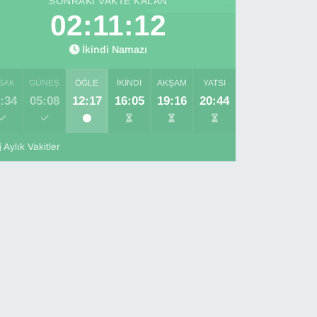
SONRAKI VAKTE KALAN
02:11:11
İkindi Namazı
SAK
GÜNEŞ
ÖĞLE
İKINDI
AKŞAM
YATSI
:34
05:08
12:17
16:05
19:16
20:44
Aylık Vakitler