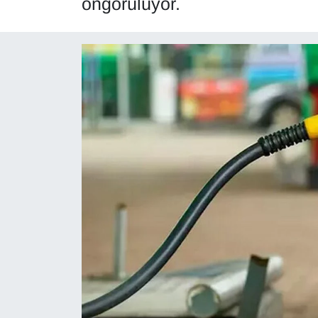
öngörülüyor.
Diğer
DÜNYA
EĞİTİM
EKONOMİ
Eleman
Emlak
En çok konuşulanlar
GENEL
Güncel