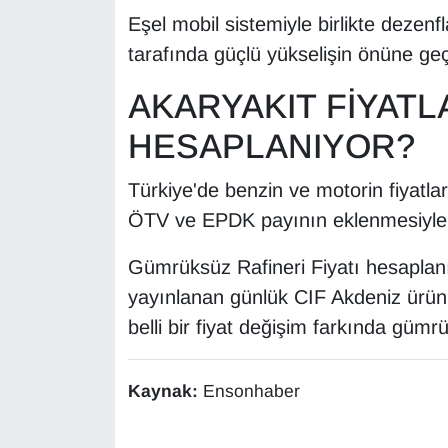
Sinema - TV
Eşel mobil sistemiyle birlikte dezen
tarafında güçlü yükselişin önüne geçi
SİYASET
AKARYAKIT FİYATL
SPOR
HESAPLANIYOR?
TEBRİK
Türkiye'de benzin ve motorin fiyatla
ÖTV ve EPDK payının eklenmesiyle KD
TEKNOLOJİ
Gümrüksüz Rafineri Fiyatı hesaplanı
Turizm
yayınlanan günlük CIF Akdeniz ürün f
VAN'DA SPOR
belli bir fiyat değişim farkında gümrük
Vasıta
Kaynak:
Ensonhaber
YAŞAM