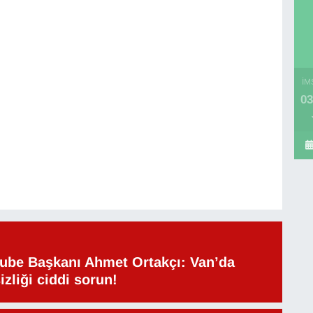
İM
03
be Başkanı Ahmet Ortakçı: Van’da
izliği ciddi sorun!