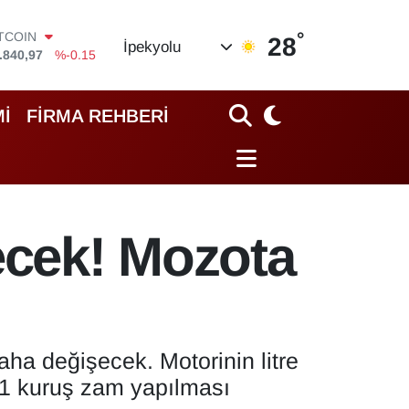
°
OLAR
28
İpekyolu
,7436
%0.18
URO
,2510
%0.32
TERLİN
İ
FİRMA REHBERİ
,4811
%0.38
RAM ALTIN
60.55
%0
İST100
.779
%-14
ITCOIN
ecek! Mozota
.840,97
%-0.15
daha değişecek. Motorinin litre
 31 kuruş zam yapılması