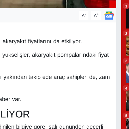
1
-
+
A
A
2
akaryakıt fiyatlarını da etkiliyor.
e yükselişler, akaryakıt pompalarındaki fiyat
3
ı yakından takip ede araç sahipleri de, zam
4
aber var.
LİYOR
5
nilen bilgiye göre, salı gününden geçerli