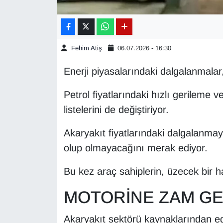
Gündem
Haber
Fehim Atiş
06.07.2026 - 16:30
Enerji piyasalarındaki dalgalanmalar, 
HABERDE İNSAN
Petrol fiyatlarındaki hızlı gerileme v
İngilizce
listelerini de değiştiriyor.
Kadın
Akaryakıt fiyatlarındaki dalgalanmay
olup olmayacağını merak ediyor.
Kamu Alımları
Bu kez araç sahiplerin, üzecek bir h
Kim Kimdir?
MOTORİNE ZAM GE
Kültür & Sanat
Akaryakıt sektörü kaynaklarından edi