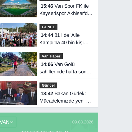
15:46
Van Spor FK ile
Kayserispor Akhisar'da
rakip
GENEL
14:44
81 ilde 'Aile
Kampı'na 40 bin kişi
katıldı
Van Haber
14:06
Van Gölü
sahillerinde hafta sonu
yoğunluğu
Güncel
13:42
Bakan Gürlek:
Mücadelemizde yeni bir
boyuta geçeceğiz
VAN
09.08.2026