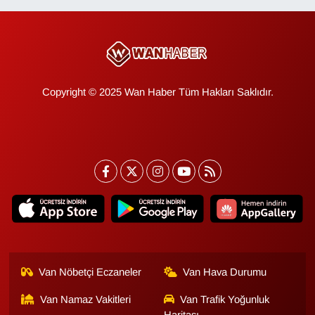
KURDÎ
MAGAZİN
MEDYA
Copyright © 2025 Wan Haber Tüm Hakları Saklıdır.
ONE EKONOMİ
POLİTİKA
Resmi İlanlar
RÖPORTAJ
SAĞLIK
Van Nöbetçi Eczaneler
Van Hava Durumu
Seri İlan
Van Namaz Vakitleri
Van Trafik Yoğunluk