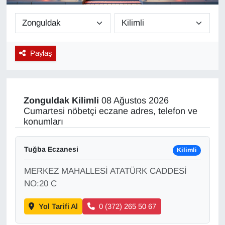
Diğer
DÜNYA
Paylaş
EĞİTİM
EKONOMİ
Zonguldak
Kilimli
08 Ağustos 2026
Cumartesi nöbetçi eczane adres, telefon ve
Eleman
konumları
Emlak
Tuğba Eczanesi
Kilimli
MERKEZ MAHALLESİ ATATÜRK CADDESİ
En çok konuşulanlar
NO:20 C
GENEL
Yol Tarifi Al
0 (372) 265 50 67
Güncel