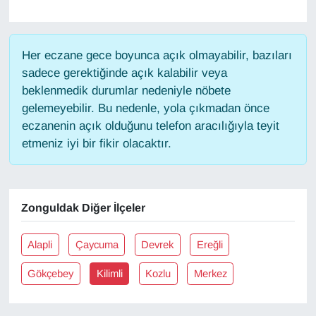
Gündem
Her eczane gece boyunca açık olmayabilir, bazıları
Haber
sadece gerektiğinde açık kalabilir veya
beklenmedik durumlar nedeniyle nöbete
HABERDE İNSAN
gelemeyebilir. Bu nedenle, yola çıkmadan önce
eczanenin açık olduğunu telefon aracılığıyla teyit
İngilizce
etmeniz iyi bir fikir olacaktır.
Kadın
Zonguldak Diğer İlçeler
Kamu Alımları
Alapli
Çaycuma
Devrek
Ereğli
Kim Kimdir?
Gökçebey
Kilimli
Kozlu
Merkez
Kültür & Sanat