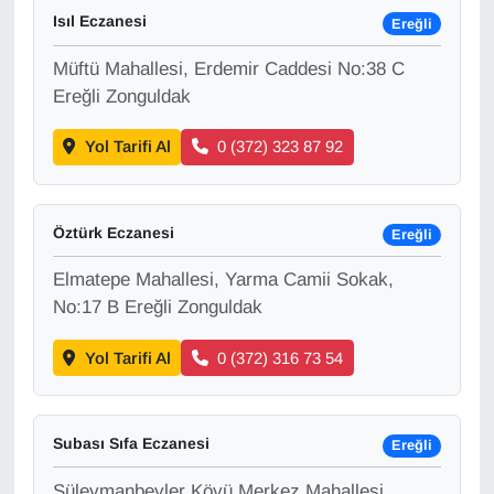
Isıl Eczanesi
Ereğli
Gündem
Müftü Mahallesi, Erdemir Caddesi No:38 C
Ereğli Zonguldak
Haber
Yol Tarifi Al
0 (372) 323 87 92
HABERDE İNSAN
İngilizce
Öztürk Eczanesi
Ereğli
Kadın
Elmatepe Mahallesi, Yarma Camii Sokak,
No:17 B Ereğli Zonguldak
Kamu Alımları
Yol Tarifi Al
0 (372) 316 73 54
Kim Kimdir?
Subası Sıfa Eczanesi
Kültür & Sanat
Ereğli
Süleymanbeyler Köyü Merkez Mahallesi,