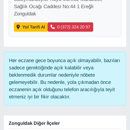
KURDÎ
Sağlık Ocağı Caddesi No:44 1 Ereğli
Zonguldak
MAGAZİN
Yol Tarifi Al
0 (372) 324 20 97
MEDYA
ONE EKONOMİ
Her eczane gece boyunca açık olmayabilir, bazıları
POLİTİKA
sadece gerektiğinde açık kalabilir veya
beklenmedik durumlar nedeniyle nöbete
Resmi İlanlar
gelemeyebilir. Bu nedenle, yola çıkmadan önce
eczanenin açık olduğunu telefon aracılığıyla teyit
RÖPORTAJ
etmeniz iyi bir fikir olacaktır.
SAĞLIK
Seri İlan
Zonguldak Diğer İlçeler