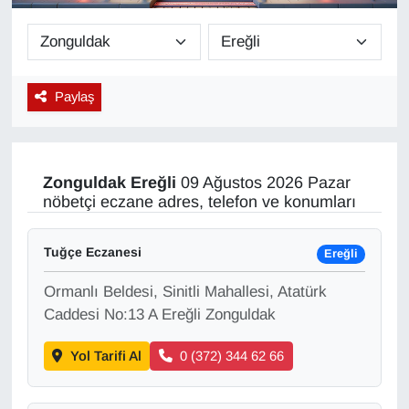
Diğer
DÜNYA
Paylaş
EĞİTİM
EKONOMİ
Zonguldak
Ereğli
09 Ağustos 2026 Pazar
nöbetçi eczane adres, telefon ve konumları
Eleman
Tuğçe Eczanesi
Ereğli
Emlak
Ormanlı Beldesi, Sinitli Mahallesi, Atatürk
En çok konuşulanlar
Caddesi No:13 A Ereğli Zonguldak
Yol Tarifi Al
0 (372) 344 62 66
GENEL
Güncel