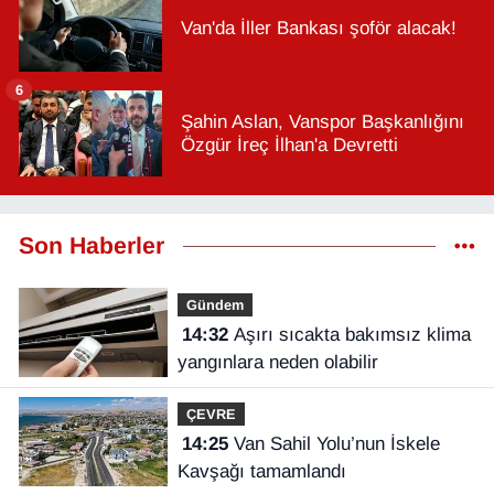
Van'da İller Bankası şoför alacak!
6
Şahin Aslan, Vanspor Başkanlığını
Özgür İreç İlhan'a Devretti
Son Haberler
Gündem
14:32
Aşırı sıcakta bakımsız klima
yangınlara neden olabilir
ÇEVRE
14:25
Van Sahil Yolu’nun İskele
Kavşağı tamamlandı