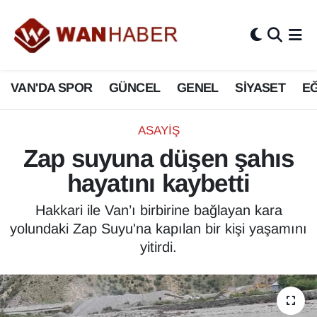
3.SAYFA
Van Nöbetçi Eczaneler
VAN'DA SPOR
GÜNCEL
GENEL
SİYASET
EĞ
ASAYİŞ
Van Hava Durumu
BİLİM VE TEKNOLOJİ
Van Namaz Vakitleri
ASAYİŞ
Zap suyuna düşen şahıs
Biyografi
Van Trafik Yoğunluk Haritası
hayatını kaybetti
Bölge Haberleri
Süper Lig Puan Durumu ve Fikstür
Hakkari ile Van’ı birbirine bağlayan kara
yolundaki Zap Suyu'na kapılan bir kişi yaşamını
ÇEVRE
Tüm Manşetler
yitirdi.
Deprem
Son Dakika Haberleri
Dernekler, Odalar
Haber Arşivi