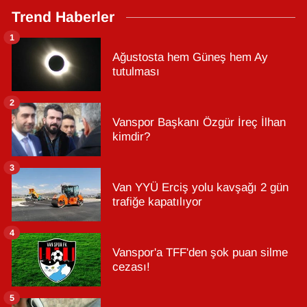
Trend Haberler
1
Ağustosta hem Güneş hem Ay
tutulması
2
Vanspor Başkanı Özgür İreç İlhan
kimdir?
3
Van YYÜ Erciş yolu kavşağı 2 gün
trafiğe kapatılıyor
4
Vanspor'a TFF'den şok puan silme
cezası!
5