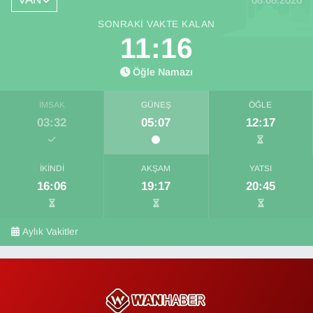
SONRAKI VAKTE KALAN
11:16
Öğle Namazı
İMSAK
GÜNEŞ
ÖĞLE
03:32
05:07
12:17
İKINDI
AKŞAM
YATSI
16:06
19:17
20:45
Aylık Vakitler