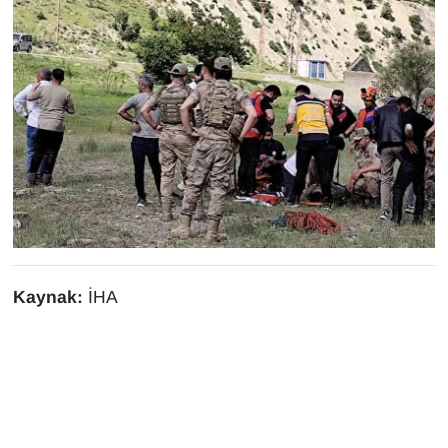
Sinema - TV
SİYASET
SPOR
TEBRİK
TEKNOLOJİ
Turizm
Kaynak:
İHA
VAN'DA SPOR
Vasıta
YAŞAM