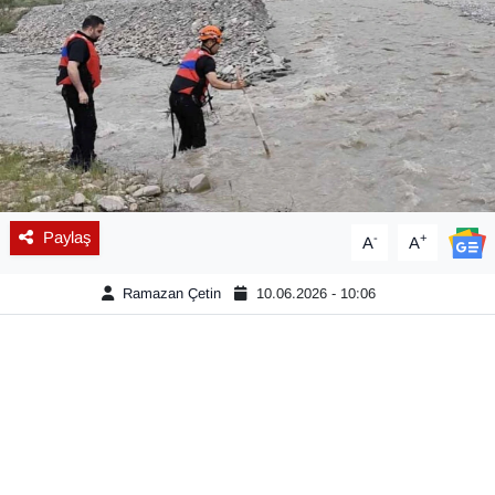
Diğer
DÜNYA
EĞİTİM
EKONOMİ
Paylaş
-
+
A
A
Eleman
Ramazan Çetin
10.06.2026 - 10:06
Emlak
En çok konuşulanlar
GENEL
Güncel