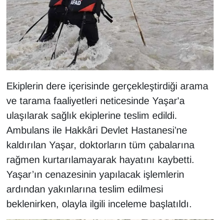
KURDÎ
MAGAZİN
MEDYA
ONE EKONOMİ
Ekiplerin dere içerisinde gerçekleştirdiği arama
ve tarama faaliyetleri neticesinde Yaşar'a
POLİTİKA
ulaşılarak sağlık ekiplerine teslim edildi.
Resmi İlanlar
Ambulans ile Hakkâri Devlet Hastanesi’ne
kaldırılan Yaşar, doktorların tüm çabalarına
RÖPORTAJ
rağmen kurtarılamayarak hayatını kaybetti.
Yaşar’ın cenazesinin yapılacak işlemlerin
SAĞLIK
ardından yakınlarına teslim edilmesi
beklenirken, olayla ilgili inceleme başlatıldı.
Seri İlan