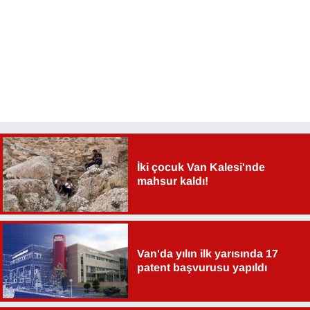
YEREL
İki çocuk Van Kalesi'nde
mahsur kaldı!
Van'da yılın ilk yarısında 17
patent başvurusu yapıldı