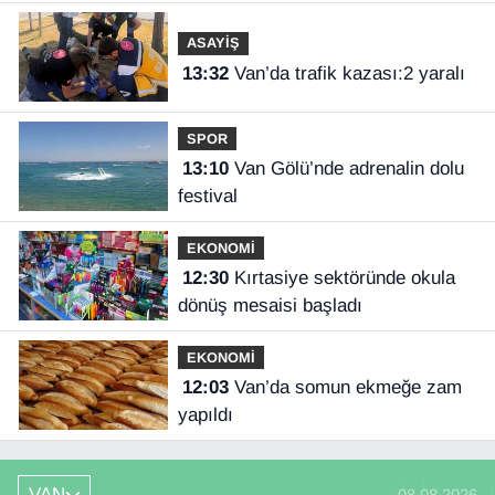
ASAYİŞ
13:32
Van’da trafik kazası:2 yaralı
SPOR
13:10
Van Gölü’nde adrenalin dolu
festival
EKONOMİ
12:30
Kırtasiye sektöründe okula
dönüş mesaisi başladı
EKONOMİ
12:03
Van’da somun ekmeğe zam
yapıldı
VAN
08.08.2026