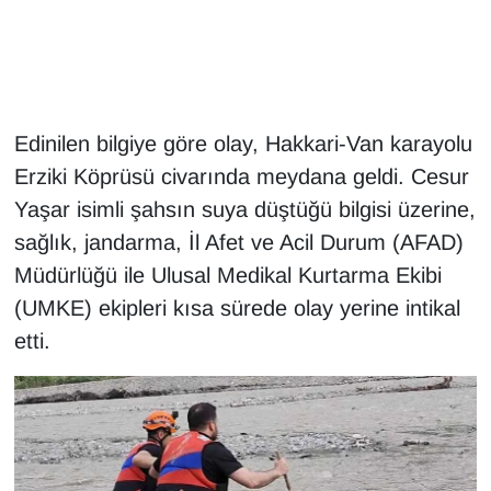
Gündem
Haber
Edinilen bilgiye göre olay, Hakkari-Van karayolu
HABERDE İNSAN
Erziki Köprüsü civarında meydana geldi. Cesur
Yaşar isimli şahsın suya düştüğü bilgisi üzerine,
İngilizce
sağlık, jandarma, İl Afet ve Acil Durum (AFAD)
Müdürlüğü ile Ulusal Medikal Kurtarma Ekibi
Kadın
(UMKE) ekipleri kısa sürede olay yerine intikal
Kamu Alımları
etti.
Kim Kimdir?
Kültür & Sanat