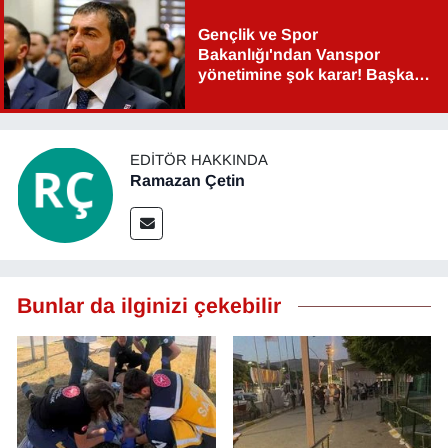
Gençlik ve Spor
Bakanlığı'ndan Vanspor
yönetimine şok karar! Başkan
Şahin Aslan görevden alındı!
EDITÖR HAKKINDA
Ramazan Çetin
Bunlar da ilginizi çekebilir