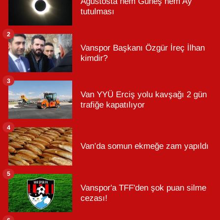
Ağustosta hem Güneş hem Ay
tutulması
2
Vanspor Başkanı Özgür İreç İlhan
kimdir?
3
Van YYÜ Erciş yolu kavşağı 2 gün
trafiğe kapatılıyor
4
Van’da somun ekmeğe zam yapıldı
5
Vanspor'a TFF'den şok puan silme
cezası!