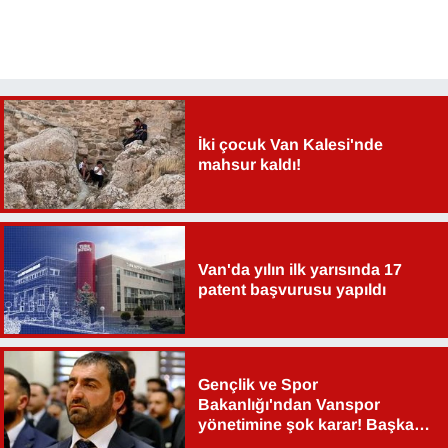
YEREL
İki çocuk Van Kalesi'nde
mahsur kaldı!
Van'da yılın ilk yarısında 17
patent başvurusu yapıldı
Gençlik ve Spor
Bakanlığı'ndan Vanspor
yönetimine şok karar! Başkan
Şahin Aslan görevden alındı!