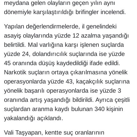
KURDÎ
meydana gelen olayların geçen yılın aynı
dönemiyle karşılaştırıldığı brifingler incelendi.
MAGAZİN
Yapılan değerlendirmelerde, il genelindeki
MEDYA
asayiş olaylarında yüzde 12 azalma yaşandığı
belirtildi. Mal varlığına karşı işlenen suçlarda
ONE EKONOMİ
yüzde 24, dolandırıcılık suçlarında ise yüzde
45 oranında düşüş kaydedildiği ifade edildi.
POLİTİKA
Narkotik suçların ortaya çıkarılmasına yönelik
Resmi İlanlar
operasyonlarda yüzde 43, kaçakçılık suçlarına
yönelik başarılı operasyonlarda ise yüzde 3
RÖPORTAJ
oranında artış yaşandığı bildirildi. Ayrıca çeşitli
suçlardan aranma kaydı bulunan 340 kişinin
SAĞLIK
yakalandığı açıklandı.
Seri İlan
Vali Taşyapan, kentte suç oranlarının