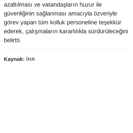
azaltılması ve vatandaşların huzur ile
Sinema - TV
güvenliğinin sağlanması amacıyla özveriyle
SİYASET
görev yapan tüm kolluk personeline teşekkür
ederek, çalışmaların kararlılıkla sürdürüleceğini
SPOR
belirtti.
TEBRİK
Kaynak:
İHA
TEKNOLOJİ
Turizm
VAN'DA SPOR
Vasıta
YAŞAM