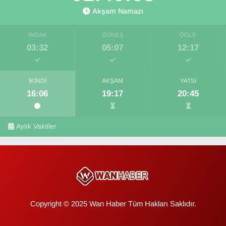
Akşam Namazı
İMSAK
GÜNEŞ
ÖĞLE
03:32
05:07
12:17
İKINDI
AKŞAM
YATSI
16:06
19:17
20:45
Aylık Vakitler
Copyright © 2025 Wan Haber Tüm Hakları Saklıdır.