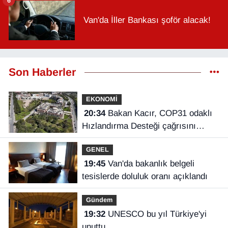
6
Van'da İller Bankası şoför alacak!
Son Haberler
EKONOMİ
20:34
Bakan Kacır, COP31 odaklı
Hızlandırma Desteği çağrısını
açıkladı
GENEL
19:45
Van'da bakanlık belgeli
tesislerde doluluk oranı açıklandı
Gündem
19:32
UNESCO bu yıl Türkiye'yi
unuttu