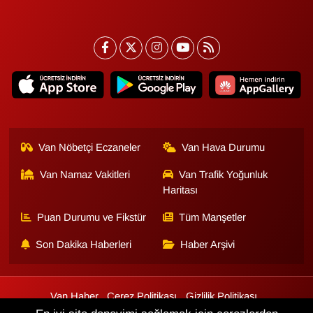
Van Nöbetçi Eczaneler
Van Hava Durumu
Van Namaz Vakitleri
Van Trafik Yoğunluk
Haritası
Puan Durumu ve Fikstür
Tüm Manşetler
Son Dakika Haberleri
Haber Arşivi
Van Haber
Çerez Politikası
Gizlilik Politikası
Üyelik Sözleşmesi
Veri Politikası
Künye
İletişim