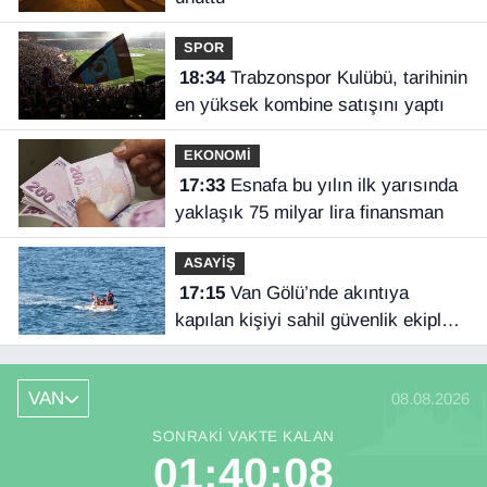
SPOR
18:34
Trabzonspor Kulübü, tarihinin
en yüksek kombine satışını yaptı
EKONOMİ
17:33
Esnafa bu yılın ilk yarısında
yaklaşık 75 milyar lira finansman
ASAYİŞ
17:15
Van Gölü’nde akıntıya
kapılan kişiyi sahil güvenlik ekipleri
kurtardı
VAN
08.08.2026
SONRAKI VAKTE KALAN
01:40:08