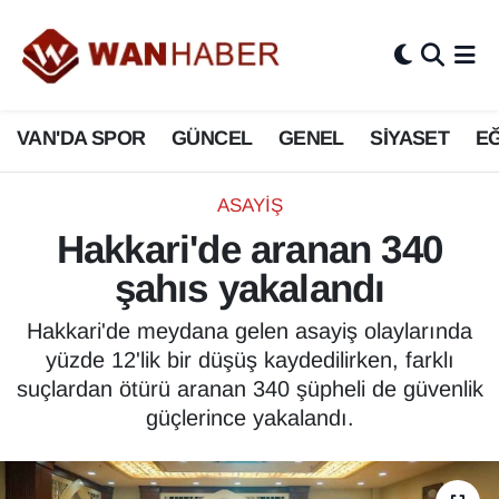
3.SAYFA
Van Nöbetçi Eczaneler
VAN'DA SPOR
GÜNCEL
GENEL
SİYASET
EĞ
ASAYİŞ
Van Hava Durumu
BİLİM VE TEKNOLOJİ
Van Namaz Vakitleri
ASAYİŞ
Hakkari'de aranan 340
Biyografi
Van Trafik Yoğunluk Haritası
şahıs yakalandı
Bölge Haberleri
Süper Lig Puan Durumu ve Fikstür
Hakkari'de meydana gelen asayiş olaylarında
yüzde 12'lik bir düşüş kaydedilirken, farklı
ÇEVRE
Tüm Manşetler
suçlardan ötürü aranan 340 şüpheli de güvenlik
güçlerince yakalandı.
Deprem
Son Dakika Haberleri
Dernekler, Odalar
Haber Arşivi