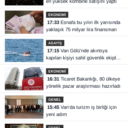
en yüksek kombine satışını yaptı
EKONOMİ
17:33
Esnafa bu yılın ilk yarısında
yaklaşık 75 milyar lira finansman
ASAYİŞ
17:15
Van Gölü’nde akıntıya
kapılan kişiyi sahil güvenlik ekipleri
kurtardı
EKONOMİ
16:31
Ticaret Bakanlığı, 80 ülkeye
yönelik pazar araştırması hazırladı
GENEL
15:45
Van’da turizm iş birliği için
yeni adım
GENEL