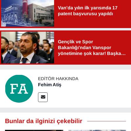
Van'da yılın ilk yarısında 17
patent başvurusu yapıldı
Gençlik ve Spor
Bakanlığı'ndan Vanspor
yönetimine şok karar! Başkan
Şahin Aslan görevden alındı!
EDITÖR HAKKINDA
Fehim Atiş
Bunlar da ilginizi çekebilir