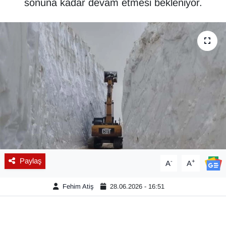
sonuna kadar devam etmesi bekleniyor.
Diğer
DÜNYA
EĞİTİM
EKONOMİ
Eleman
Emlak
Paylaş
-
+
A
A
En çok konuşulanlar
Fehim Atiş
28.06.2026 - 16:51
GENEL
Güncel