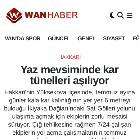
3.SAYFA
Van Nöbetçi Eczaneler
VAN'DA SPOR
GÜNCEL
GENEL
SİYASET
EĞ
ASAYİŞ
Van Hava Durumu
BİLİM VE TEKNOLOJİ
Van Namaz Vakitleri
HAKKARİ
Yaz mevsiminde kar
Biyografi
Van Trafik Yoğunluk Haritası
tünelleri aşılıyor
Bölge Haberleri
Süper Lig Puan Durumu ve Fikstür
Hakkari'nin Yüksekova ilçesinde, temmuz ayına
günler kala kar kalınlığının yer yer 6 metreyi
ÇEVRE
Tüm Manşetler
bulduğu İkiyaka Dağları'ndaki Sat Gölleri yolunu
ulaşıma açmak için ekiplerin zorlu mesaisi
Deprem
Son Dakika Haberleri
sürüyor. Çığ tehlikesine rağmen 7/24 çalışan
ekiplerin yol açma çalışmalarının temmuz
Dernekler, Odalar
Haber Arşivi