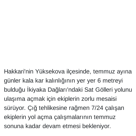
Gündem
Haber
HABERDE İNSAN
İngilizce
Hakkari'nin Yüksekova ilçesinde, temmuz ayına
Kadın
günler kala kar kalınlığının yer yer 6 metreyi
bulduğu İkiyaka Dağları'ndaki Sat Gölleri yolunu
Kamu Alımları
ulaşıma açmak için ekiplerin zorlu mesaisi
Kim Kimdir?
sürüyor. Çığ tehlikesine rağmen 7/24 çalışan
ekiplerin yol açma çalışmalarının temmuz
Kültür & Sanat
sonuna kadar devam etmesi bekleniyor.