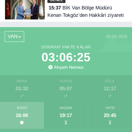
15:37
BİK Van Bölge Müdürü
Kenan Tokgöz’den Hakkâri ziyareti
VAN
08.08.2026
SONRAKI VAKTE KALAN
03:06:25
Akşam Namazı
İMSAK
GÜNEŞ
ÖĞLE
03:32
05:07
12:17
İKINDI
AKŞAM
YATSI
16:06
19:17
20:45