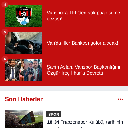
4
Vanspor'a TFF'den şok puan silme
cezası!
5
Van'da İller Bankası şoför alacak!
6
Şahin Aslan, Vanspor Başkanlığını
Özgür İreç İlhan'a Devretti
Son Haberler
SPOR
18:34
Trabzonspor Kulübü, tarihinin