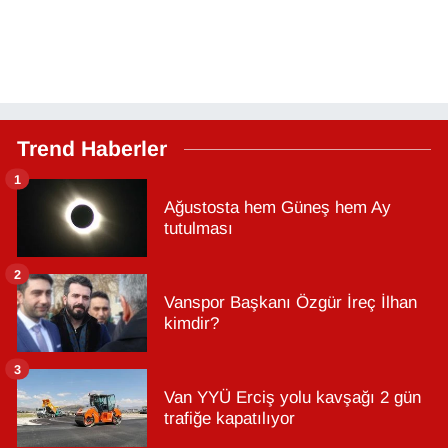
Trend Haberler
1
Ağustosta hem Güneş hem Ay
tutulması
2
Vanspor Başkanı Özgür İreç İlhan
kimdir?
3
Van YYÜ Erciş yolu kavşağı 2 gün
trafiğe kapatılıyor