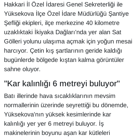
KURDÎ
Hakkari İl Özel İdaresi Genel Sekreterliği ile
Yüksekova İlçe Özel İdare Müdürlüğü Şantiye
MAGAZİN
Şefliği ekipleri, ilçe merkezine 40 kilometre
uzaklıktaki İkiyaka Dağları'nda yer alan Sat
MEDYA
Gölleri yolunu ulaşıma açmak için yoğun mesai
ONE EKONOMİ
harcıyor. Çetin kış şartlarının geride kaldığı
bugünlerde bölgede kıştan kalma görüntüler
POLİTİKA
sahne oluyor.
Resmi İlanlar
"Kar kalınlığı 6 metreyi buluyor"
Batı illerinde hava sıcaklıklarının mevsim
RÖPORTAJ
normallerinin üzerinde seyrettiği bu dönemde,
SAĞLIK
Yüksekova'nın yüksek kesimlerinde kar
kalınlığı yer yer 6 metreyi buluyor. İş
Seri İlan
makinelerinin boyunu aşan kar kütleleri