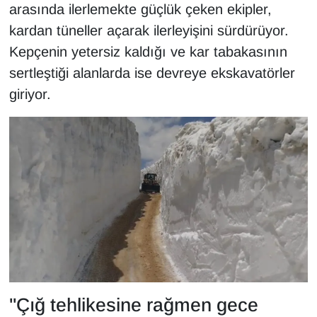
arasında ilerlemekte güçlük çeken ekipler,
Sinema - TV
kardan tüneller açarak ilerleyişini sürdürüyor.
SİYASET
Kepçenin yetersiz kaldığı ve kar tabakasının
sertleştiği alanlarda ise devreye ekskavatörler
SPOR
giriyor.
TEBRİK
TEKNOLOJİ
Turizm
VAN'DA SPOR
Vasıta
YAŞAM
"Çığ tehlikesine rağmen gece