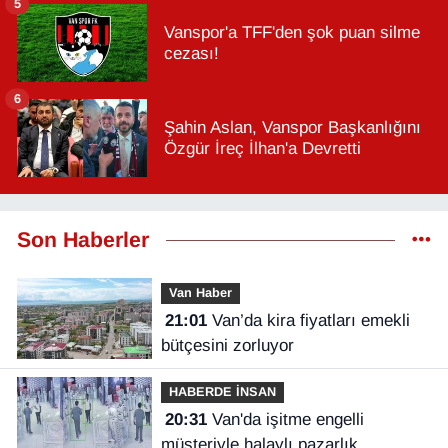
5
Vanspor'a TFF'den şok puan silme
cezası!
6
Şahin Aslan, Vanspor Başkanlığını
Özgür İreç İlhan'a Devretti
Son Haberler
Van Haber
21:01
Van’da kira fiyatları emekli
bütçesini zorluyor
HABERDE İNSAN
20:31
Van'da işitme engelli
müşteriyle halaylı pazarlık