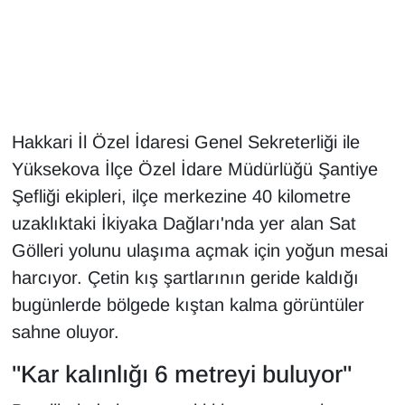
Gündem
Haber
HABERDE İNSAN
Hakkari İl Özel İdaresi Genel Sekreterliği ile
Yüksekova İlçe Özel İdare Müdürlüğü Şantiye
İngilizce
Şefliği ekipleri, ilçe merkezine 40 kilometre
uzaklıktaki İkiyaka Dağları'nda yer alan Sat
Kadın
Gölleri yolunu ulaşıma açmak için yoğun mesai
Kamu Alımları
harcıyor. Çetin kış şartlarının geride kaldığı
bugünlerde bölgede kıştan kalma görüntüler
Kim Kimdir?
sahne oluyor.
Kültür & Sanat
"Kar kalınlığı 6 metreyi buluyor"