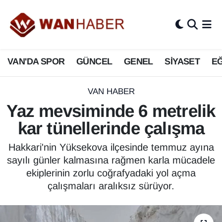
3.SAYFA
Van Nöbetçi Eczaneler
VAN'DA SPOR
GÜNCEL
GENEL
SİYASET
EĞ
ASAYİŞ
Van Hava Durumu
BİLİM VE TEKNOLOJİ
Van Namaz Vakitleri
VAN HABER
Yaz mevsiminde 6 metrelik
Biyografi
Van Trafik Yoğunluk Haritası
kar tünellerinde çalışma
Bölge Haberleri
Süper Lig Puan Durumu ve Fikstür
Hakkari'nin Yüksekova ilçesinde temmuz ayına
sayılı günler kalmasına rağmen karla mücadele
ÇEVRE
Tüm Manşetler
ekiplerinin zorlu coğrafyadaki yol açma
çalışmaları aralıksız sürüyor.
Deprem
Son Dakika Haberleri
Dernekler, Odalar
Haber Arşivi