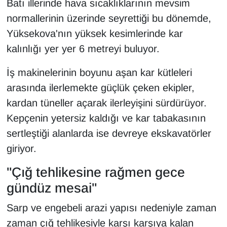
Batı illerinde hava sıcaklıklarının mevsim
KURDÎ
normallerinin üzerinde seyrettiği bu dönemde,
MAGAZİN
Yüksekova'nın yüksek kesimlerinde kar
kalınlığı yer yer 6 metreyi buluyor.
MEDYA
İş makinelerinin boyunu aşan kar kütleleri
ONE EKONOMİ
arasında ilerlemekte güçlük çeken ekipler,
kardan tüneller açarak ilerleyişini sürdürüyor.
POLİTİKA
Kepçenin yetersiz kaldığı ve kar tabakasının
sertleştiği alanlarda ise devreye ekskavatörler
Resmi İlanlar
giriyor.
RÖPORTAJ
"Çığ tehlikesine rağmen gece
SAĞLIK
gündüz mesai"
Sarp ve engebeli arazi yapısı nedeniyle zaman
Seri İlan
zaman çığ tehlikesiyle karşı karşıya kalan