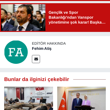
Gençlik ve Spor
Bakanlığı'ndan Vanspor
yönetimine şok karar! Başkan
Şahin Aslan görevden alındı!
EDITÖR HAKKINDA
Fehim Atiş
Bunlar da ilginizi çekebilir