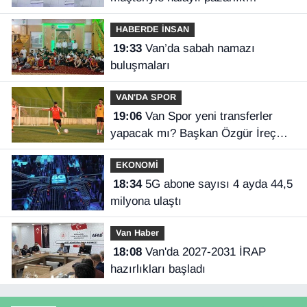
gülümsetti
HABERDE İNSAN
19:33
Van’da sabah namazı
buluşmaları
VAN'DA SPOR
19:06
Van Spor yeni transferler
yapacak mı? Başkan Özgür İreç
İlhan açıkladı
EKONOMİ
18:34
5G abone sayısı 4 ayda 44,5
milyona ulaştı
Van Haber
18:08
Van'da 2027-2031 İRAP
hazırlıkları başladı