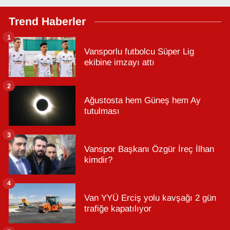
Trend Haberler
1
Vansporlu futbolcu Süper Lig
ekibine imzayı attı
2
Ağustosta hem Güneş hem Ay
tutulması
3
Vanspor Başkanı Özgür İreç İlhan
kimdir?
4
Van YYÜ Erciş yolu kavşağı 2 gün
trafiğe kapatılıyor