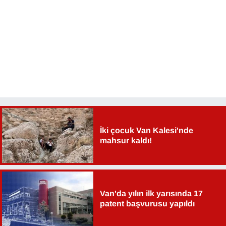
YEREL
İki çocuk Van Kalesi'nde
mahsur kaldı!
Van'da yılın ilk yarısında 17
patent başvurusu yapıldı