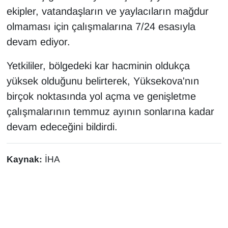
Sinema - TV
ekipler, vatandaşların ve yaylacıların mağdur
olmaması için çalışmalarına 7/24 esasıyla
SİYASET
devam ediyor.
SPOR
Yetkililer, bölgedeki kar hacminin oldukça
yüksek olduğunu belirterek, Yüksekova'nın
TEBRİK
birçok noktasında yol açma ve genişletme
çalışmalarının temmuz ayının sonlarına kadar
TEKNOLOJİ
devam edeceğini bildirdi.
Turizm
Kaynak:
İHA
VAN'DA SPOR
Vasıta
YAŞAM