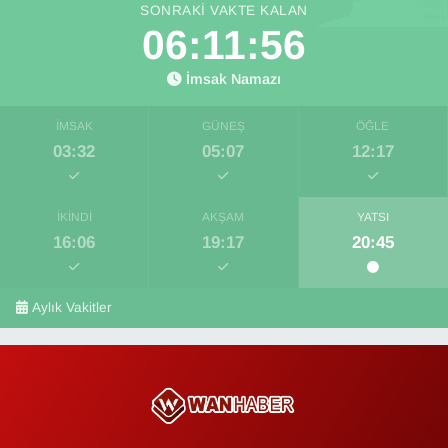
SONRAKI VAKTE KALAN
06:11:56
İmsak Namazı
İMSAK
GÜNEŞ
ÖĞLE
03:32
05:07
12:17
İKINDI
AKŞAM
YATSI
16:06
19:17
20:45
Aylık Vakitler