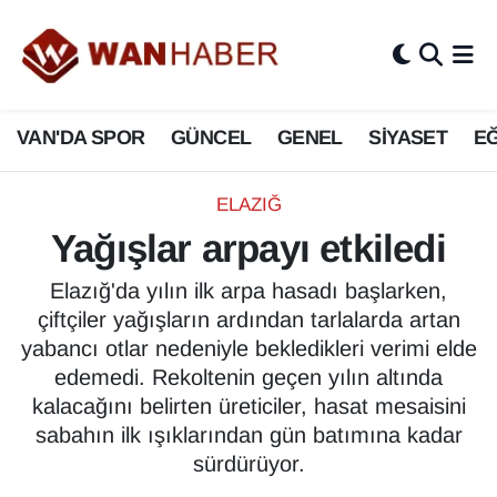
3.SAYFA
Van Nöbetçi Eczaneler
VAN'DA SPOR
GÜNCEL
GENEL
SİYASET
EĞ
ASAYİŞ
Van Hava Durumu
BİLİM VE TEKNOLOJİ
Van Namaz Vakitleri
ELAZIĞ
Yağışlar arpayı etkiledi
Biyografi
Van Trafik Yoğunluk Haritası
Elazığ'da yılın ilk arpa hasadı başlarken,
Bölge Haberleri
Süper Lig Puan Durumu ve Fikstür
çiftçiler yağışların ardından tarlalarda artan
yabancı otlar nedeniyle bekledikleri verimi elde
ÇEVRE
Tüm Manşetler
edemedi. Rekoltenin geçen yılın altında
kalacağını belirten üreticiler, hasat mesaisini
Deprem
Son Dakika Haberleri
sabahın ilk ışıklarından gün batımına kadar
sürdürüyor.
Dernekler, Odalar
Haber Arşivi