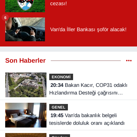
cezası!
6
Van'da İller Bankası şoför alacak!
Son Haberler
EKONOMİ
20:34
Bakan Kacır, COP31 odaklı
Hızlandırma Desteği çağrısını
açıkladı
GENEL
19:45
Van'da bakanlık belgeli
tesislerde doluluk oranı açıklandı