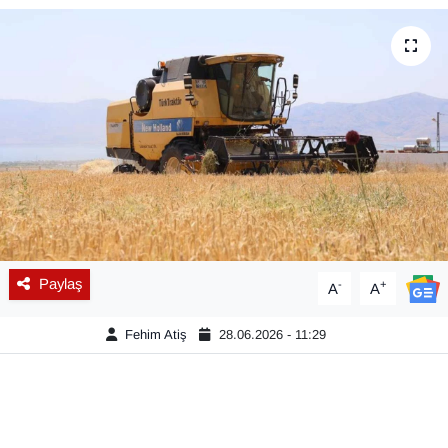
Diğer
DÜNYA
EĞİTİM
EKONOMİ
Eleman
Paylaş
-
+
A
A
Emlak
Fehim Atiş
28.06.2026 - 11:29
En çok konuşulanlar
GENEL
Güncel