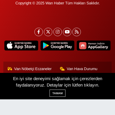
Copyright © 2025 Wan Haber Tüm Hakları Saklıdır.
Van Nöbetçi Eczaneler
Van Hava Durumu
En iyi site deneyimi sağlamak için çerezlerden
Van Namaz Vakitleri
Van Trafik Yoğunluk
Haritası
faydalanıyoruz. Detaylar için lütfen tıklayın.
TAMAM
Puan Durumu ve Fikstür
Tüm Manşetler
Son Dakika Haberleri
Haber Arşivi