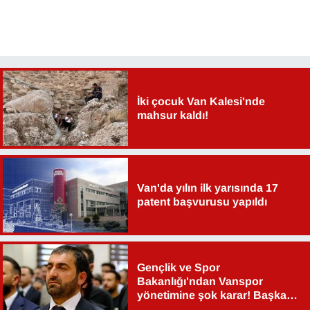
İki çocuk Van Kalesi'nde
mahsur kaldı!
Van'da yılın ilk yarısında 17
patent başvurusu yapıldı
Gençlik ve Spor
Bakanlığı'ndan Vanspor
yönetimine şok karar! Başkan
Şahin Aslan görevden alındı!