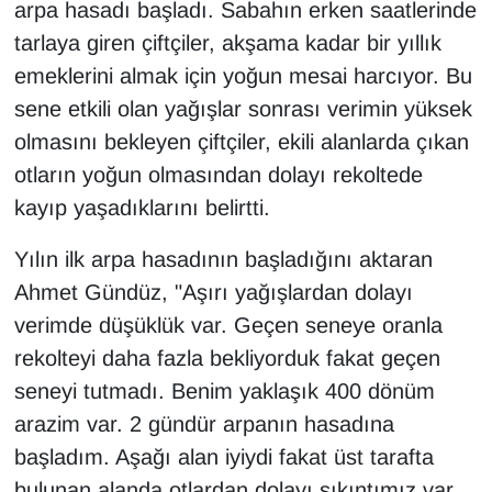
KURDÎ
arpa hasadı başladı. Sabahın erken saatlerinde
tarlaya giren çiftçiler, akşama kadar bir yıllık
MAGAZİN
emeklerini almak için yoğun mesai harcıyor. Bu
sene etkili olan yağışlar sonrası verimin yüksek
MEDYA
olmasını bekleyen çiftçiler, ekili alanlarda çıkan
otların yoğun olmasından dolayı rekoltede
ONE EKONOMİ
kayıp yaşadıklarını belirtti.
POLİTİKA
Yılın ilk arpa hasadının başladığını aktaran
Resmi İlanlar
Ahmet Gündüz, "Aşırı yağışlardan dolayı
verimde düşüklük var. Geçen seneye oranla
RÖPORTAJ
rekolteyi daha fazla bekliyorduk fakat geçen
seneyi tutmadı. Benim yaklaşık 400 dönüm
SAĞLIK
arazim var. 2 gündür arpanın hasadına
Seri İlan
başladım. Aşağı alan iyiydi fakat üst tarafta
bulunan alanda otlardan dolayı sıkıntımız var.