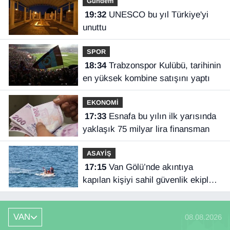
Gündem
19:32
UNESCO bu yıl Türkiye'yi
unuttu
SPOR
18:34
Trabzonspor Kulübü, tarihinin
en yüksek kombine satışını yaptı
EKONOMİ
17:33
Esnafa bu yılın ilk yarısında
yaklaşık 75 milyar lira finansman
ASAYİŞ
17:15
Van Gölü’nde akıntıya
kapılan kişiyi sahil güvenlik ekipleri
kurtardı
VAN
08.08.2026