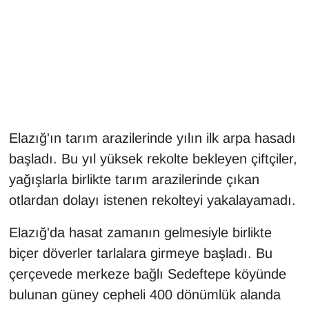
Gündem
Haber
HABERDE İNSAN
Elazığ'ın tarım arazilerinde yılın ilk arpa hasadı
İngilizce
başladı. Bu yıl yüksek rekolte bekleyen çiftçiler,
Kadın
yağışlarla birlikte tarım arazilerinde çıkan
otlardan dolayı istenen rekolteyi yakalayamadı.
Kamu Alımları
Elazığ'da hasat zamanın gelmesiyle birlikte
Kim Kimdir?
biçer döverler tarlalara girmeye başladı. Bu
çerçevede merkeze bağlı Sedeftepe köyünde
Kültür & Sanat
bulunan güney cepheli 400 dönümlük alanda