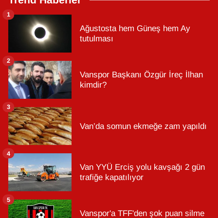
Trend Haberler
1
Ağustosta hem Güneş hem Ay
tutulması
2
Vanspor Başkanı Özgür İreç İlhan
kimdir?
3
Van’da somun ekmeğe zam yapıldı
4
Van YYÜ Erciş yolu kavşağı 2 gün
trafiğe kapatılıyor
5
Vanspor'a TFF'den şok puan silme