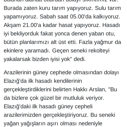
Sinema - TV
Burada zaten kuru tarım yapıyoruz. Sulu tarım
yapamıyoruz. Sabah saat 05.00'da kalkıyoruz.
SİYASET
Akşam 21.00'a kadar hasat yapıyoruz. Hasadı
iyi bekliyorduk fakat yonca denen yaban otu,
SPOR
bütün planlarımızı alt üst etti. Fazla yağmur da
TEBRİK
ekinlere yaramadı. Geçen seneki rekolteyi
yakalarsak bizden iyisi yok" dedi.
TEKNOLOJİ
Arazilerinin güney cephede olmasından dolayı
Turizm
Elazığ'da ilk hasadı kendilerinin
gerçekleştirdiklerini belirten Hakkı Arslan, "Bu
VAN'DA SPOR
da bizlere çok güzel bir mutluluk veriyor.
Elazığ'daki ilk hasadı güney cepheli
Vasıta
arazilerimizden gerçekleştiriyoruz. Bu seneki
YAŞAM
yağan yağışların aşırı olması nedeniyle