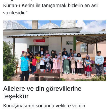
Sinema - TV
Kur'an-ı Kerim ile tanıştırmak bizlerin en asli
vazifesidir."
SİYASET
SPOR
TEBRİK
TEKNOLOJİ
Turizm
VAN'DA SPOR
Ailelere ve din görevlilerine
Vasıta
teşekkür
YAŞAM
Konuşmasının sonunda velilere ve din