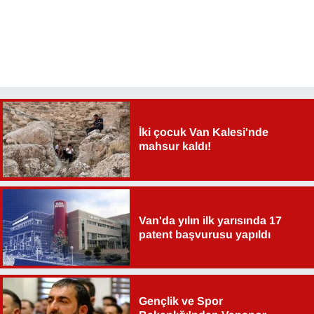
İki çocuk Van Kalesi'nde
mahsur kaldı!
Van'da yılın ilk yarısında 17
patent başvurusu yapıldı
Gençlik ve Spor