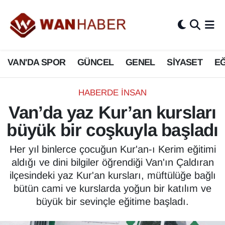
3.SAYFA
Van Nöbetçi Eczaneler
VAN'DA SPOR
GÜNCEL
GENEL
SİYASET
EĞ
ASAYİŞ
Van Hava Durumu
BİLİM VE TEKNOLOJİ
Van Namaz Vakitleri
HABERDE İNSAN
Van’da yaz Kur’an kursları
Biyografi
Van Trafik Yoğunluk Haritası
büyük bir coşkuyla başladı
Bölge Haberleri
Süper Lig Puan Durumu ve Fikstür
Her yıl binlerce çocuğun Kur'an-ı Kerim eğitimi
aldığı ve dini bilgiler öğrendiği Van'ın Çaldıran
ÇEVRE
Tüm Manşetler
ilçesindeki yaz Kur'an kursları, müftülüğe bağlı
bütün cami ve kurslarda yoğun bir katılım ve
Deprem
Son Dakika Haberleri
büyük bir sevinçle eğitime başladı.
Dernekler, Odalar
Haber Arşivi