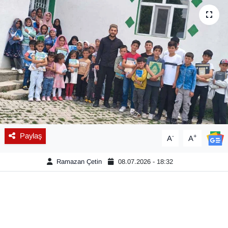
Diğer
DÜNYA
EĞİTİM
EKONOMİ
Eleman
Paylaş
-
+
A
A
Emlak
Ramazan Çetin
08.07.2026 - 18:32
En çok konuşulanlar
GENEL
Güncel