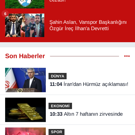
6
Şahin Aslan, Vanspor Başkanlığını
Özgür İreç İlhan'a Devretti
Son Haberler
DÜNYA
11:04
İran'dan Hürmüz açıklaması!
EKONOMİ
10:33
Altın 7 haftanın zirvesinde
SPOR