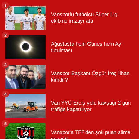
1
Vansporlu futbolcu Süper Lig
ekibine imzayı attı
2
Ağustosta hem Güneş hem Ay
tutulması
3
Vanspor Başkanı Özgür İreç İlhan
kimdir?
4
Van YYÜ Erciş yolu kavşağı 2 gün
trafiğe kapatılıyor
5
Vanspor'a TFF'den şok puan silme
cezası!