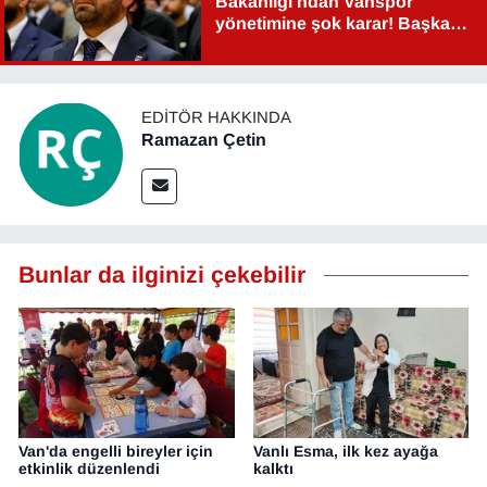
Bakanlığı'ndan Vanspor
yönetimine şok karar! Başkan
Şahin Aslan görevden alındı!
EDITÖR HAKKINDA
Ramazan Çetin
Bunlar da ilginizi çekebilir
Van'da engelli bireyler için
Vanlı Esma, ilk kez ayağa
etkinlik düzenlendi
kalktı