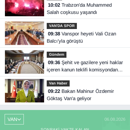
10:02
Trabzon'da Muhammed
Salah coşkusu yaşandı
VAN'DA SPOR
09:38
Vanspor heyeti Vali Ozan
Balcı'yla görüştü
Gündem
09:36
Şehit ve gazilere yeni haklar
içeren kanun teklifi komisyondan
geçti
Van Haber
09:22
Bakan Mahinur Özdemir
Göktaş Van'a geliyor
VAN
06.08.2026
SONRAKI VAKTE KALAN