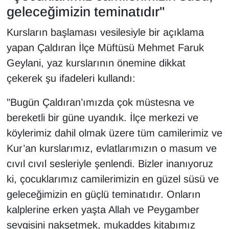
KURDÎ
geleceğimizin teminatıdır"
MAGAZİN
Kursların başlaması vesilesiyle bir açıklama
yapan Çaldıran İlçe Müftüsü Mehmet Faruk
MEDYA
Geylani, yaz kurslarının önemine dikkat
çekerek şu ifadeleri kullandı:
ONE EKONOMİ
"Bugün Çaldıran’ımızda çok müstesna ve
POLİTİKA
bereketli bir güne uyandık. İlçe merkezi ve
köylerimiz dahil olmak üzere tüm camilerimiz ve
Resmi İlanlar
Kur’an kurslarımız, evlatlarımızın o masum ve
RÖPORTAJ
cıvıl cıvıl sesleriyle şenlendi. Bizler inanıyoruz
ki, çocuklarımız camilerimizin en güzel süsü ve
SAĞLIK
geleceğimizin en güçlü teminatıdır. Onların
kalplerine erken yaşta Allah ve Peygamber
Seri İlan
sevgisini nakşetmek, mukaddes kitabımız