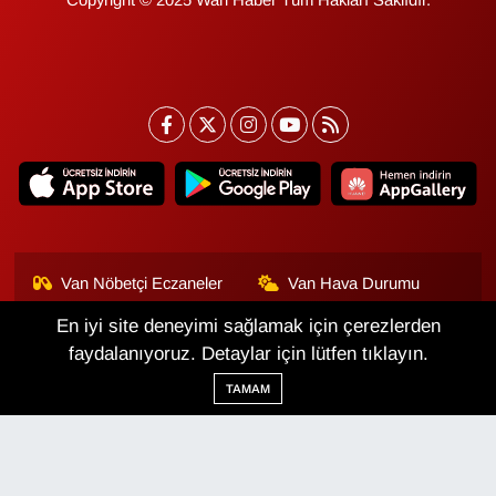
Copyright © 2025 Wan Haber Tüm Hakları Saklıdır.
Van Nöbetçi Eczaneler
Van Hava Durumu
En iyi site deneyimi sağlamak için çerezlerden
Van Namaz Vakitleri
Van Trafik Yoğunluk
Haritası
faydalanıyoruz. Detaylar için lütfen tıklayın.
TAMAM
Puan Durumu ve Fikstür
Tüm Manşetler
Son Dakika Haberleri
Haber Arşivi