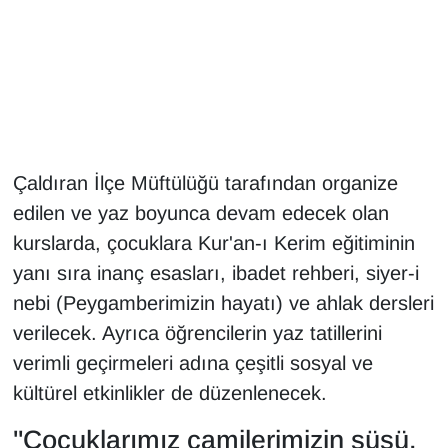
Gündem
Haber
HABERDE İNSAN
Çaldıran İlçe Müftülüğü tarafından organize
İngilizce
edilen ve yaz boyunca devam edecek olan
kurslarda, çocuklara Kur'an-ı Kerim eğitiminin
Kadın
yanı sıra inanç esasları, ibadet rehberi, siyer-i
Kamu Alımları
nebi (Peygamberimizin hayatı) ve ahlak dersleri
verilecek. Ayrıca öğrencilerin yaz tatillerini
Kim Kimdir?
verimli geçirmeleri adına çeşitli sosyal ve
kültürel etkinlikler de düzenlenecek.
Kültür & Sanat
"Çocuklarımız camilerimizin süsü,