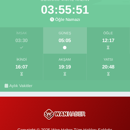
03:55:50
Öğle Namazı
İMSAK
GÜNEŞ
ÖĞLE
03:30
05:05
12:17
İKINDI
AKŞAM
YATSI
16:07
19:19
20:48
Aylık Vakitler