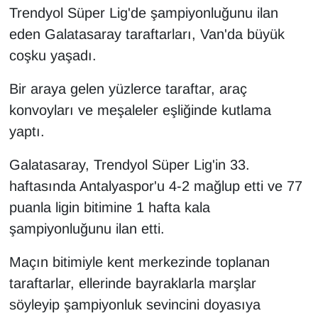
Trendyol Süper Lig'de şampiyonluğunu ilan
Gündem
eden Galatasaray taraftarları, Van'da büyük
coşku yaşadı.
Haber
Bir araya gelen yüzlerce taraftar, araç
HABERDE İNSAN
konvoyları ve meşaleler eşliğinde kutlama
yaptı.
İngilizce
Galatasaray, Trendyol Süper Lig'in 33.
Kadın
haftasında Antalyaspor'u 4-2 mağlup etti ve 77
puanla ligin bitimine 1 hafta kala
Kamu Alımları
şampiyonluğunu ilan etti.
Kim Kimdir?
Maçın bitimiyle kent merkezinde toplanan
taraftarlar, ellerinde bayraklarla marşlar
Kültür & Sanat
söyleyip şampiyonluk sevincini doyasıya