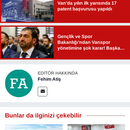
Van'da yılın ilk yarısında 17
patent başvurusu yapıldı
Gençlik ve Spor
Bakanlığı'ndan Vanspor
yönetimine şok karar! Başkan
Şahin Aslan görevden alındı!
EDITÖR HAKKINDA
Fehim Atiş
Bunlar da ilginizi çekebilir