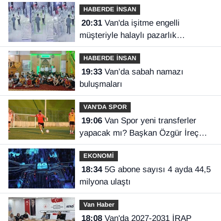
HABERDE İNSAN
20:31
Van'da işitme engelli
müşteriyle halaylı pazarlık
gülümsetti
HABERDE İNSAN
19:33
Van’da sabah namazı
buluşmaları
VAN'DA SPOR
19:06
Van Spor yeni transferler
yapacak mı? Başkan Özgür İreç
İlhan açıkladı
EKONOMİ
18:34
5G abone sayısı 4 ayda 44,5
milyona ulaştı
Van Haber
18:08
Van'da 2027-2031 İRAP