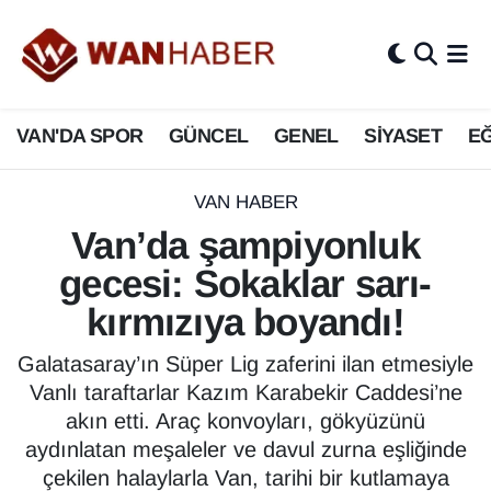
3.SAYFA
Van Nöbetçi Eczaneler
VAN'DA SPOR
GÜNCEL
GENEL
SİYASET
EĞ
ASAYİŞ
Van Hava Durumu
BİLİM VE TEKNOLOJİ
Van Namaz Vakitleri
VAN HABER
Van’da şampiyonluk
Biyografi
Van Trafik Yoğunluk Haritası
gecesi: Sokaklar sarı-
Bölge Haberleri
Süper Lig Puan Durumu ve Fikstür
kırmızıya boyandı!
ÇEVRE
Tüm Manşetler
Galatasaray’ın Süper Lig zaferini ilan etmesiyle
Vanlı taraftarlar Kazım Karabekir Caddesi’ne
Deprem
Son Dakika Haberleri
akın etti. Araç konvoyları, gökyüzünü
aydınlatan meşaleler ve davul zurna eşliğinde
Dernekler, Odalar
Haber Arşivi
çekilen halaylarla Van, tarihi bir kutlamaya