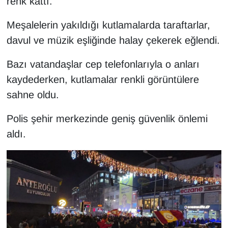
renk kattı.
Sinema - TV
Meşalelerin yakıldığı kutlamalarda taraftarlar,
SİYASET
davul ve müzik eşliğinde halay çekerek eğlendi.
SPOR
Bazı vatandaşlar cep telefonlarıyla o anları
kaydederken, kutlamalar renkli görüntülere
TEBRİK
sahne oldu.
TEKNOLOJİ
Polis şehir merkezinde geniş güvenlik önlemi
aldı.
Turizm
VAN'DA SPOR
Vasıta
YAŞAM