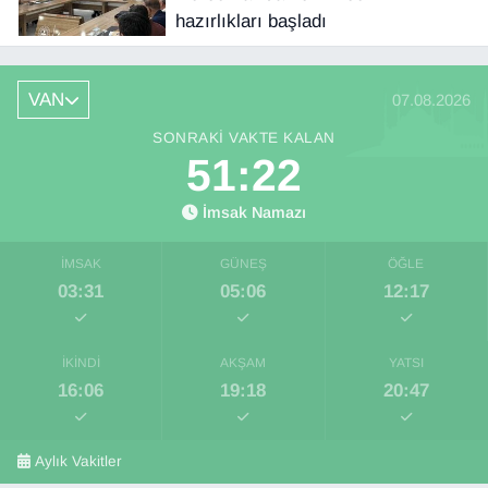
hazırlıkları başladı
VAN
07.08.2026
SONRAKI VAKTE KALAN
51:21
İmsak Namazı
İMSAK
GÜNEŞ
ÖĞLE
03:31
05:06
12:17
İKINDI
AKŞAM
YATSI
16:06
19:18
20:47
Aylık Vakitler