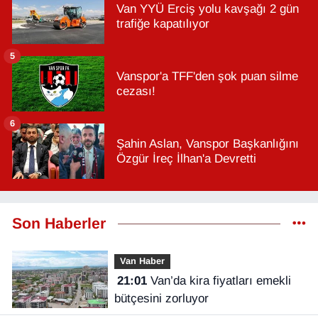
Van YYÜ Erciş yolu kavşağı 2 gün
trafiğe kapatılıyor
5
Vanspor'a TFF'den şok puan silme
cezası!
6
Şahin Aslan, Vanspor Başkanlığını
Özgür İreç İlhan'a Devretti
Son Haberler
Van Haber
21:01
Van’da kira fiyatları emekli
bütçesini zorluyor