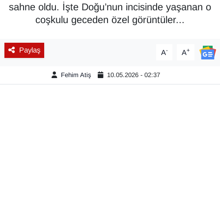
sahne oldu. İşte Doğu’nun incisinde yaşanan o
Diğer
coşkulu geceden özel görüntüler...
DÜNYA
Paylaş
-
+
A
A
EĞİTİM
Fehim Atiş
10.05.2026 - 02:37
EKONOMİ
Eleman
Emlak
En çok konuşulanlar
GENEL
Güncel