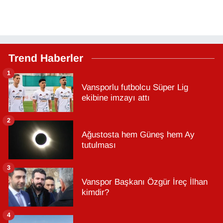
Trend Haberler
1
Vansporlu futbolcu Süper Lig
ekibine imzayı attı
2
Ağustosta hem Güneş hem Ay
tutulması
3
Vanspor Başkanı Özgür İreç İlhan
kimdir?
4