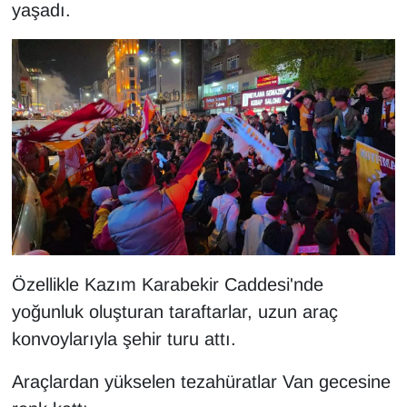
KURDÎ
yaşadı.
MAGAZİN
MEDYA
ONE EKONOMİ
POLİTİKA
Resmi İlanlar
Özellikle Kazım Karabekir Caddesi'nde
RÖPORTAJ
yoğunluk oluşturan taraftarlar, uzun araç
SAĞLIK
konvoylarıyla şehir turu attı.
Seri İlan
Araçlardan yükselen tezahüratlar Van gecesine