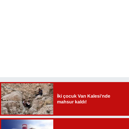
İki çocuk Van Kalesi'nde
mahsur kaldı!