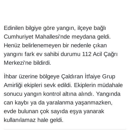
Gündem
Edinilen bilgiye göre yangın, ilçeye bağlı
Haber
Cumhuriyet Mahallesi'nde meydana geldi.
HABERDE İNSAN
Henüz belirlenemeyen bir nedenle çıkan
yangını fark ev sahibi durumu 112 Acil Çağrı
İngilizce
Merkezi'ne bildirdi.
Kadın
İhbar üzerine bölgeye Çaldıran İtfaiye Grup
Amirliği ekipleri sevk edildi. Ekiplerin müdahale
Kamu Alımları
sonucu yangın kontrol altına alındı. Yangında
can kaybı ya da yaralanma yaşanmazken,
Kim Kimdir?
evde bulunan çok sayıda eşya yanarak
Kültür & Sanat
kullanılamaz hale geldi.