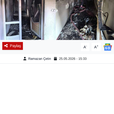
Diğer
DÜNYA
EĞİTİM
Paylaş
-
+
A
A
EKONOMİ
Ramazan Çetin
25.05.2026 - 15:33
Eleman
Emlak
En çok konuşulanlar
GENEL
Güncel