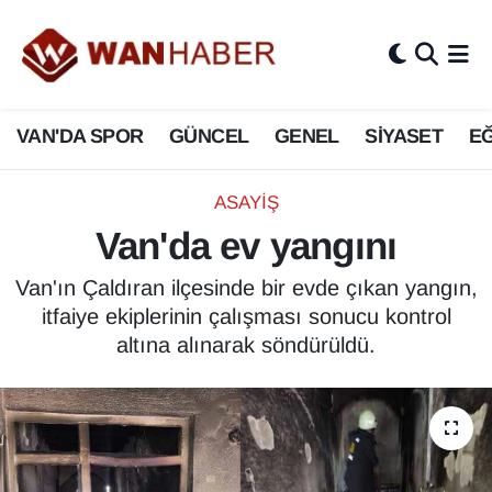
3.SAYFA
Van Nöbetçi Eczaneler
VAN'DA SPOR
GÜNCEL
GENEL
SİYASET
EĞ
ASAYİŞ
Van Hava Durumu
BİLİM VE TEKNOLOJİ
Van Namaz Vakitleri
ASAYİŞ
Van'da ev yangını
Biyografi
Van Trafik Yoğunluk Haritası
Van'ın Çaldıran ilçesinde bir evde çıkan yangın,
Bölge Haberleri
Süper Lig Puan Durumu ve Fikstür
itfaiye ekiplerinin çalışması sonucu kontrol
altına alınarak söndürüldü.
ÇEVRE
Tüm Manşetler
Deprem
Son Dakika Haberleri
Dernekler, Odalar
Haber Arşivi