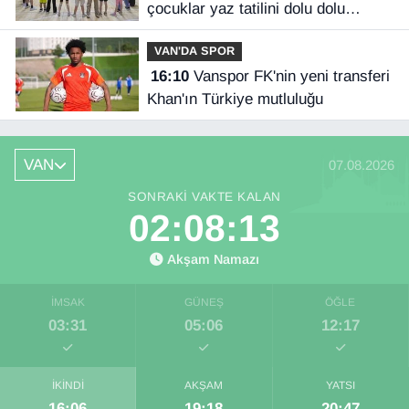
çocuklar yaz tatilini dolu dolu
geçiriyor
VAN'DA SPOR
16:10
Vanspor FK'nin yeni transferi
Khan'ın Türkiye mutluluğu
VAN
07.08.2026
SONRAKI VAKTE KALAN
02:08:13
Akşam Namazı
İMSAK
GÜNEŞ
ÖĞLE
03:31
05:06
12:17
İKINDI
AKŞAM
YATSI
16:06
19:18
20:47