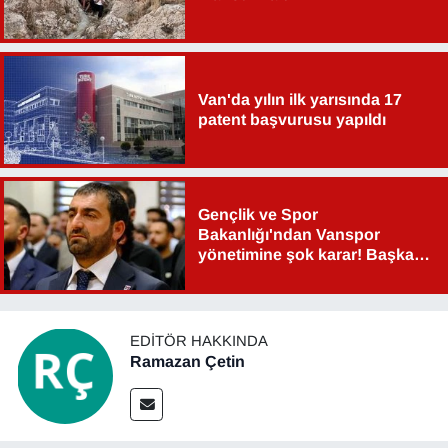
Sinema - TV
SİYASET
Van'da yılın ilk yarısında 17
SPOR
patent başvurusu yapıldı
TEBRİK
Gençlik ve Spor
TEKNOLOJİ
Bakanlığı'ndan Vanspor
yönetimine şok karar! Başkan
Turizm
Şahin Aslan görevden alındı!
VAN'DA SPOR
EDITÖR HAKKINDA
Ramazan Çetin
Vasıta
YAŞAM