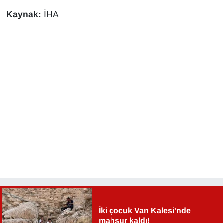
KURDÎ
Kaynak:
İHA
MAGAZİN
MEDYA
ONE EKONOMİ
POLİTİKA
Resmi İlanlar
RÖPORTAJ
SAĞLIK
Seri İlan
İki çocuk Van Kalesi'nde
mahsur kaldı!