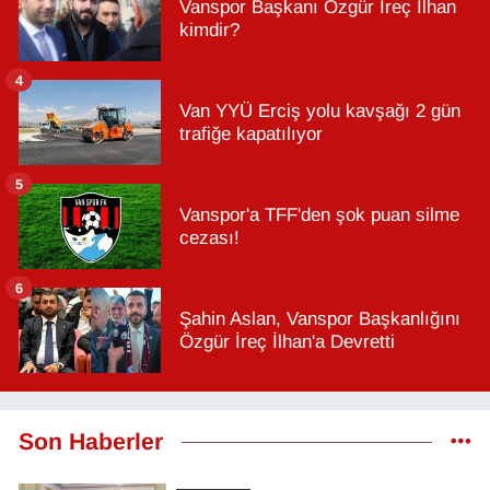
Vanspor Başkanı Özgür İreç İlhan
kimdir?
4
Van YYÜ Erciş yolu kavşağı 2 gün
trafiğe kapatılıyor
5
Vanspor'a TFF'den şok puan silme
cezası!
6
Şahin Aslan, Vanspor Başkanlığını
Özgür İreç İlhan'a Devretti
Son Haberler