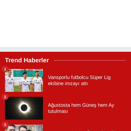
Trend Haberler
1
Vansporlu futbolcu Süper Lig
ekibine imzayı attı
2
Ağustosta hem Güneş hem Ay
tutulması
3