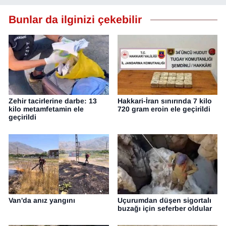
YEREL
Bunlar da ilginizi çekebilir
Zehir tacirlerine darbe: 13
Hakkari-İran sınırında 7 kilo
kilo metamfetamin ele
720 gram eroin ele geçirildi
geçirildi
Van'da anız yangını
Uçurumdan düşen sigortalı
buzağı için seferber oldular