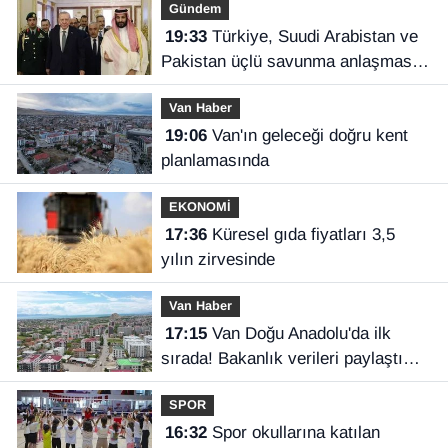
Gündem
19:33
Türkiye, Suudi Arabistan ve
Pakistan üçlü savunma anlaşması
imzaladı
Van Haber
19:06
Van'ın geleceği doğru kent
planlamasında
EKONOMİ
17:36
Küresel gıda fiyatları 3,5
yılın zirvesinde
Van Haber
17:15
Van Doğu Anadolu'da ilk
sırada! Bakanlık verileri paylaştı…
SPOR
16:32
Spor okullarına katılan