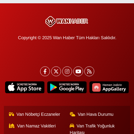
KURDÎ
MAGAZİN
MEDYA
Copyright © 2025 Wan Haber Tüm Hakları Saklıdır.
ONE EKONOMİ
POLİTİKA
Resmi İlanlar
RÖPORTAJ
SAĞLIK
Van Nöbetçi Eczaneler
Van Hava Durumu
Seri İlan
Van Namaz Vakitleri
Van Trafik Yoğunluk
Haritası