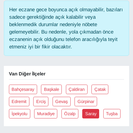
Her eczane gece boyunca açık olmayabilir, bazıları
Gündem
sadece gerektiğinde açık kalabilir veya
beklenmedik durumlar nedeniyle nöbete
Haber
gelemeyebilir. Bu nedenle, yola çıkmadan önce
eczanenin açık olduğunu telefon aracılığıyla teyit
HABERDE İNSAN
etmeniz iyi bir fikir olacaktır.
İngilizce
Van Diğer İlçeler
Kadın
Kamu Alımları
Bahçesaray
Başkale
Çaldiran
Çatak
Edremit
Erciş
Gevaş
Gürpinar
Kim Kimdir?
İpekyolu
Muradiye
Özalp
Saray
Tuşba
Kültür & Sanat