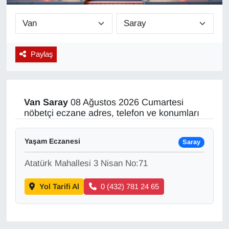
Diğer
DÜNYA
Paylaş
EĞİTİM
EKONOMİ
Van
Saray
08 Ağustos 2026 Cumartesi
nöbetçi eczane adres, telefon ve konumları
Eleman
Yaşam Eczanesi
Saray
Emlak
Atatürk Mahallesi 3 Nisan No:71
En çok konuşulanlar
Yol Tarifi Al
0 (432) 781 24 65
GENEL
Güncel