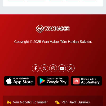
KURDÎ
MAGAZİN
MEDYA
ONE EKONOMİ
Copyright © 2025 Wan Haber Tüm Hakları Saklıdır.
POLİTİKA
Resmi İlanlar
RÖPORTAJ
SAĞLIK
Seri İlan
Van Nöbetçi Eczaneler
Van Hava Durumu