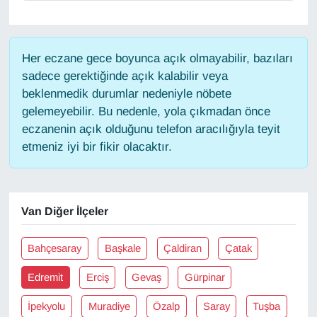
Gündem
Her eczane gece boyunca açık olmayabilir, bazıları
Haber
sadece gerektiğinde açık kalabilir veya
beklenmedik durumlar nedeniyle nöbete
HABERDE İNSAN
gelemeyebilir. Bu nedenle, yola çıkmadan önce
eczanenin açık olduğunu telefon aracılığıyla teyit
İngilizce
etmeniz iyi bir fikir olacaktır.
Kadın
Van Diğer İlçeler
Kamu Alımları
Bahçesaray
Başkale
Çaldiran
Çatak
Kim Kimdir?
Edremit
Erciş
Gevaş
Gürpinar
Kültür & Sanat
İpekyolu
Muradiye
Özalp
Saray
Tuşba