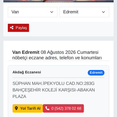
Diğer
DÜNYA
Paylaş
EĞİTİM
EKONOMİ
Van
Edremit
08 Ağustos 2026 Cumartesi
nöbetçi eczane adres, telefon ve konumları
Eleman
Akdağ Eczanesi
Edremit
Emlak
SÜPHAN MAH.İPEKYOLU CAD.NO:283G
En çok konuşulanlar
BAHÇEŞEHİR KOLEJİ KARŞISI-ABAKAN
PLAZA
GENEL
Yol Tarifi Al
0 (542) 378 02 68
Güncel