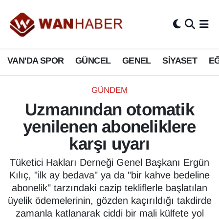
3.SAYFA
Van Nöbetçi Eczaneler
VAN'DA SPOR
GÜNCEL
GENEL
SİYASET
EĞ
ASAYİŞ
Van Hava Durumu
BİLİM VE TEKNOLOJİ
Van Namaz Vakitleri
GÜNDEM
Uzmanından otomatik
Biyografi
Van Trafik Yoğunluk Haritası
yenilenen aboneliklere
Bölge Haberleri
Süper Lig Puan Durumu ve Fikstür
karşı uyarı
ÇEVRE
Tüm Manşetler
Tüketici Hakları Derneği Genel Başkanı Ergün
Kılıç, "ilk ay bedava" ya da "bir kahve bedeline
Deprem
Son Dakika Haberleri
abonelik" tarzındaki cazip tekliflerle başlatılan
üyelik ödemelerinin, gözden kaçırıldığı takdirde
Dernekler, Odalar
Haber Arşivi
zamanla katlanarak ciddi bir mali külfete yol