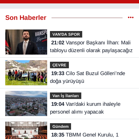
Son Haberler
VAN'DA SPOR
21:02
Vanspor Başkanı İlhan: Mali
tabloyu düzenli olarak paylaşacağız
ÇEVRE
19:33
Cilo Sat Buzul Gölleri’nde
doğa yürüyüşü
Van İş İlanları
19:04
Van'daki kurum ihaleyle
personel alımı yapacak
Gündem
18:35
TBMM Genel Kurulu, 1