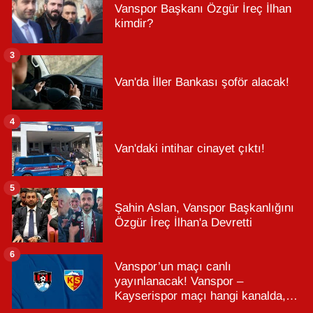
Vanspor Başkanı Özgür İreç İlhan
kimdir?
3
Van'da İller Bankası şoför alacak!
4
Van'daki intihar cinayet çıktı!
5
Şahin Aslan, Vanspor Başkanlığını
Özgür İreç İlhan'a Devretti
6
Vanspor’un maçı canlı
yayınlanacak! Vanspor –
Kayserispor maçı hangi kanalda,
saat kaçta?