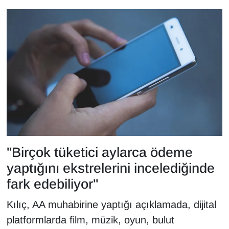
Sinema - TV
SİYASET
SPOR
TEBRİK
TEKNOLOJİ
Turizm
"Birçok tüketici aylarca ödeme
VAN'DA SPOR
yaptığını ekstrelerini incelediğinde
fark edebiliyor"
Vasıta
Kılıç, AA muhabirine yaptığı açıklamada, dijital
YAŞAM
platformlarda film, müzik, oyun, bulut