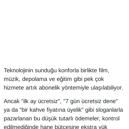
Gündem
Haber
HABERDE İNSAN
İngilizce
Teknolojinin sunduğu konforla birlikte film,
Kadın
müzik, depolama ve eğitim gibi pek çok
Kamu Alımları
hizmete artık abonelik yöntemiyle ulaşılabiliyor.
Ancak "ilk ay ücretsiz", "7 gün ücretsiz dene"
Kim Kimdir?
ya da "bir kahve fiyatına üyelik" gibi sloganlarla
Kültür & Sanat
pazarlanan bu düşük tutarlı ödemeler, kontrol
edilmediğinde hane bütçesine ekstra yük