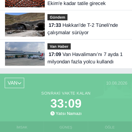
Ekim'e kadar tatile girecek
Gündem
17:33
Hakkari'de T-2 Tüneli'nde
çalışmalar sürüyor
Van Haber
17:09
Van Havalimanı’nı 7 ayda 1
milyondan fazla yolcu kullandı
VAN
10.08.2026
SONRAKI VAKTE KALAN
33:08
Yatsı Namazı
İMSAK
GÜNEŞ
ÖĞLE