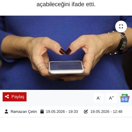
açabileceğini ifade etti.
Diğer
DÜNYA
EĞİTİM
EKONOMİ
Eleman
Emlak
Paylaş
-
+
A
A
En çok konuşulanlar
Ramazan Çetin
19.05.2026 - 19:33
19.05.2026 - 12:48
GENEL
Güncel