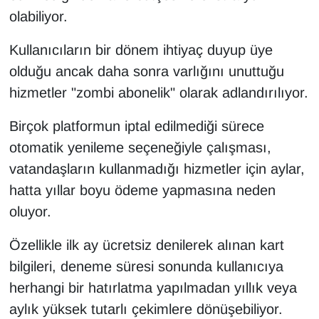
KURDÎ
olabiliyor.
MAGAZİN
Kullanıcıların bir dönem ihtiyaç duyup üye
olduğu ancak daha sonra varlığını unuttuğu
MEDYA
hizmetler "zombi abonelik" olarak adlandırılıyor.
ONE EKONOMİ
Birçok platformun iptal edilmediği sürece
otomatik yenileme seçeneğiyle çalışması,
POLİTİKA
vatandaşların kullanmadığı hizmetler için aylar,
Resmi İlanlar
hatta yıllar boyu ödeme yapmasına neden
oluyor.
RÖPORTAJ
Özellikle ilk ay ücretsiz denilerek alınan kart
SAĞLIK
bilgileri, deneme süresi sonunda kullanıcıya
herhangi bir hatırlatma yapılmadan yıllık veya
Seri İlan
aylık yüksek tutarlı çekimlere dönüşebiliyor.