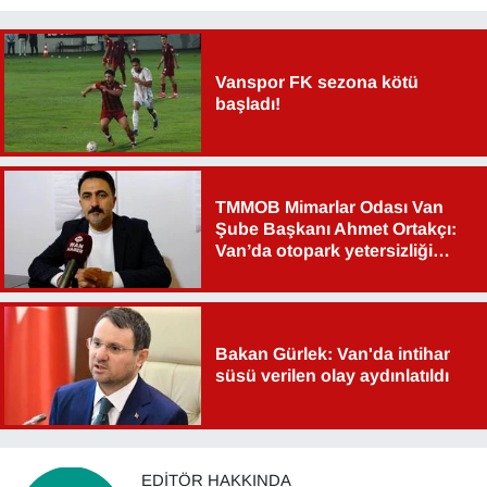
Vanspor FK sezona kötü
başladı!
TMMOB Mimarlar Odası Van
Şube Başkanı Ahmet Ortakçı:
Van’da otopark yetersizliği
ciddi sorun!
Bakan Gürlek: Van'da intihar
süsü verilen olay aydınlatıldı
EDITÖR HAKKINDA