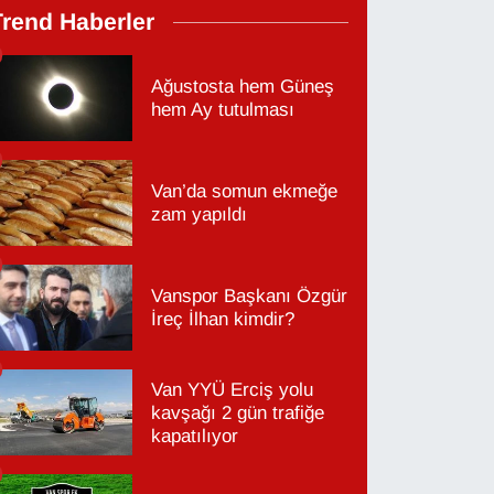
Trend Haberler
Ağustosta hem Güneş
hem Ay tutulması
Van’da somun ekmeğe
zam yapıldı
Vanspor Başkanı Özgür
İreç İlhan kimdir?
Van YYÜ Erciş yolu
kavşağı 2 gün trafiğe
kapatılıyor