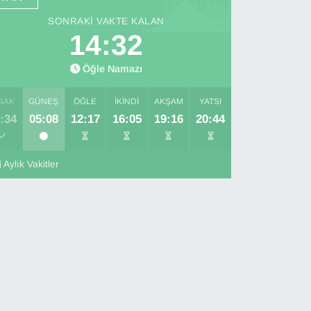
SONRAKI VAKTE KALAN
14:31
Öğle Namazı
SAK
GÜNEŞ
ÖĞLE
İKINDI
AKŞAM
YATSI
:34
05:08
12:17
16:05
19:16
20:44
Aylık Vakitler