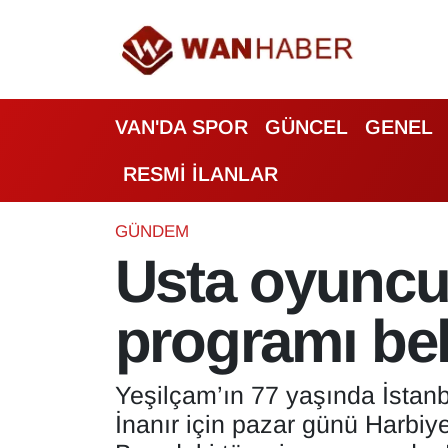
3.SAYFA
Van Nöbetçi Eczaneler
VAN'DA SPOR
GÜNCEL
GENEL
ASAYİŞ
Van Hava Durumu
RESMİ İLANLAR
BİLİM VE TEKNOLOJİ
Van Namaz Vakitleri
Biyografi
Van Trafik Yoğunluk Haritası
GÜNDEM
Usta oyuncu 
Bölge Haberleri
Süper Lig Puan Durumu ve Fikstür
programı bel
ÇEVRE
Tüm Manşetler
Deprem
Son Dakika Haberleri
Yeşilçam’ın 77 yaşında İstanb
İnanır için pazar günü Harbiy
Dernekler, Odalar
Haber Arşivi