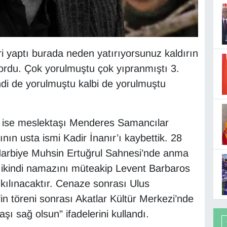
i yaptı burada neden yatırıyorsunuz kaldırın
iyordu. Çok yorulmuştu çok yıpranmıştı 3.
ndi de yorulmuştu kalbi de yorulmuştu
 ise meslektaşı Menderes Samancılar
nın usta ismi Kadir İnanır’ı kaybettik. 28
Harbiye Muhsin Ertuğrul Sahnesi’nde anma
an ikindi namazını müteakip Levent Barbaros
kılınacaktır. Cenaze sonrası Ulus
in töreni sonrası Akatlar Kültür Merkezi’nde
şı sağ olsun" ifadelerini kullandı.