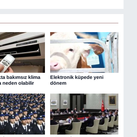
kta bakımsız klima
Elektronik küpede yeni
 neden olabilir
dönem