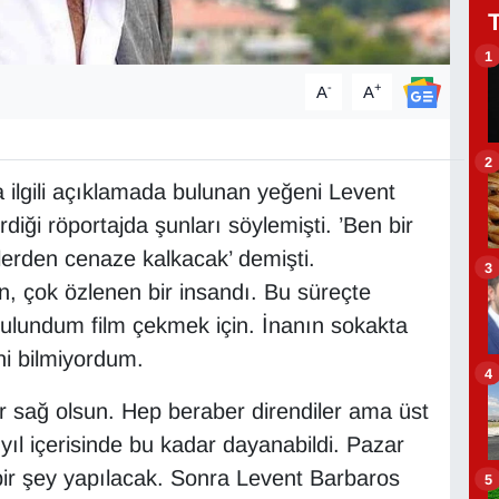
1
-
+
A
A
2
a ilgili açıklamada bulunan yeğeni Levent
erdiği röportajda şunları söylemişti. ’Ben bir
erden cenaze kalkacak’ demişti.
3
n, çok özlenen bir insandı. Bu süreçte
ulundum film çekmek için. İnanın sokakta
ni bilmiyordum.
4
ar sağ olsun. Hep beraber direndiler ama üst
 yıl içerisinde bu kadar dayanabildi. Pazar
bir şey yapılacak. Sonra Levent Barbaros
5