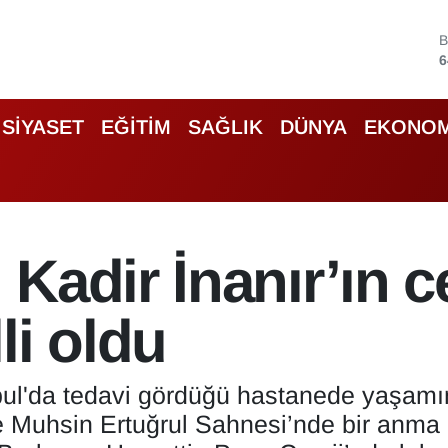
4
5
SİYASET
EĞİTİM
SAĞLIK
DÜNYA
EKONOM
6
6
B
1
B
Kadir İnanır’ın 
6
li oldu
ul'da tedavi gördüğü hastanede yaşamını
e Muhsin Ertuğrul Sahnesi’nde bir anma 