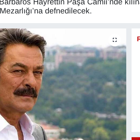
 Barbaros Hayrettin Paşa Camii’nde kıl
 Mezarlığı’na defnedilecek.