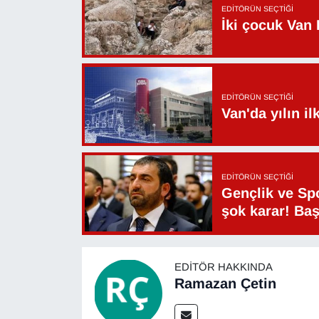
EDITÖRÜN SEÇTIĞI
İki çocuk Van 
EDITÖRÜN SEÇTIĞI
Van'da yılın i
EDITÖRÜN SEÇTIĞI
Gençlik ve Sp
şok karar! Ba
EDITÖR HAKKINDA
Ramazan Çetin