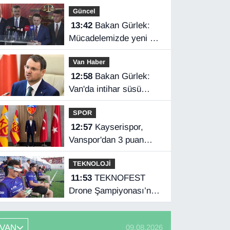
yoğunluğu
Güncel
13:42
Bakan Gürlek:
Mücadelemizde yeni bir
boyuta geçeceğiz
Van Haber
12:58
Bakan Gürlek:
Van'da intihar süsü
verilen olay aydınlatıldı
SPOR
12:57
Kayserispor,
Vanspor'dan 3 puan
istiyor
TEKNOLOJİ
11:53
TEKNOFEST
Drone Şampiyonası’nda
ilk etap Şırnak’ta
başladı
VAN
09.08.2026