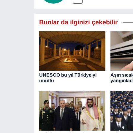
Bunlar da ilginizi çekebilir
UNESCO bu yıl Türkiye'yi
Aşırı sıca
unuttu
yangınlara