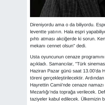
Sinema - TV
SİYASET
Direniyordu ama o da biliyordu. Espr
SPOR
leventte yatırın. Hala espri yapabil
pıhtı atması akciğerde ki sorun. Ke
TEBRİK
mekanı cennet olsun" dedi.
TEKNOLOJİ
Usta oyuncunun cenaze programını
açıkladı. Samancılar, "Türk sineması
Turizm
Haziran Pazar günü saat 13.00’da 
VAN'DA SPOR
töreni gerçekleştirilecektir. Ardınd
Hayrettin Camii’nde cenaze namazı 
Vasıta
Mezarlığı’nda toprağa verilecek. Def
taziyeler kabul edilecek. Ülkemizin ba
YAŞAM