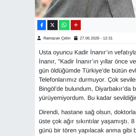
Gündem
Haber
Ramazan Çetin
27.06.2026 - 12:31
HABERDE İNSAN
Usta oyuncu Kadir İnanır’ın vefatıyl
İngilizce
İnanır, "Kadir İnanır’ın yıllar önce v
gün öldüğümde Türkiye’de bütün evl
Kadın
Telefonlarımız durmuyor. Çok sevile
Bingöl’de bulundum, Diyarbakır’da b
Kamu Alımları
yürüyemiyordum. Bu kadar sevildiği
Kim Kimdir?
Direndi, hastane sağ olsun, doktorl
üste çok ağır sıkıntılar yaşamıştı. 8
Kültür & Sanat
günü bir tören yapılacak anma gibi 