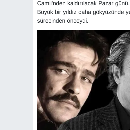
KURDÎ
Camii’nden kaldırılacak Pazar günü
Büyük bir yıldız daha gökyüzünde y
MAGAZİN
sürecinden önceydi.
MEDYA
ONE EKONOMİ
POLİTİKA
Resmi İlanlar
RÖPORTAJ
SAĞLIK
Seri İlan