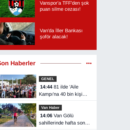
Vanspor'a TFF'den şok
puan silme cezası!
Van'da İller Bankası
şoför alacak!
Son Haberler
GENEL
14:44
81 ilde 'Aile
Kampı'na 40 bin kişi
katıldı
Van Haber
14:06
Van Gölü
sahillerinde hafta sonu