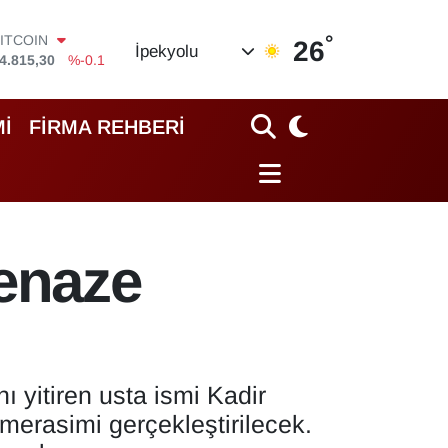
°
DOLAR
26
İpekyolu
7,7436
%0.18
EURO
5,2510
%0.32
STERLİN
İ
FİRMA REHBERİ
4,4811
%0.38
GRAM ALTIN
660.55
%0
İST100
3.779
%-14
ITCOIN
cenaze
4.815,30
%-0.1
 yitiren usta ismi Kadir
merasimi gerçekleştirilecek.