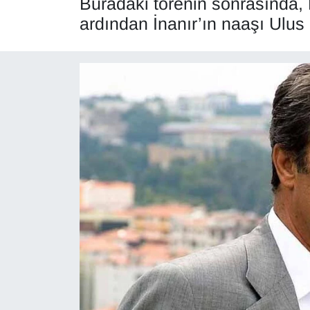
Buradaki törenin sonrasında,
ardından İnanır’ın naaşı Ulus
Diğer
DÜNYA
EĞİTİM
EKONOMİ
Eleman
Emlak
En çok konuşulanlar
GENEL
Güncel