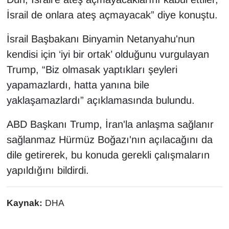
Sinema - TV
İsrail de onlara ateş açmayacak” diye konuştu.
SİYASET
İsrail Başbakanı Binyamin Netanyahu'nun
kendisi için ‘iyi bir ortak’ olduğunu vurgulayan
SPOR
Trump, “Biz olmasak yaptıkları şeyleri
yapamazlardı, hatta yanına bile
TEBRİK
yaklaşamazlardı” açıklamasında bulundu.
TEKNOLOJİ
ABD Başkanı Trump, İran'la anlaşma sağlanır
sağlanmaz Hürmüz Boğazı'nın açılacağını da
Turizm
dile getirerek, bu konuda gerekli çalışmaların
VAN'DA SPOR
yapıldığını bildirdi.
Vasıta
Kaynak:
DHA
YAŞAM