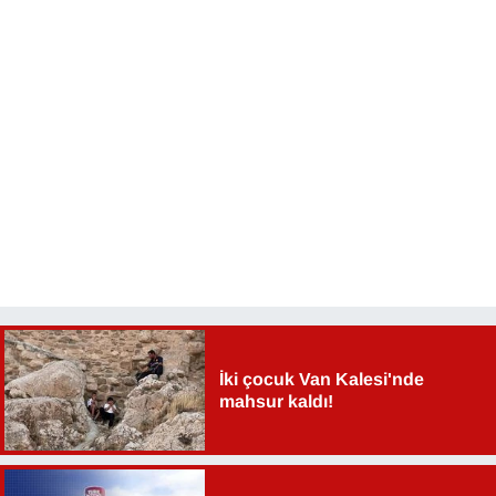
YEREL
İki çocuk Van Kalesi'nde
mahsur kaldı!