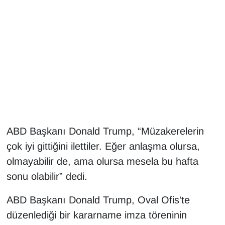
Gündem
Haber
HABERDE İNSAN
İngilizce
Kadın
ABD Başkanı Donald Trump, “Müzakerelerin
çok iyi gittiğini ilettiler. Eğer anlaşma olursa,
Kamu Alımları
olmayabilir de, ama olursa mesela bu hafta
sonu olabilir” dedi.
Kim Kimdir?
ABD Başkanı Donald Trump, Oval Ofis'te
Kültür & Sanat
düzenlediği bir kararname imza töreninin