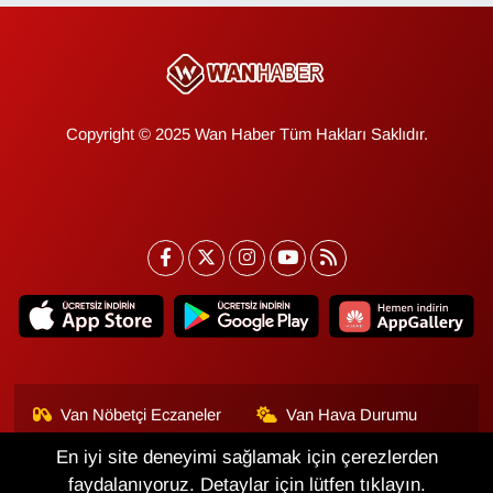
Copyright © 2025 Wan Haber Tüm Hakları Saklıdır.
Van Nöbetçi Eczaneler
Van Hava Durumu
En iyi site deneyimi sağlamak için çerezlerden
Van Namaz Vakitleri
Van Trafik Yoğunluk
Haritası
faydalanıyoruz. Detaylar için lütfen tıklayın.