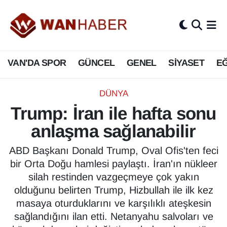
3.SAYFA
Van Nöbetçi Eczaneler
VAN'DA SPOR
GÜNCEL
GENEL
SİYASET
EĞ
ASAYİŞ
Van Hava Durumu
BİLİM VE TEKNOLOJİ
Van Namaz Vakitleri
DÜNYA
Trump: İran ile hafta sonu
Biyografi
Van Trafik Yoğunluk Haritası
anlaşma sağlanabilir
Bölge Haberleri
Süper Lig Puan Durumu ve Fikstür
ABD Başkanı Donald Trump, Oval Ofis'ten feci
bir Orta Doğu hamlesi paylaştı. İran'ın nükleer
ÇEVRE
Tüm Manşetler
silah restinden vazgeçmeye çok yakın
olduğunu belirten Trump, Hizbullah ile ilk kez
Deprem
Son Dakika Haberleri
masaya oturduklarını ve karşılıklı ateşkesin
sağlandığını ilan etti. Netanyahu salvoları ve
Dernekler, Odalar
Haber Arşivi