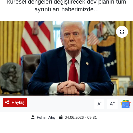
küresel dengeleri değiştirecek dev planın tüm
ayrıntıları haberimizde...
Diğer
DÜNYA
EĞİTİM
EKONOMİ
Eleman
Emlak
En çok konuşulanlar
Paylaş
-
+
A
A
GENEL
Fehim Atiş
04.06.2026 - 09:31
Güncel