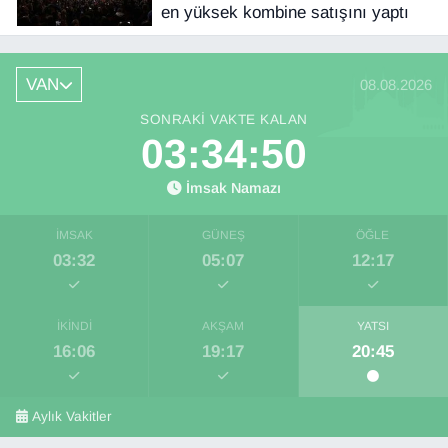
en yüksek kombine satışını yaptı
VAN
08.08.2026
SONRAKI VAKTE KALAN
03:34:50
İmsak Namazı
İMSAK
GÜNEŞ
ÖĞLE
03:32
05:07
12:17
İKINDI
AKŞAM
YATSI
16:06
19:17
20:45
Aylık Vakitler