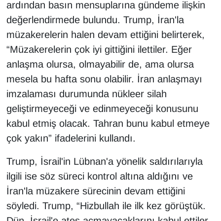
KURDÎ
ardından basın mensuplarına gündeme ilişkin
değerlendirmede bulundu. Trump, İran'la
MAGAZİN
müzakerelerin halen devam ettiğini belirterek,
“Müzakerelerin çok iyi gittiğini ilettiler. Eğer
MEDYA
anlaşma olursa, olmayabilir de, ama olursa
mesela bu hafta sonu olabilir. İran anlaşmayı
ONE EKONOMİ
imzalaması durumunda nükleer silah
POLİTİKA
geliştirmeyeceği ve edinmeyeceği konusunu
kabul etmiş olacak. Tahran bunu kabul etmeye
Resmi İlanlar
çok yakın” ifadelerini kullandı.
RÖPORTAJ
Trump, İsrail'in Lübnan'a yönelik saldırılarıyla
ilgili ise söz süreci kontrol altına aldığını ve
SAĞLIK
İran'la müzakere sürecinin devam ettiğini
Seri İlan
söyledi. Trump, “Hizbullah ile ilk kez görüştük.
Dün, İsrail'e ateş açmayacaklarını kabul ettiler,