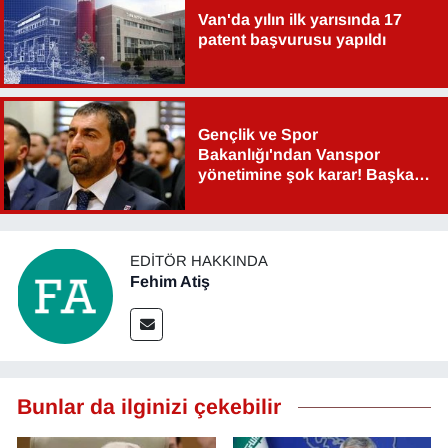
Van'da yılın ilk yarısında 17
patent başvurusu yapıldı
Gençlik ve Spor
Bakanlığı'ndan Vanspor
yönetimine şok karar! Başkan
Şahin Aslan görevden alındı!
EDITÖR HAKKINDA
Fehim Atiş
Bunlar da ilginizi çekebilir