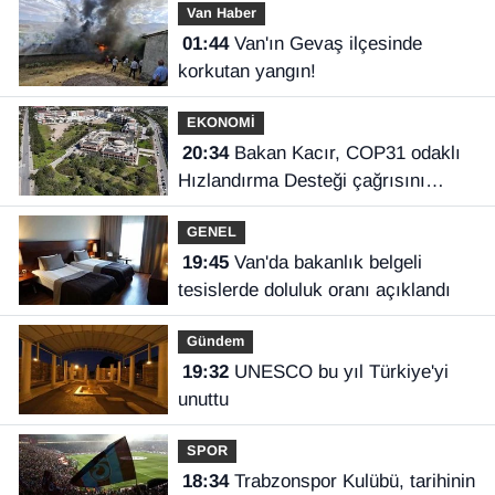
Van Haber
01:44
Van'ın Gevaş ilçesinde
korkutan yangın!
EKONOMİ
20:34
Bakan Kacır, COP31 odaklı
Hızlandırma Desteği çağrısını
açıkladı
GENEL
19:45
Van'da bakanlık belgeli
tesislerde doluluk oranı açıklandı
Gündem
19:32
UNESCO bu yıl Türkiye'yi
unuttu
SPOR
18:34
Trabzonspor Kulübü, tarihinin