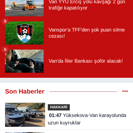
Van YYÜ Erciş yolu kavşağı 2 gün
trafiğe kapatılıyor
5
Vanspor'a TFF'den şok puan silme
cezası!
6
Van'da İller Bankası şoför alacak!
Son Haberler
HAKKARİ
01:47
Yüksekova-Van karayolunda
uzun kuyruklar